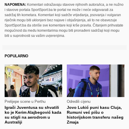
NAPOMENA:
Komentari odražavaju stavove njihovih autora/ica, a ne nužno
i stavove portala SportSport.ba te portal ne može i neće odgovarati za
sadržaj tih kometara. Komentari koji sadrže vrijeđanja, psovanja i vulgaran
riječnik mogu biti uklonjeni bez najave i objašnjenja, ali to ne obavezuje
SportSport.ba da obriše sve komentare koji krše pravila. Čitanjem prihvatate
mogućnost da među komentarima mogu biti pronađeni sadržaji koji mogu
biti u suprotnosti sa vašim uvjerenjima.
POPULARNO
Prelijepe scene u Perthu
Odredili cijenu
Igrači Juventusa su shvatili
Jovo Lukić puni kasu Cluja,
ko je Kerim Alajbegović kada
Rumuni već pišu o
su stigli na aerodrom u
historijskom transferu našeg
Australiji
Zmaja