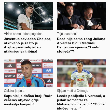
Viđen samo jedan pogodak
Tajni sastanak
Juventus savladao Chelsea,
Deco nije samo zbog Juliana
otkriveno je zašto je
Alvareza bio u Madridu,
Alajbegović odgledao
Barcelona sprema "krađu
utakmicu sa tribina!
stoljeća"?
Odluka je pala
Sjajan meč u Chicagu
Sapunici je došao kraj: Rodri
Leeds pobijedio Liverpool, a
večeras objavio gdje
jedan komentar za
nastavlja karijeru!
Muharemovića je hit: "On će
idućeg ljeta..."