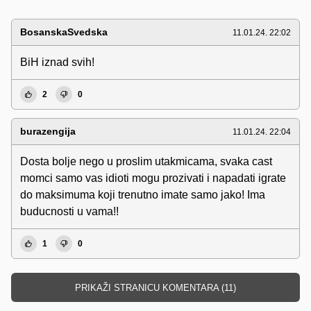
BosanskaSvedska
11.01.24. 22:02
BiH iznad svih!
2
0
burazengija
11.01.24. 22:04
Dosta bolje nego u proslim utakmicama, svaka cast
momci samo vas idioti mogu prozivati i napadati igrate
do maksimuma koji trenutno imate samo jako! Ima
buducnosti u vama!!
1
0
PRIKAŽI STRANICU KOMENTARA (11)