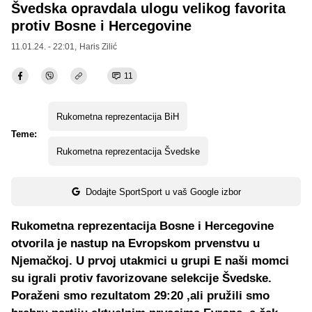
Švedska opravdala ulogu velikog favorita
protiv Bosne i Hercegovine
11.01.24. - 22:01,
Haris Zilić
11
Rukometna reprezentacija BiH
Teme:
Rukometna reprezentacija Švedske
Dodajte SportSport u vaš Google izbor
Rukometna reprezentacija Bosne i Hercegovine
otvorila je nastup na Evropskom prvenstvu u
Njemačkoj. U prvoj utakmici u grupi E naši momci
su igrali protiv favorizovane selekcije Švedske.
Poraženi smo rezultatom 29:20 ,ali pružili smo