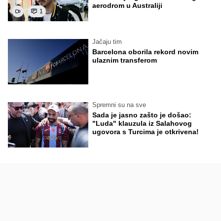
aerodrom u Australiji
1
Jačaju tim
Barcelona oborila rekord novim
ulaznim transferom
Spremni su na sve
Sada je jasno zašto je došao:
"Luda" klauzula iz Salahovog
ugovora s Turcima je otkrivena!