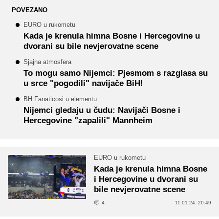
POVEZANO
EURO u rukometu
Kada je krenula himna Bosne i Hercegovine u
dvorani su bile nevjerovatne scene
Sjajna atmosfera
To mogu samo Nijemci: Pjesmom s razglasa su
u srce "pogodili" navijače BiH!
BH Fanaticosi u elementu
Nijemci gledaju u čudu: Navijači Bosne i
Hercegovine "zapalili" Mannheim
EURO u rukometu
Kada je krenula himna Bosne
i Hercegovine u dvorani su
bile nevjerovatne scene
4
11.01.24. 20:49