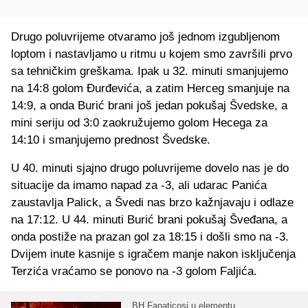
Drugo poluvrijeme otvaramo još jednom izgubljenom
loptom i nastavljamo u ritmu u kojem smo završili prvo
sa tehničkim greškama. Ipak u 32. minuti smanjujemo
na 14:8 golom Đurđevića, a zatim Herceg smanjuje na
14:9, a onda Burić brani još jedan pokušaj Švedske, a
mini seriju od 3:0 zaokružujemo golom Hecega za
14:10 i smanjujemo prednost Švedske.
U 40. minuti sjajno drugo poluvrijeme dovelo nas je do
situacije da imamo napad za -3, ali udarac Panića
zaustavlja Palick, a Švedi nas brzo kažnjavaju i odlaze
na 17:12. U 44. minuti Burić brani pokušaj Šveđana, a
onda postiže na prazan gol za 18:15 i došli smo na -3.
Dvijem inute kasnije s igračem manje nakon isključenja
Terzića vraćamo se ponovo na -3 golom Faljića.
BH Fanaticosi u elementu