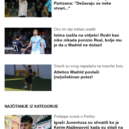
Partizana: "Dešavaju se neke
stvari..."
Ovo im nije trebao uraditi
Istina izašla na vidjelo! Rodri kao
niko nikada ponizio Real, bolje mu
je da u Madrid ne dolazi!
Stavili su svog napadača na transfer listu
Atletico Madrid povlači
(ne)očekivan potez!
NAJČITANIJE IZ KATEGORIJE
Prelijepe scene u Perthu
Igrači Juventusa su shvatili ko je
Kerim Alajbegović kada su stigli na