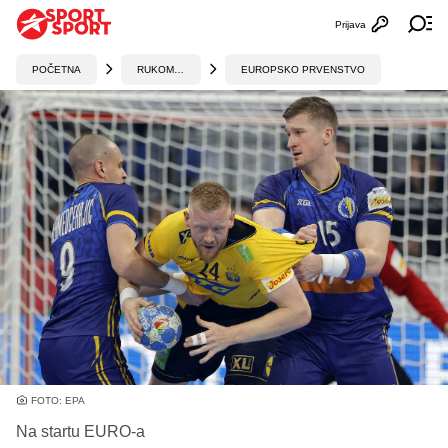
Prijava
Otvori profi
Ot
POČETNA
RUKOMET
EUROPSKO PRVENSTVO
FOTO: EPA
Na startu EURO-a