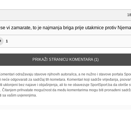
18
se vi zamarate, to je najmanja briga prije utakmice protiv Njem
1
PRIKAŽI STRANICU KOMENTARA (1)
omentari odražavaju stavove njihovih autora/ica, a ne nužno i stavove portala Spor
i neće odgovarati za sadržaj tih kometara. Komentari koji sadrže vrijeđanja, psovan
iti uklonjeni bez najave i objašnjenja, ali to ne obavezuje SportSport.ba da obriše
la. Čitanjem prihvatate mogućnost da među komentarima mogu biti pronađeni sadrža
ti sa vašim uvjerenjima.