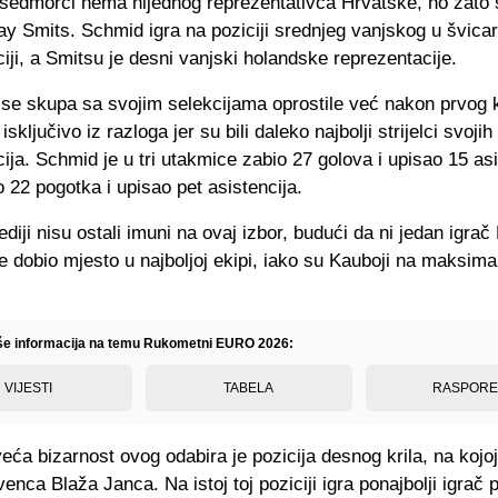
j sedmorci nema nijednog reprezentativca Hrvatske, no zato 
y Smits. Schmid igra na poziciji srednjeg vanjskog u švica
iji, a Smitsu je desni vanjski holandske reprezentacije.
 se skupa sa svojim selekcijama oprostile već nakon prvog 
isključivo iz razloga jer su bili daleko najbolji strijelci svojih
ija. Schmid je u tri utakmice zabio 27 golova i upisao 15 asi
 22 pogotka i upisao pet asistencija.
diji nisu ostali imuni na ovaj izbor, budući da ni jedan igrač
e dobio mjesto u najboljoj ekipi, iako su Kauboji na maksim
iše informacija na temu Rukometni EURO 2026:
VIJESTI
TABELA
RASPOR
ća bizarnost ovog odabira je pozicija desnog krila, na kojo
venca Blaža Janca. Na istoj toj poziciji igra ponajbolji igrač 