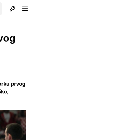
Otvori profil
Otvori meni
rvog
orku prvog
ško,