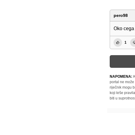
pero98
Oko cega 
1
NAPOMENA:
K
portal ne može 
riječnik mogu b
koji krše pravi
biti u suprotnos