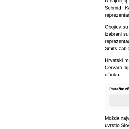
U najboljo
Schmid i Ka
reprezentac
Obojica su
izabrani su 
reprezentac
Smits zabio
Hrvatski me
Červara nij
učinku.
Potražite v
Možda najve
uvrstio Slo