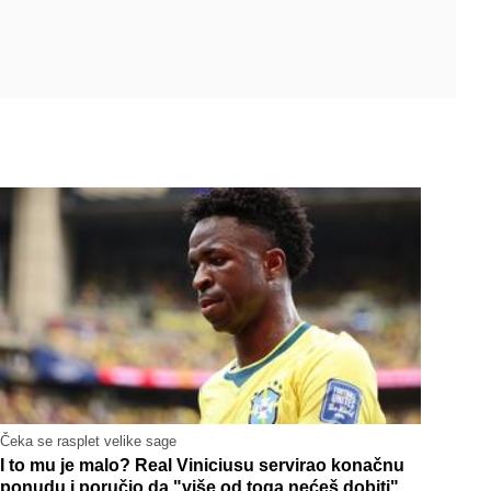
Čeka se rasplet velike sage
I to mu je malo? Real Viniciusu servirao konačnu
ponudu i poručio da "više od toga nećeš dobiti"