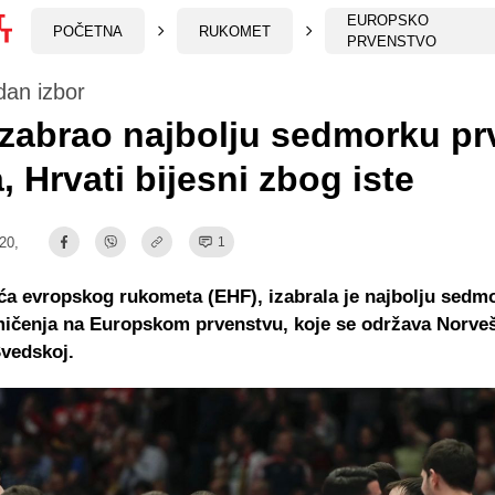
EUROPSKO
POČETNA
RUKOMET
PRVENSTVO
dan izbor
zabrao najbolju sedmorku p
, Hrvati bijesni zbog iste
:20,
1
a evropskog rukometa (EHF), izabrala je najbolju sedm
mičenja na Europskom prvenstvu, koje se održava Norve
Švedskoj.