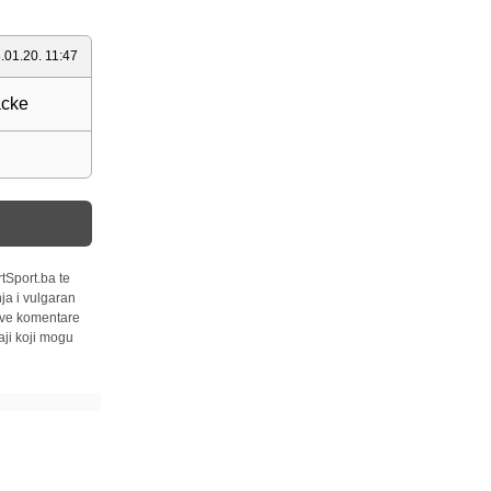
.01.20. 11:47
acke
tSport.ba te
ja i vulgaran
 sve komentare
ji koji mogu