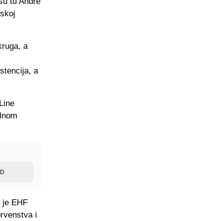
su tu Andre
rskoj
kruga, a
stencija, a
 Line
alnom
ED
j je EHF
prvenstva i