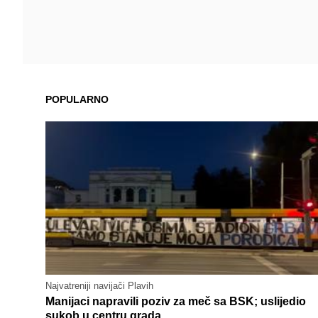
POPULARNO
Najvatreniji navijači Plavih
Manijaci napravili poziv za meč sa BSK; uslijedio
sukob u centru grada