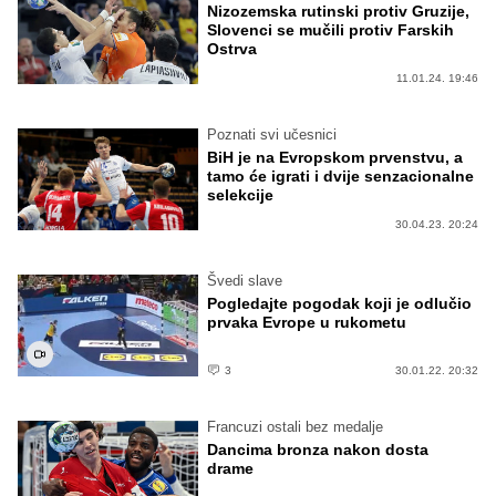
Nizozemska rutinski protiv Gruzije,
Slovenci se mučili protiv Farskih
Ostrva
11.01.24. 19:46
Poznati svi učesnici
BiH je na Evropskom prvenstvu, a
tamo će igrati i dvije senzacionalne
selekcije
30.04.23. 20:24
Švedi slave
Pogledajte pogodak koji je odlučio
prvaka Evrope u rukometu
3
30.01.22. 20:32
Francuzi ostali bez medalje
Dancima bronza nakon dosta
drame