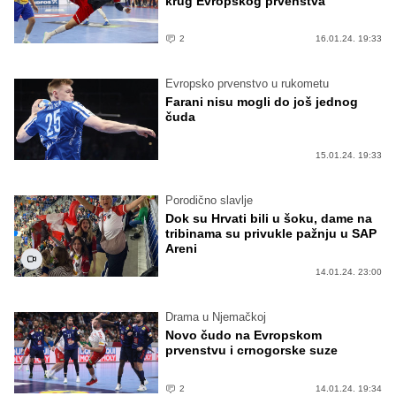
krug Evropskog prvenstva
2
16.01.24. 19:33
Evropsko prvenstvo u rukometu
Farani nisu mogli do još jednog
čuda
15.01.24. 19:33
Porodično slavlje
Dok su Hrvati bili u šoku, dame na
tribinama su privukle pažnju u SAP
Areni
14.01.24. 23:00
Drama u Njemačkoj
Novo čudo na Evropskom
prvenstvu i crnogorske suze
2
14.01.24. 19:34