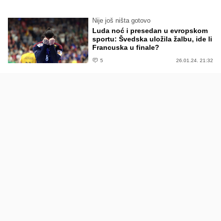
Nije još ništa gotovo
Luda noć i presedan u evropskom
sportu: Švedska uložila žalbu, ide li
Francuska u finale?
5
26.01.24. 21:32