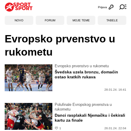
Prijava
Otvori profi
Ot
NOVO
FORUM
MOJE TEME
TABELE
Evropsko prvenstvo u
rukometu
Evropsko prvenstvo u rukometu
Švedska uzela bronzu, domaćin
ostao kratkih rukava
28.01.24. 16:41
Polufinale Evropskog prvenstva u
rukometu
Danci rasplakali Njemačku i čekirali
kartu za finale
1
26.01.24. 22:04