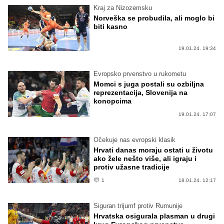
Kraj za Nizozemsku
Norveška se probudila, ali moglo bi
biti kasno
19.01.24. 19:34
Evropsko prvenstvo u rukometu
Momci s juga postali su ozbiljna
reprezentacija, Slovenija na
konopcima
19.01.24. 17:07
Očekuje nas evropski klasik
Hrvati danas moraju ostati u životu
ako žele nešto više, ali igraju i
protiv užasne tradicije
1
18.01.24. 12:17
Siguran trijumf protiv Rumunije
Hrvatska osigurala plasman u drugi