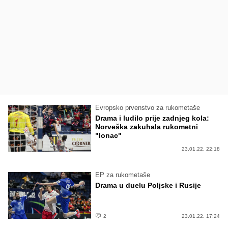
Evropsko prvenstvo za rukometaše
Drama i ludilo prije zadnjeg kola:
Norveška zakuhala rukometni
"lonac"
23.01.22. 22:18
EP za rukometaše
Drama u duelu Poljske i Rusije
2
23.01.22. 17:24