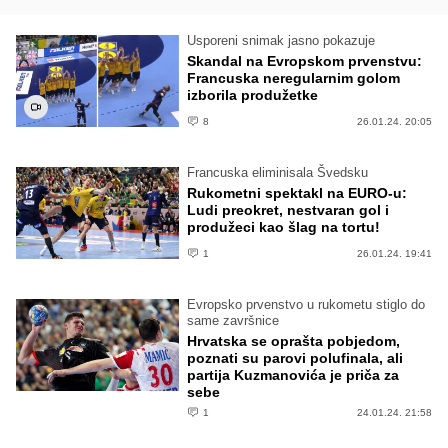
Usporeni snimak jasno pokazuje
Skandal na Evropskom prvenstvu:
Francuska neregularnim golom
izborila produžetke
8
26.01.24. 20:05
Francuska eliminisala Švedsku
Rukometni spektakl na EURO-u:
Ludi preokret, nestvaran gol i
produžeci kao šlag na tortu!
1
26.01.24. 19:41
Evropsko prvenstvo u rukometu stiglo do
same završnice
Hrvatska se oprašta pobjedom,
poznati su parovi polufinala, ali
partija Kuzmanovića je priča za
sebe
1
24.01.24. 21:58