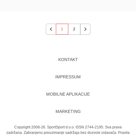
1
2
Previous
Next
KONTAKT
IMPRESSUM
MOBILNE APLIKACIJE
MARKETING
Copyright 2008-26. SportSport d.o.o. ISSN 2744-2195. Sva prava
zadržana. Zabranjeno preuzimanje sadržaja bez dozvole izdavača.
Pravila