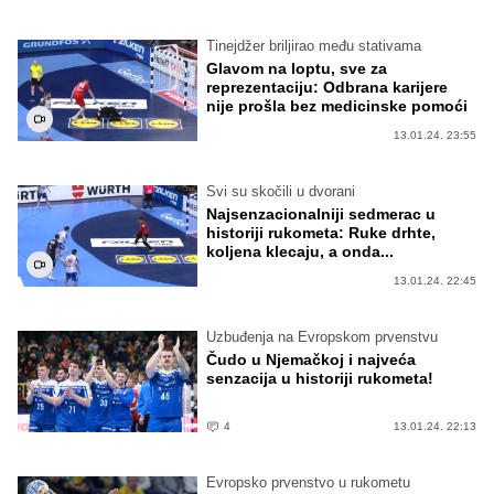
Tinejdžer briljirao među stativama
Glavom na loptu, sve za
reprezentaciju: Odbrana karijere
nije prošla bez medicinske pomoći
13.01.24. 23:55
Svi su skočili u dvorani
Najsenzacionalniji sedmerac u
historiji rukometa: Ruke drhte,
koljena klecaju, a onda...
13.01.24. 22:45
Uzbuđenja na Evropskom prvenstvu
Čudo u Njemačkoj i najveća
senzacija u historiji rukometa!
4
13.01.24. 22:13
Evropsko prvenstvo u rukometu