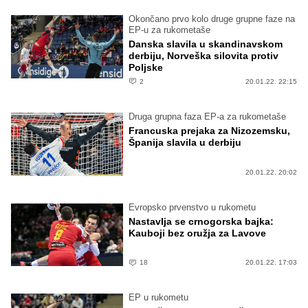
Okončano prvo kolo druge grupne faze na
EP-u za rukometaše
Danska slavila u skandinavskom
derbiju, Norveška silovita protiv
Poljske
2
20.01.22. 22:15
Druga grupna faza EP-a za rukometaše
Francuska prejaka za Nizozemsku,
Španija slavila u derbiju
20.01.22. 20:02
Evropsko prvenstvo u rukometu
Nastavlja se crnogorska bajka:
Kauboji bez oružja za Lavove
18
20.01.22. 17:03
EP u rukometu