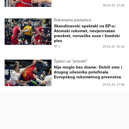
30.01.22. 17:28
Rukometna poslastica
Skandinavski spektakl na EP-u:
Atomski rukomet, nevjerovatan
preokret, norveške suze i švedski
ples
1
25.01.22. 22:19
Španci se "provukli"
Nije moglo bez drame: Dobili smo i
drugog učesnika polufinala
Evropskog rukometnog prvenstva
25.01.22. 17:56