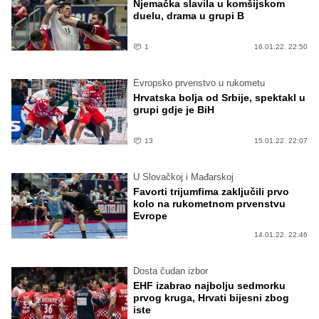
Njemačka slavila u komšijskom
duelu, drama u grupi B
1
16.01.22. 22:50
Evropsko prvenstvo u rukometu
Hrvatska bolja od Srbije, spektakl u
grupi gdje je BiH
13
15.01.22. 22:07
U Slovačkoj i Mađarskoj
Favorti trijumfima zaključili prvo
kolo na rukometnom prvenstvu
Evrope
14.01.22. 22:46
Dosta čudan izbor
EHF izabrao najbolju sedmorku
prvog kruga, Hrvati bijesni zbog
iste