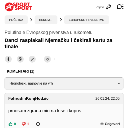
Prijava
Otvori profi
Ot
POČETNA
RUKOMET
EUROPSKO PRVENSTVO
Polufinale Evropskog prvenstva u rukometu
Danci rasplakali Njemačku i čekirali kartu za
finale
1
KOMENTARI (1)
Sortiraj
FahrudinKonjHodzic
26.01.24. 22:05
prnosam zgrada miri na kiseli kupus
0
1
Odgovori