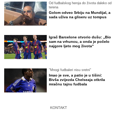
Od fudbalskog heroja do života daleko od
terena
Golom odveo Srbiju na Mundijal, a
sada uživa na gliseru uz tompus
Igrač Barcelone otvorio dušu: „Bio
sam na vrhuncu, a onda je počelo
najgore ljeto mog života“
"Mnogi fudbaleri nisu sretni"
Imao je sve, a patio je u tišini:
Bivša zvijezda Chelseaja otkrila
mračnu tajnu fudbala
KONTAKT