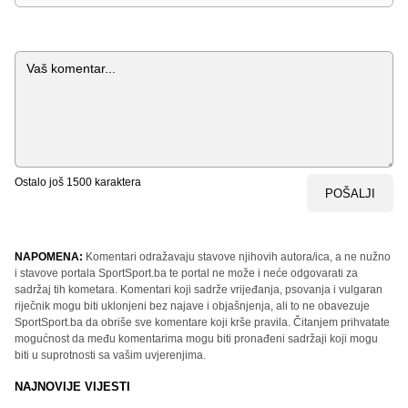
Komentar
Ostalo još
1500
karaktera
POŠALJI
NAPOMENA:
Komentari odražavaju stavove njihovih autora/ica, a ne nužno
i stavove portala SportSport.ba te portal ne može i neće odgovarati za
sadržaj tih kometara. Komentari koji sadrže vrijeđanja, psovanja i vulgaran
riječnik mogu biti uklonjeni bez najave i objašnjenja, ali to ne obavezuje
SportSport.ba da obriše sve komentare koji krše pravila. Čitanjem prihvatate
mogućnost da među komentarima mogu biti pronađeni sadržaji koji mogu
biti u suprotnosti sa vašim uvjerenjima.
NAJNOVIJE VIJESTI