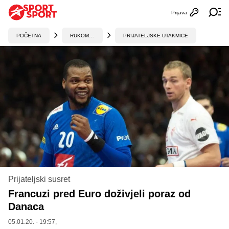
Prijava
Otvori profi
Ot
POČETNA
RUKOMET
PRIJATELJSKE UTAKMICE
Prijateljski susret
Francuzi pred Euro doživjeli poraz od
Danaca
05.01.20. - 19:57,