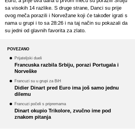
Euro, a prije dva dana u prvom meču su porazili Srbiju
sa visokih 14 razlike. S druge strane, Danci su prije
ovog meča porazili i Norvežane koji će također igrati s
nama u grupi i to sa 28:26 i na taj način su pokazali da
su jedni od glavnih favorita za zlato.
POVEZANO
Prijateljski dueli
Francuska razbila Srbiju, porazi Portugala i
Norveške
Francuzi su u grupi za BiH
Didier Dinart pred Euro ima još samo jednu
dilemu
Francuzi počeli s pripremama
Dinart okupio Trikolore, zvučno ime pod
znakom pitanja