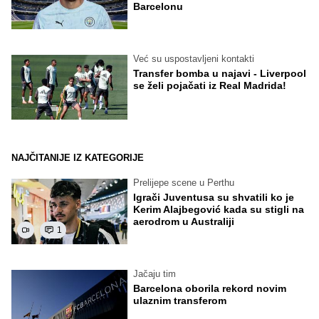
Barcelonu
Već su uspostavljeni kontakti
Transfer bomba u najavi - Liverpool
se želi pojačati iz Real Madrida!
NAJČITANIJE IZ KATEGORIJE
Prelijepe scene u Perthu
Igrači Juventusa su shvatili ko je
Kerim Alajbegović kada su stigli na
aerodrom u Australiji
1
Jačaju tim
Barcelona oborila rekord novim
ulaznim transferom