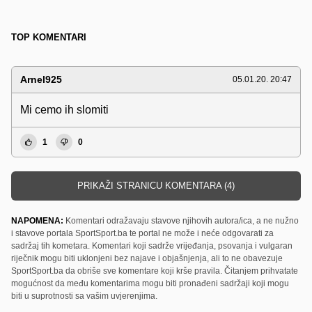
TOP KOMENTARI
Arnel925
05.01.20. 20:47
Mi cemo ih slomiti
1
0
PRIKAŽI STRANICU KOMENTARA (4)
NAPOMENA:
Komentari odražavaju stavove njihovih autora/ica, a ne nužno
i stavove portala SportSport.ba te portal ne može i neće odgovarati za
sadržaj tih kometara. Komentari koji sadrže vrijeđanja, psovanja i vulgaran
riječnik mogu biti uklonjeni bez najave i objašnjenja, ali to ne obavezuje
SportSport.ba da obriše sve komentare koji krše pravila. Čitanjem prihvatate
mogućnost da među komentarima mogu biti pronađeni sadržaji koji mogu
biti u suprotnosti sa vašim uvjerenjima.