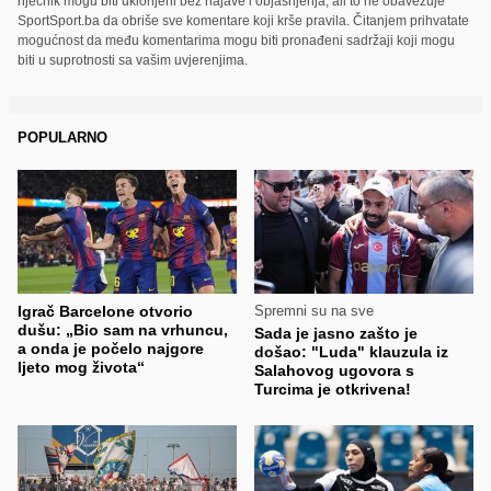
riječnik mogu biti uklonjeni bez najave i objašnjenja, ali to ne obavezuje
SportSport.ba da obriše sve komentare koji krše pravila. Čitanjem prihvatate
mogućnost da među komentarima mogu biti pronađeni sadržaji koji mogu
biti u suprotnosti sa vašim uvjerenjima.
POPULARNO
Igrač Barcelone otvorio
Spremni su na sve
dušu: „Bio sam na vrhuncu,
Sada je jasno zašto je
a onda je počelo najgore
došao: "Luda" klauzula iz
ljeto mog života“
Salahovog ugovora s
Turcima je otkrivena!