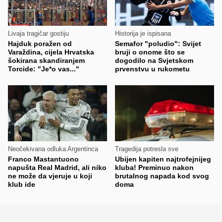
Livaja tragičar gostiju
Historija je ispisana
Hajduk poražen od
Semafor "poludio": Svijet
Varaždina, cijela Hrvatska
bruji o onome što se
šokirana skandiranjem
dogodilo na Svjetskom
Torcide: "Je*o vas..."
prvenstvu u rukometu
Neočekivana odluka Argentinca
Tragedija potresla sve
Franco Mastantuono
Ubijen kapiten najtrofejnijeg
napušta Real Madrid, ali niko
kluba! Preminuo nakon
ne može da vjeruje u koji
brutalnog napada kod svog
klub ide
doma