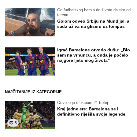
Od fudbalskog heroja do života daleko od
terena
Golom odveo Srbiju na Mundijal, a
sada uživa na gliseru uz tompus
Igrač Barcelone otvorio dušu: „Bio
sam na vrhuncu, a onda je počelo
najgore ljeto mog života“
NAJČITANIJE IZ KATEGORIJE
Osvojio je s ekipom 21 trofej
Kraj jedne ere: Barcelona se i
definitivno riješila svoje legende
5