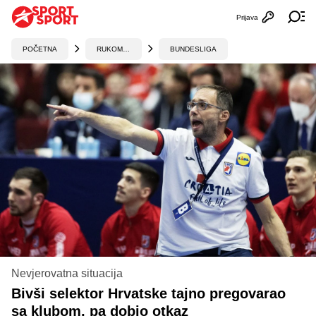
Prijava
Otvori profi
Ot
POČETNA
RUKOMET
BUNDESLIGA
Nevjerovatna situacija
Bivši selektor Hrvatske tajno pregovarao
sa klubom, pa dobio otkaz