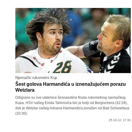
Njemački rukometni Kup
Šest golova Harmandića u iznenažujućem porazu
Wetzlara
Odigrane su sve utakmice šesnaestine finala rukometnog njemačkog
Kupa. HSV našeg Enida Tahirovića bio je bolji od Bergischera (32:28),
dok je Wetzlar našeg Adnana Harmandića poražen od Bad Schwartaua
(33:30).
25.10.12. 17:31