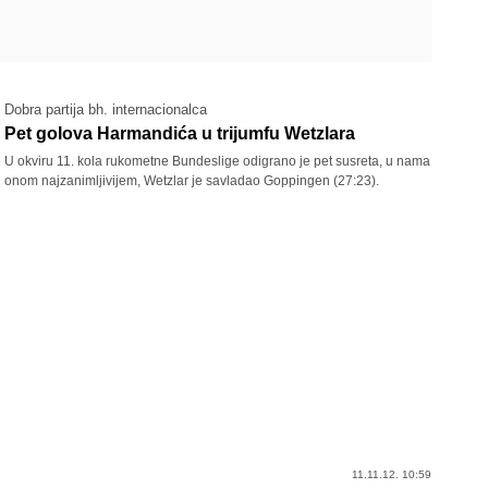
Dobra partija bh. internacionalca
Pet golova Harmandića u trijumfu Wetzlara
U okviru 11. kola rukometne Bundeslige odigrano je pet susreta, u nama
onom najzanimljivijem, Wetzlar je savladao Goppingen (27:23).
11.11.12. 10:59