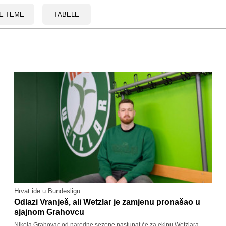
E TEME
TABELE
Hrvat ide u Bundesligu
Odlazi Vranješ, ali Wetzlar je zamjenu pronašao u
sjajnom Grahovcu
Nikola Grahovac od naredne sezone nastupat će za ekipu Wetzlara.