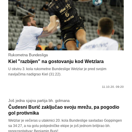
Rukometna Bundesliga
Kiel "razbijen" na gostovanju kod Wetzlara
U okviru 3. kola rukometne Bundeslige Wetzlar je pred svojim
navijačima nadigrao Kiel (31:22).
11.10.20. 09:20
Još jedna sjajna partija bh. golmana
Čudesni Burić zaključao svoju mrežu, pa pogodio
gol protivnika
Wetzlar je večeras u utakmici 20. kola Bundeslige savladao Goppingen
sa 34:27, a na golu pobjedničke ekipe je još jednom briljirao bh.
reprezentativac Benjamin Burić.