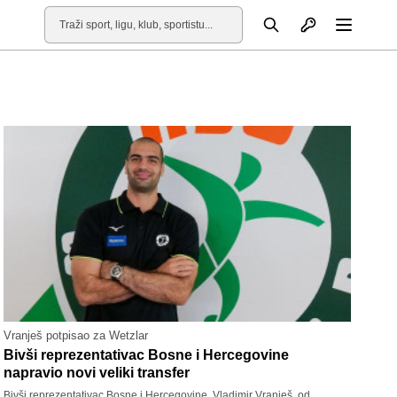
Otvori profil
Pretraga
Otvori
Vranješ potpisao za Wetzlar
Bivši reprezentativac Bosne i Hercegovine
napravio novi veliki transfer
Bivši reprezentativac Bosne i Hercegovine, Vladimir Vranješ, od