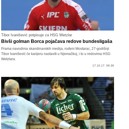
Tibor Ivanišević potpisuje za HSG Wetzlar
Bivši golman Borca pojačava redove bundesligaša
Prama navodima skandinavskih medija, rođeni Mostarac, 27-godišnji
Tibor Ivanišević će karijeru nastaviti u Njemačkoj, i to u redovima HSG
Wetzlara.
17.10.17. 06:36