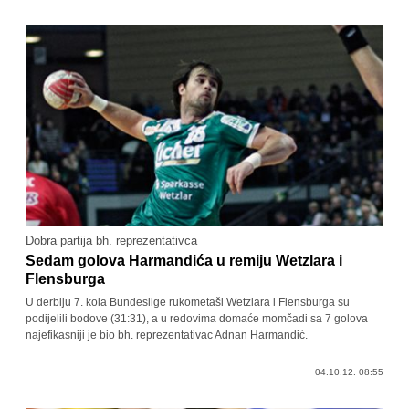
Dobra partija bh. reprezentativca
Sedam golova Harmandića u remiju Wetzlara i
Flensburga
U derbiju 7. kola Bundeslige rukometaši Wetzlara i Flensburga su
podijelili bodove (31:31), a u redovima domaće momčadi sa 7 golova
najefikasniji je bio bh. reprezentativac Adnan Harmandić.
04.10.12. 08:55