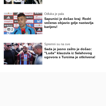
Odluka je pala
Sapunici je došao kraj: Rodri
večeras objavio gdje nastavlja
karijeru!
2
Spremni su na sve
Sada je jasno zašto je došao:
"Luda" klauzula iz Salahovog
ugovora s Turcima je otkrivena!