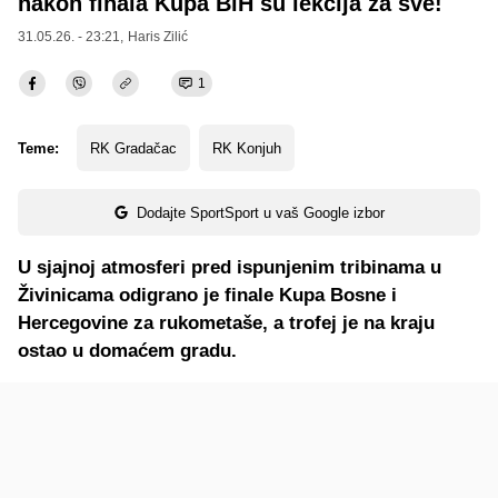
nakon finala Kupa BiH su lekcija za sve!
31.05.26. - 23:21,
Haris Zilić
1
Teme:
RK Gradačac
RK Konjuh
Dodajte SportSport u vaš Google izbor
U sjajnoj atmosferi pred ispunjenim tribinama u
Živinicama odigrano je finale Kupa Bosne i
Hercegovine za rukometaše, a trofej je na kraju
ostao u domaćem gradu.