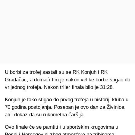
U borbi za trofej sastali su se RK Konjuh i RK
Gradačac, a domaći tim je nakon velike borbe stigao do
vrijednog trofeja. Nakon triler finala bilo je 31:28.
Konjuh je tako stigao do prvog trofeja u historiji kluba u
70 godina postojanja. Poseban je ovo dan za Živinice,
ali i dokaz da su rukometna čaršija.
Ovo finale će se pamtiti i u sportskim krugovima u
Bosni i Hercegovini zbog atmosfere na tribinama.