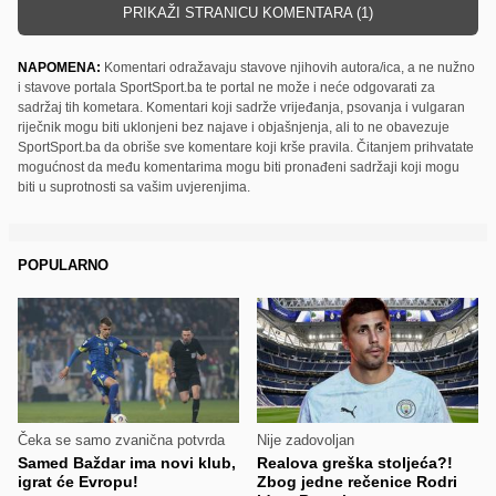
PRIKAŽI STRANICU KOMENTARA (1)
NAPOMENA:
Komentari odražavaju stavove njihovih autora/ica, a ne nužno
i stavove portala SportSport.ba te portal ne može i neće odgovarati za
sadržaj tih kometara. Komentari koji sadrže vrijeđanja, psovanja i vulgaran
riječnik mogu biti uklonjeni bez najave i objašnjenja, ali to ne obavezuje
SportSport.ba da obriše sve komentare koji krše pravila. Čitanjem prihvatate
mogućnost da među komentarima mogu biti pronađeni sadržaji koji mogu
biti u suprotnosti sa vašim uvjerenjima.
POPULARNO
Čeka se samo zvanična potvrda
Nije zadovoljan
Samed Baždar ima novi klub,
Realova greška stoljeća?!
igrat će Evropu!
Zbog jedne rečenice Rodri