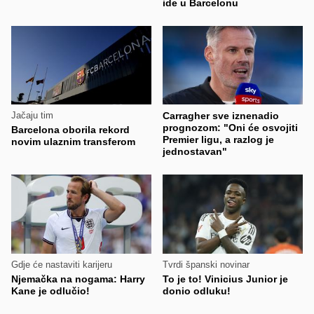
ide u Barcelonu
Jačaju tim
Carragher sve iznenadio
prognozom: "Oni će osvojiti
Barcelona oborila rekord
Premier ligu, a razlog je
novim ulaznim transferom
jednostavan"
Gdje će nastaviti karijeru
Tvrdi španski novinar
Njemačka na nogama: Harry
To je to! Vinicius Junior je
Kane je odlučio!
donio odluku!