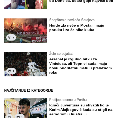
od Dončića, udara gdje najviše boli
Saopštenje navijača Sarajeva
Horde zla neće u Mostar, imaju
poruku i za čelnike kluba
7
Žele se pojačati
Arsenal je izgubio bitku za
Viniciusa, ali Topnici sada imaju
novu prioritetnu metu u prelaznom
1
roku
NAJČITANIJE IZ KATEGORIJE
Prelijepe scene u Perthu
Igrači Juventusa su shvatili ko je
Kerim Alajbegović kada su stigli na
aerodrom u Australiji
1