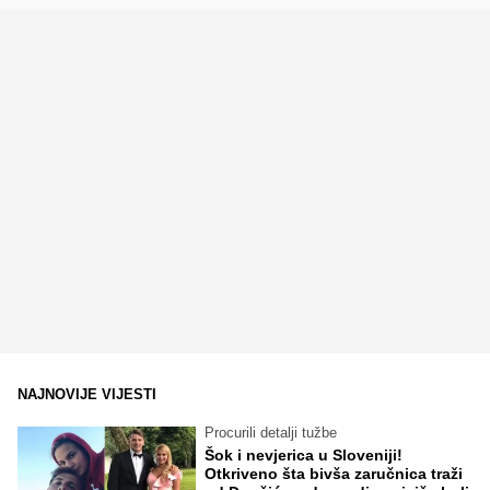
NAJNOVIJE VIJESTI
Procurili detalji tužbe
Šok i nevjerica u Sloveniji!
Otkriveno šta bivša zaručnica traži