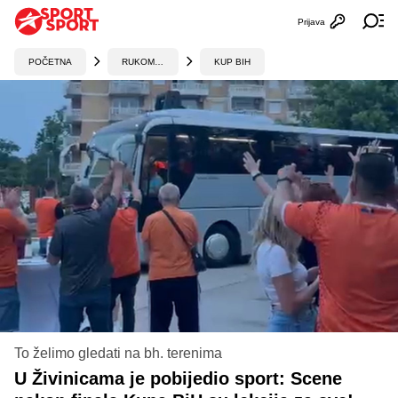
Prijava
Otvori profi
Ot
POČETNA
RUKOMET
KUP BIH
To želimo gledati na bh. terenima
U Živinicama je pobijedio sport: Scene