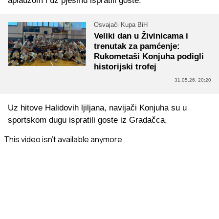
aplauzom i uz pjesmu ispratili goste.
Osvajači Kupa BiH
Veliki dan u Živinicama i
trenutak za pamćenje:
Rukometaši Konjuha podigli
historijski trofej
31.05.26. 20:20
Uz hitove Halidovih ljiljana, navijači Konjuha su u
sportskom dugu ispratili goste iz Gradačca.