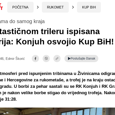
POČETNA
RUKOMET
KUP BIH
rama do samog kraja
tastičnom trileru ispisana
rija: Konjuh osvojio Kup BiH!
:46,
Edmir Škorić
Poslušajte
članak
atmosferi pred ispunjenim tribinama u Živinicama odigran
 i Hercegovine za rukometaše, a trofej je na kraju osta
adu. U borbi za pehar sastali su se RK Konjuh i RK Gr
 je nakon velike borbe stigao do vrijednog trofeja. Nakon
 je 31:28.