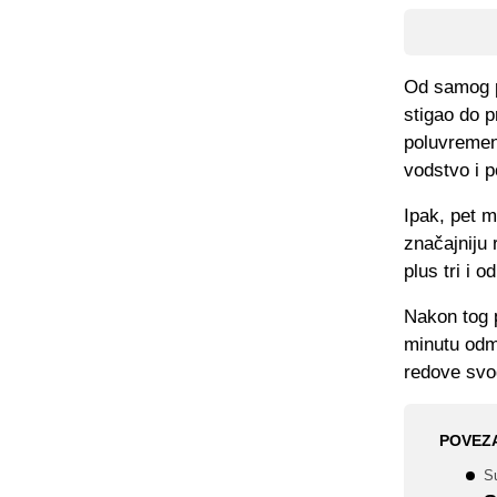
Od samog p
stigao do p
poluvremena
vodstvo i p
Ipak, pet m
značajniju 
plus tri i 
Nakon tog 
minutu odm
redove svog
POVEZ
Su