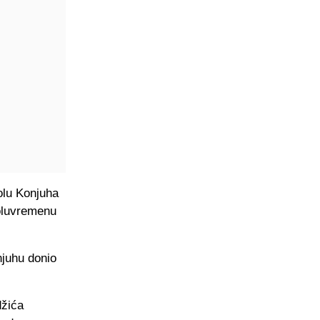
olu Konjuha
poluvremenu
njuhu donio
džića