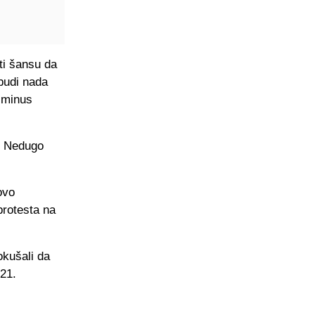
ti šansu da
budi nada
 minus
a. Nedugo
ovo
protesta na
kušali da
21.