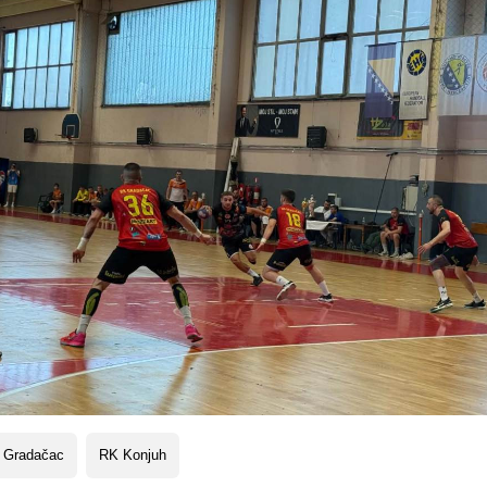
 Gradačac
RK Konjuh