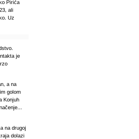
ko Pirića
3, ali
uko. Uz
dstvo.
ntakta je
Brzo
an, a na
ćim golom
 a Konjuh
načenje...
a na drugoj
raja dolazi