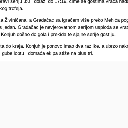
ravi seriju 3:0 i dolazi do 17:19, čime se gostima vraća na
kog trofeja.
a Živiničana, a Gradačac sa igračem više preko Mehića po
 jedan. Gradačac je nevjerovatnom serijom uspioda se vrati
o Konjuh došao do gola i prekida te sjajne serije gostiju.
ta do kraja, Konjuh je ponovo imao dva razlike, a ubrzo nak
ti gube loptu i domaća ekipa stiže na plus tri.