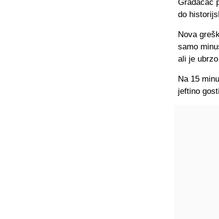
Gradačac p
do historijs
Nova grešk
samo minus
ali je ubrz
Na 15 minu
jeftino gos