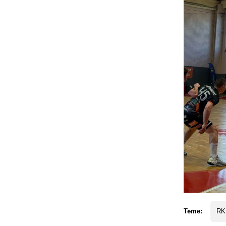
Teme:
RK