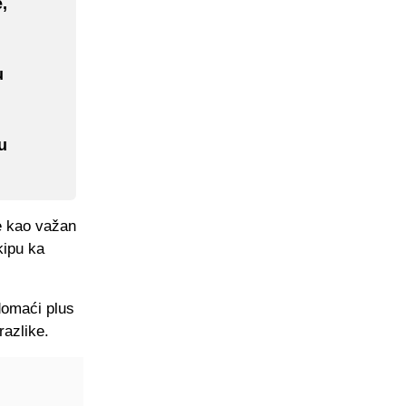
,
u
u
e kao važan
kipu ka
domaći plus
razlike.