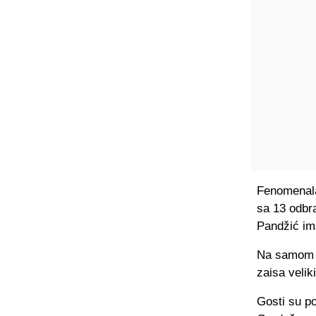
Fenomenala
sa 13 odbr
Pandžić ima
Na samom p
zaisa velik
Gosti su po