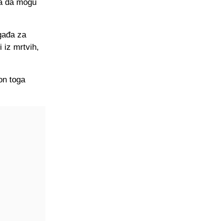
da da mogu
gađa za
 iz mrtvih,
on toga