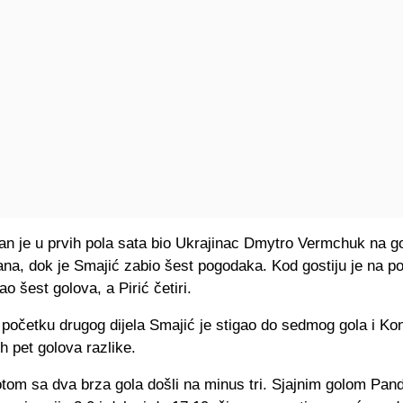
n je u prvih pola sata bio Ukrajinac Dmytro Vermchuk na g
ana, dok je Smajić zabio šest pogodaka. Kod gostiju je na 
o šest golova, a Pirić četiri.
očetku drugog dijela Smajić je stigao do sedmog gola i Ko
ih pet golova razlike.
tom sa dva brza gola došli na minus tri. Sjajnim golom Pan