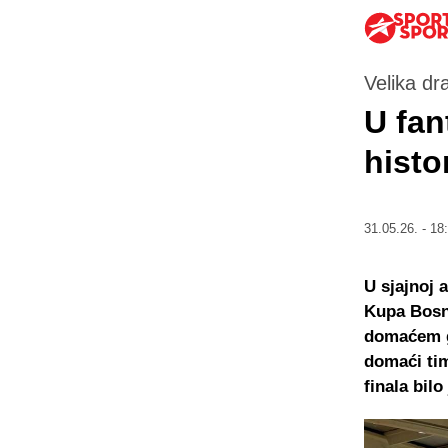
Velika d
U fan
histo
31.05.26. - 18
U sjajnoj 
Kupa Bosne
domaćem gr
domaći tim
finala bilo