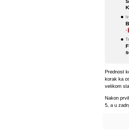
S
K
Iz
B
·
Tr
F
s
Prednost k
korak ka os
velikom sla
Nakon prvih
5, a u zadn