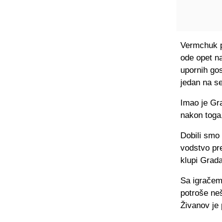
Vermchuk p
ode opet n
upornih go
jedan na s
Imao je Gra
nakon toga,
Dobili smo
vodstvo pre
klupi Grada
Sa igračem
potroše ne
Živanov je