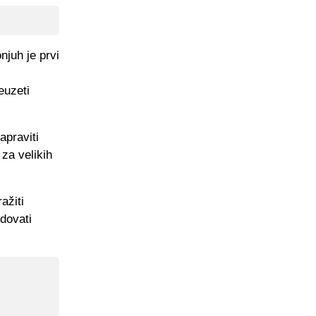
juh je prvi
euzeti
apraviti
 za velikih
ažiti
dovati