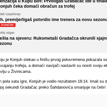
enzacija u Kupu BiH: Prvoligaš Gradačac ide u finale
onjuh čeka domaći obračun za trofej
dali saopštenje
h. premijerligaš potvrdio ime trenera za novu sezon
ZVANIČNO
ofej stigao
ešta na sjeveru: Rukometaši Gradačca okrunili sjajn
ezonu
oju je Konjuh stekao u finišu prvog poluvremena pokazala s
vajanju trofeja, a domaći navijači nastavili su nositi svoju e
vlju u Živinicama.
 pola sata igre, Konjuh je vodio rezultatom 18:14. Imali su 
joj sekundi Gradačac preko Šahdanovića smanjuje na četiri 