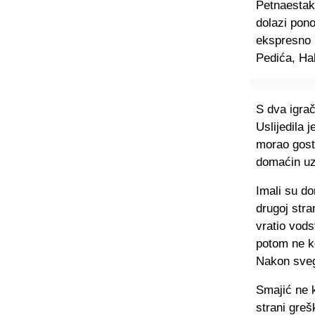
Petnaestak 
dolazi pon
ekspresno i
Pedića, Ha
S dva igra
Uslijedila 
morao gostu
domaćin uz
Imali su do
drugoj stra
vratio vods
potom ne ko
Nakon sveg
Smajić ne 
strani greš