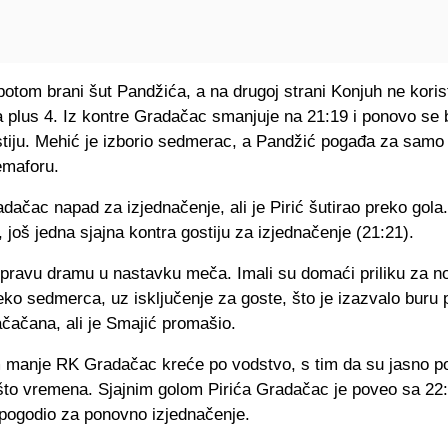
otom brani šut Pandžića, a na drugoj strani Konjuh ne koris
a plus 4. Iz kontre Gradačac smanjuje na 21:19 i ponovo se 
stiju. Mehić je izborio sedmerac, a Pandžić pogađa za samo
emaforu.
dačac napad za izjednačenje, ali je Pirić šutirao preko gol
 još jedna sjajna kontra gostiju za izjednačenje (21:21).
 pravu dramu u nastavku meča. Imali su domaći priliku za n
ko sedmerca, uz isključenje za goste, što je izazvalo buru 
čačana, ali je Smajić promašio.
 manje RK Gradačac kreće po vodstvo, s tim da su jasno po
što vremena. Sjajnim golom Pirića Gradačac je poveo sa 22:
 pogodio za ponovno izjednačenje.