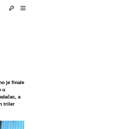
Otvori profil
Otvori meni
o je finale
o u
adačac, a
 triler