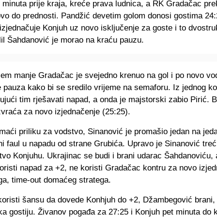
minuta prije kraja, kreće prava ludnica, a RK Gradačac pre
ovo do prednosti. Pandžić devetim golom donosi gostima 24:2
zjednačuje Konjuh uz novo isključenje za goste i to dvostr
lil Šahdanović je morao na kraću pauzu.
čem manje Gradačac je svejedno krenuo na gol i po novo vo
je pauza kako bi se sredilo vrijeme na semaforu. Iz jednog ko
jući tim rješavati napad, a onda je majstorski zabio Pirić. 
vraća za novo izjednačenje (25:25).
maći priliku za vodstvo, Sinanović je promašio jedan na jed
ni faul u napadu od strane Grubića. Upravo je Sinanović tre
tvo Konjuhu. Ukrajinac se budi i brani udarac Šahdanoviću,
risti napad za +2, ne koristi Gradačac kontru za novo izjed
a, time-out domaćeg stratega.
koristi šansu da dovede Konhjuh do +2, Džambegović brani, 
ka gostiju. Živanov pogađa za 27:25 i Konjuh pet minuta do k