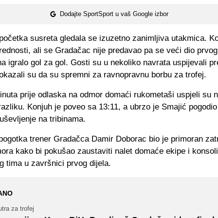
Dodajte SportSport u vaš Google izbor
očetka susreta gledala se izuzetno zanimljiva utakmica. Kon
rednosti, ali se Gradačac nije predavao pa se veći dio prvog
 igralo gol za gol. Gosti su u nekoliko navrata uspijevali pr
okazali su da su spremni za ravnopravnu borbu za trofej.
inuta prije odlaska na odmor domaći rukometaši uspjeli su n
razliku. Konjuh je poveo sa 13:11, a ubrzo je Smajić pogodio
oduševljenje na tribinama.
pogotka trener Gradačca Damir Doborac bio je primoran zatr
ora kako bi pokušao zaustaviti nalet domaće ekipe i konsoli
 tima u završnici prvog dijela.
ANO
tra za trofej