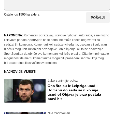
Ostalo još
1500
karaktera
POŠALJI
NAPOMENA:
Komentari odražavaju stavove njihovih autora/ica, a ne nužno
i stavove portala SportSport.ba te portal ne može i neće odgovarati za
sadržaj tih kometara. Komentari koji sadrže vrijeđanja, psovanja i vulgaran
riječnik mogu biti uklonjeni bez najave i objašnjenja, ali to ne obavezuje
SportSport.ba da obriše sve komentare koji krše pravila. Čitanjem prihvatate
mogućnost da među komentarima mogu biti pronađeni sadržaji koji mogu
biti u suprotnosti sa vašim uvjerenjima.
NAJNOVIJE VIJESTI
Jako zanimljiv potez
Ono što su iz Leipziga uradili
Romanu do sada se niko nije
usudio! Objava je brzo postala
pravi hit
Nije zadovoljan