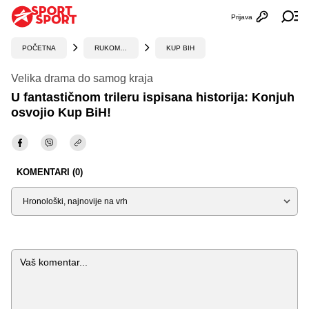
Prijava
Otvori profi
Ot
POČETNA
RUKOMET
KUP BIH
Velika drama do samog kraja
U fantastičnom trileru ispisana historija: Konjuh
osvojio Kup BiH!
KOMENTARI (0)
Sortiraj
Komentar