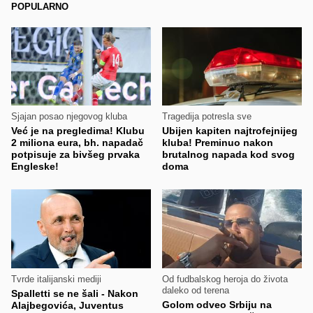
POPULARNO
Sjajan posao njegovog kluba
Tragedija potresla sve
Već je na pregledima! Klubu
Ubijen kapiten najtrofejnijeg
2 miliona eura, bh. napadač
kluba! Preminuo nakon
potpisuje za bivšeg prvaka
brutalnog napada kod svog
Engleske!
doma
Tvrde italijanski mediji
Od fudbalskog heroja do života
daleko od terena
Spalletti se ne šali - Nakon
Golom odveo Srbiju na
Alajbegovića, Juventus