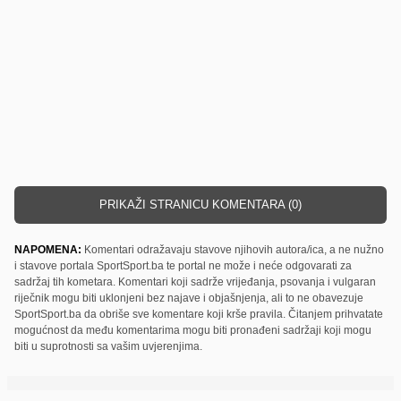
PRIKAŽI STRANICU KOMENTARA (0)
NAPOMENA:
Komentari odražavaju stavove njihovih autora/ica, a ne nužno
i stavove portala SportSport.ba te portal ne može i neće odgovarati za
sadržaj tih kometara. Komentari koji sadrže vrijeđanja, psovanja i vulgaran
riječnik mogu biti uklonjeni bez najave i objašnjenja, ali to ne obavezuje
SportSport.ba da obriše sve komentare koji krše pravila. Čitanjem prihvatate
mogućnost da među komentarima mogu biti pronađeni sadržaji koji mogu
biti u suprotnosti sa vašim uvjerenjima.