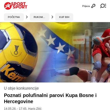
Prijava
Otvori profi
Ot
POČETNA
RUKOMET
KUP BIH
U obje konkurencije
Poznati polufinalni parovi Kupa Bosne i
Hercegovine
14.05.26. - 17:45,
Haris Zilić