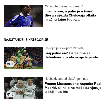
"Mnogi fudbaleri nisu sretni"
Imao je sve, a patio je u tišini:
Bivša zvijezda Chelseaja otkrila
mračnu tajnu fudbala
NAJČITANIJE IZ KATEGORIJE
Osvojio je s ekipom 21 trofej
Kraj jedne ere: Barcelona se i
definitivno riješila svoje legende
5
Neočekivana odluka Argentinca
Franco Mastantuono napušta Real
Madrid, ali niko ne može da vjeruje
u koji klub ide
1