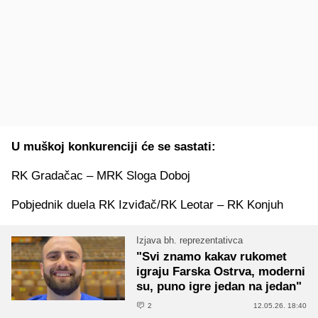
U muškoj konkurenciji će se sastati:
RK Gradačac – MRK Sloga Doboj
Pobjednik duela RK Izviđač/RK Leotar – RK Konjuh
Izjava bh. reprezentativca
"Svi znamo kakav rukomet
igraju Farska Ostrva, moderni
su, puno igre jedan na jedan"
2
12.05.26. 18:40