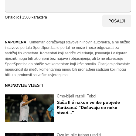
Ostalo još
1500
karaktera
POŠALJI
NAPOMENA:
Komentari odražavaju stavove njihovih autora/ica, a ne nužno
i stavove portala SportSport.ba te portal ne može i neće odgovarati za
sadržaj tih kometara. Komentari koji sadrže vrijeđanja, psovanja i vulgaran
riječnik mogu biti uklonjeni bez najave i objašnjenja, ali to ne obavezuje
SportSport.ba da obriše sve komentare koji krše pravila. Čitanjem prihvatate
mogućnost da među komentarima mogu biti pronađeni sadržaji koji mogu
biti u suprotnosti sa vašim uvjerenjima.
NAJNOVIJE VIJESTI
Crno-bijeli razbili Tobol
Saša Ilić nakon velike pobjede
Partizana: "Dešavaju se neke
stvari..."
Ovo im nije trebao uraditi