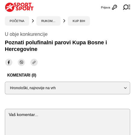
Prijava
Otvori profi
Ot
POČETNA
RUKOMET
KUP BIH
U obje konkurencije
Poznati polufinalni parovi Kupa Bosne i
Hercegovine
KOMENTARI (0)
Sortiraj
Komentar