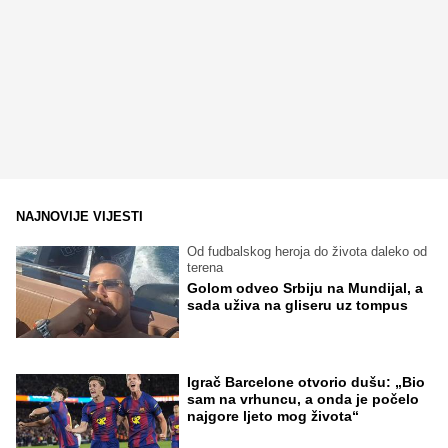
NAJNOVIJE VIJESTI
Od fudbalskog heroja do života daleko od
terena
Golom odveo Srbiju na Mundijal, a
sada uživa na gliseru uz tompus
Igrač Barcelone otvorio dušu: „Bio
sam na vrhuncu, a onda je počelo
najgore ljeto mog života“