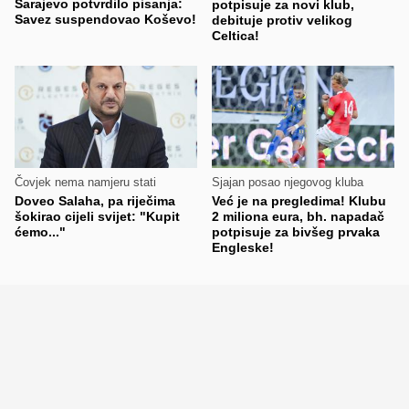
Sarajevo potvrdilo pisanja:
potpisuje za novi klub,
Savez suspendovao Koševo!
debituje protiv velikog
Celtica!
Čovjek nema namjeru stati
Sjajan posao njegovog kluba
Doveo Salaha, pa riječima
Već je na pregledima! Klubu
šokirao cijeli svijet: "Kupit
2 miliona eura, bh. napadač
ćemo..."
potpisuje za bivšeg prvaka
Engleske!