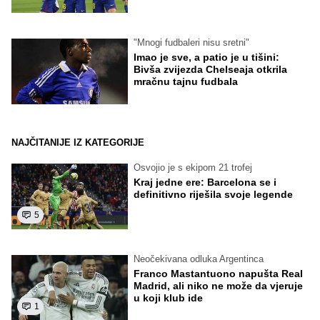
"Mnogi fudbaleri nisu sretni"
Imao je sve, a patio je u tišini:
Bivša zvijezda Chelseaja otkrila
mračnu tajnu fudbala
NAJČITANIJE IZ KATEGORIJE
Osvojio je s ekipom 21 trofej
Kraj jedne ere: Barcelona se i
definitivno riješila svoje legende
5
Neočekivana odluka Argentinca
Franco Mastantuono napušta Real
Madrid, ali niko ne može da vjeruje
u koji klub ide
1