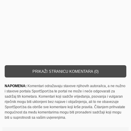
PRIKAŽI STRANICU KOMENTARA (0)
NAPOMENA:
Komentari odražavaju stavove njihovih autora/ica, a ne nužno
i stavove portala SportSport.ba te portal ne može i neće odgovarati za
sadržaj tih kometara. Komentari koji sadrže vrijeđanja, psovanja i vulgaran
riječnik mogu biti uklonjeni bez najave i objašnjenja, ali to ne obavezuje
SportSport.ba da obriše sve komentare koji krše pravila. Čitanjem prihvatate
mogućnost da među komentarima mogu biti pronađeni sadržaji koji mogu
biti u suprotnosti sa vašim uvjerenjima.