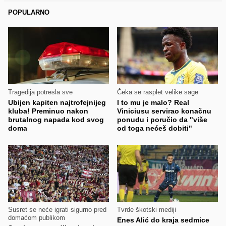
POPULARNO
Tragedija potresla sve
Čeka se rasplet velike sage
Ubijen kapiten najtrofejnijeg
I to mu je malo? Real
kluba! Preminuo nakon
Viniciusu servirao konačnu
brutalnog napada kod svog
ponudu i poručio da "više
doma
od toga nećeš dobiti"
Susret se neće igrati sigurno pred
Tvrde škotski mediji
domaćom publikom
Enes Alić do kraja sedmice