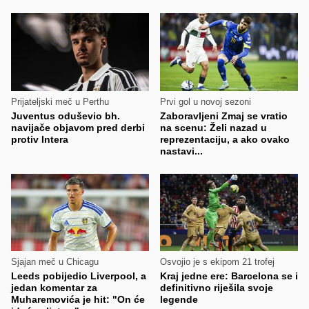
Prijateljski meč u Perthu
Prvi gol u novoj sezoni
Juventus oduševio bh.
Zaboravljeni Zmaj se vratio
navijače objavom pred derbi
na scenu: Želi nazad u
protiv Intera
reprezentaciju, a ako ovako
nastavi...
Sjajan meč u Chicagu
Osvojio je s ekipom 21 trofej
Leeds pobijedio Liverpool, a
Kraj jedne ere: Barcelona se i
jedan komentar za
definitivno riješila svoje
Muharemovića je hit: "On će
legende