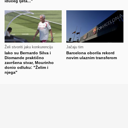
idućeg ljeta..."
Želi stvoriti jaku konkurenciju
Jačaju tim
Iako su Bernardo Silva i
Barcelona oborila rekord
Diomande praktično
novim ulaznim transferom
završena stvar, Mourinho
donio odluku: "Želim i
njega"