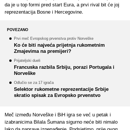
da je u top formi pred start Eura, a prvi rival bit će joj
reprezentacija Bosne i Hercegovine.
POVEZANO
Prvi meč Evropskog prvenstva protiv Norveške
Ko će biti najveća prijetnja rukometnim
Zmajevima na premijeri?
Prijateljski dueli
Francuska razbila Srbiju, porazi Portugala i
Norveške
Odlučio se za 17 igrača
Selektor rukometne reprezentacije Srbije
skratio spisak za Evropsko prvenstvo
Meč između Norveške i BiH igra se već u petak i
izabranicima Bilala Šumana sigurno neće biti nimalo
lako da naprave iznenađenje. Podsjetimo, prije ovog