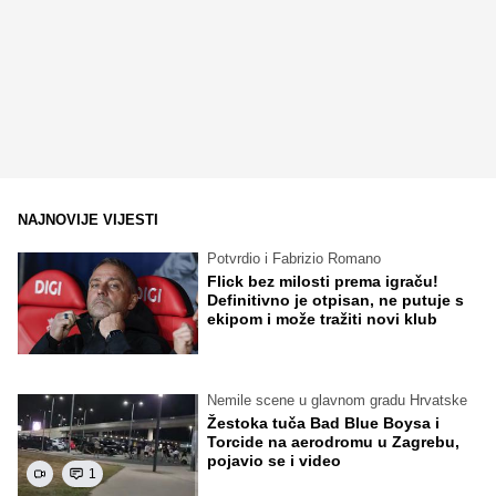
NAJNOVIJE VIJESTI
Potvrdio i Fabrizio Romano
Flick bez milosti prema igraču!
Definitivno je otpisan, ne putuje s
ekipom i može tražiti novi klub
Nemile scene u glavnom gradu Hrvatske
Žestoka tuča Bad Blue Boysa i
Torcide na aerodromu u Zagrebu,
pojavio se i video
1