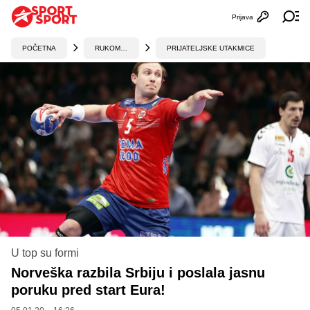
Prijava
Otvori profi
Ot
POČETNA
RUKOMET
PRIJATELJSKE UTAKMICE
U top su formi
Norveška razbila Srbiju i poslala jasnu
poruku pred start Eura!