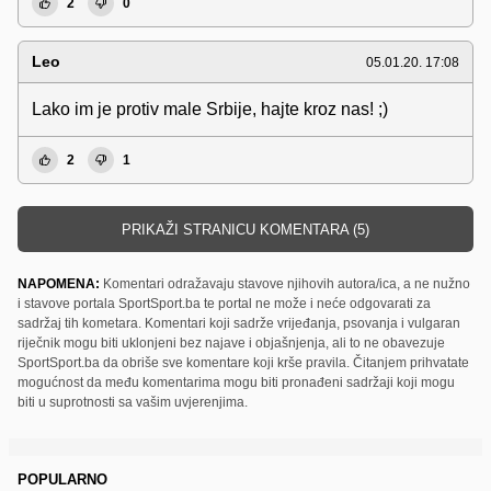
2
0
Leo
05.01.20. 17:08
Lako im je protiv male Srbije, hajte kroz nas! ;)
2
1
PRIKAŽI STRANICU KOMENTARA (5)
NAPOMENA:
Komentari odražavaju stavove njihovih autora/ica, a ne nužno
i stavove portala SportSport.ba te portal ne može i neće odgovarati za
sadržaj tih kometara. Komentari koji sadrže vrijeđanja, psovanja i vulgaran
riječnik mogu biti uklonjeni bez najave i objašnjenja, ali to ne obavezuje
SportSport.ba da obriše sve komentare koji krše pravila. Čitanjem prihvatate
mogućnost da među komentarima mogu biti pronađeni sadržaji koji mogu
biti u suprotnosti sa vašim uvjerenjima.
POPULARNO