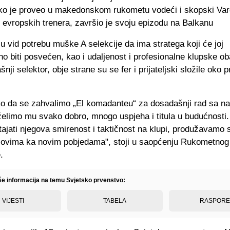
iko je proveo u makedonskom rukometu vodeći i skopski Var
h evropskih trenera, završio je svoju epizodu na Balkanu
u vid potrebu muške A selekcije da ima stratega koji će joj
o biti posvećen, kao i udaljenost i profesionalne klupske o
nji selektor, obje strane su se fer i prijateljski složile oko 
smo da se zahvalimo „El komadanteu“ za dosadašnji rad sa n
želimo mu svako dobro, mnogo uspjeha i titula u budućnosti.
ajati njegova smirenost i taktičnost na klupi, produžavamo
zovima ka novim pobjedama", stoji u saopćenju Rukometno
.
iše informacija na temu Svjetsko prvenstvo:
VIJESTI
TABELA
RASPOR