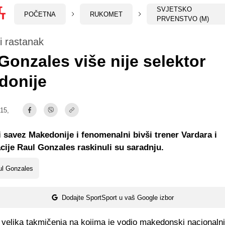
SVJETSKO
POČETNA
RUKOMET
PRVENSTVO (M)
ki rastanak
Gonzales više nije selektor
donije
:15,
savez Makedonije i fenomenalni bivši trener Vardara i
cije Raul Gonzales raskinuli su saradnju.
ul Gonzales
Dodajte SportSport u vaš Google izbor
 velika takmičenja na kojima je vodio makedonski nacionalni 