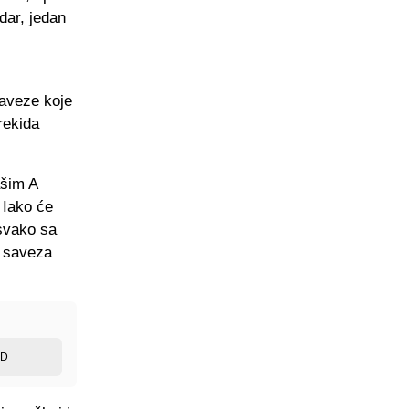
dar, jedan
baveze koje
prekida
ašim A
 Iako će
 svako sa
g saveza
ED