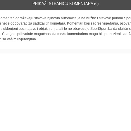
PRIKAŽI STRANICU KOMENTARA (0)
omentari odražavaju stavove njihovih autora/ica, a ne nužno i stavove portala Spor
i neće odgovarati za sadržaj tih kometara. Komentari koji sadrže vrijeđanja, psovan
iti uklonjeni bez najave i objašnjenja, ali to ne obavezuje SportSport.ba da obriše
la. Čitanjem prihvatate mogućnost da među komentarima mogu biti pronađeni sadrža
ti sa vašim uvjerenjima.