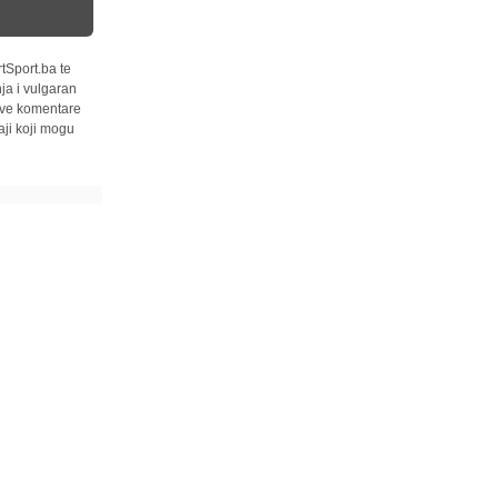
tSport.ba te
ja i vulgaran
 sve komentare
ji koji mogu