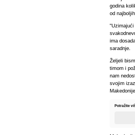
godina kol
od najbolji
"Uzimajući 
svakodnevn
ima dosadaš
saradnje.
Željeli bi
timom i po
nam nedost
svojim iza
Makedonije
Potražite v