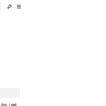
Otvori profil
Otvori meni
tim, i pet