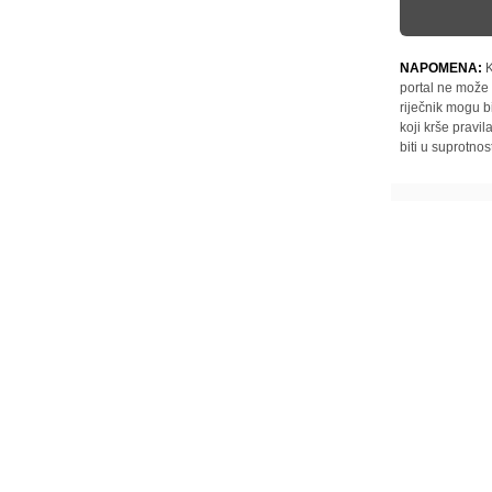
NAPOMENA:
K
portal ne može 
riječnik mogu b
koji krše pravi
biti u suprotnos