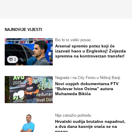
NAJNOVIJE VIJESTI
Bio bi to veliki posao
Arsenal spremio potez koji će
izazvati haos u Engleskoj! Zvijezda
spremna na kontroverzan transfer!
1
Nagrada i na City Festu u Niškoj Banji
Novi uspjeh dokumentarca FTV
“Bulevar Ivice Osima” autora
Muhameda Bikića
Nije zatražio poštedu
Hrvatski sudija brutalno napadnut,
a dva dana kasnije vraća se na
posao