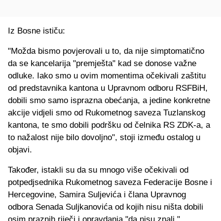
Iz Bosne ističu:
"Možda bismo povjerovali u to, da nije simptomatično
da se kancelarija "premješta" kad se donose važne
odluke. Iako smo u ovim momentima očekivali zaštitu
od predstavnika kantona u Upravnom odboru RSFBiH,
dobili smo samo isprazna obećanja, a jedine konkretne
akcije vidjeli smo od Rukometnog saveza Tuzlanskog
kantona, te smo dobili podršku od čelnika RS ZDK-a, a
to nažalost nije bilo dovoljno", stoji između ostalog u
objavi.
Također, istakli su da su mnogo više očekivali od
potpedjsednika Rukometnog saveza Federacije Bosne i
Hercegovine, Samira Suljevića i člana Upravnog
odbora Senada Suljkanovića od kojih nisu ništa dobili
osim praznih riječi i opravdanja "da nisu znali."