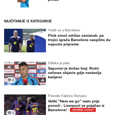
NAJČITANIJE IZ KATEGORIJE
Vratili se u Barcelonu
Flick sinoć održao sastanak, pa
trojici igrača Barcelone saopštio da
napuste pripreme
Odluka je pala
Sapunici je došao kraj: Rodri
večeras objavio gdje nastavlja
karijeru!
2
Potvrdio Fabrizio Romano
Veliki "Here we go" malo prije
ponoći - Liverpool se pojačao iz
·
Barcelone!
UDARNA VIJEST
2