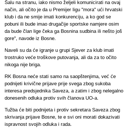
Šalu na stranu, iako nismo željeli komunicirati na ovaj
način, ali očito je da u Premijer ligu "mora" ući hrvatski
klub i da ne smije imati konkurenciju, a ko god se
pobuni ili bude imao drugačije sportske namjere osim
da bude član lige čeka ga Bosnina sudbina ili nešto još
gore", navode iz Bosne.
Naveli su da će igranje u grupi Sjever za klub imati
trostruko veće troškove putovanja, ali da za to očito
nikoga nije briga.
RK Bosna neće stati samo na saopštenjima, već će
podnijeti krivične prijave prije svega zbog sukoba
interesa predsjednika Saveza, a zatim i zbog nelegalno
donesenih odluka protiv svih članova UO-a.
Tužba će biti podnijeta i protiv sekretara Saveza zbog
skrivanja prijave Bosne, te e svi oni morati dokazivati
ispravnost svojih odluka i rada.