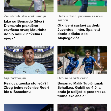
Želi stvoriti jaku konkurenciju
Derbi u okviru priprema za novu
sezonu
Iako su Bernardo Silva i
Otkriveni sastavi za derbi
Diomande praktično
Juventus - Inter, Spalletti
završena stvar, Mourinho
donio odluku oko
donio odluku: "Želim i
Alajbegovića
njega"
Nije zadovoljan
Ovo se ne viđa često
Realova greška stoljeća?!
Bosanac Malik Tubić junak
Zbog jedne rečenice Rodri
Schalkea: Gubili su 4:0, a
ide u Barcelonu
onda je uslijedio preokret za
fudbalske anale!