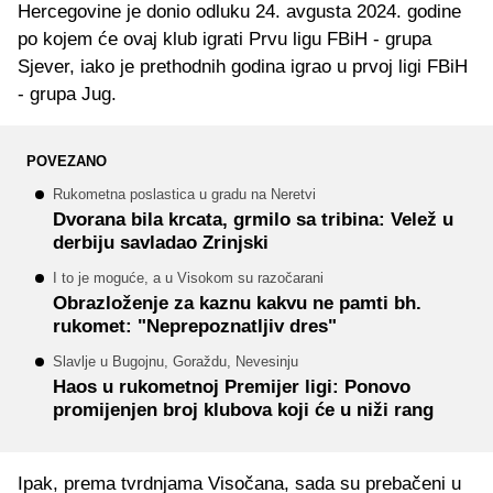
Hercegovine je donio odluku 24. avgusta 2024. godine
po kojem će ovaj klub igrati Prvu ligu FBiH - grupa
Sjever, iako je prethodnih godina igrao u prvoj ligi FBiH
- grupa Jug.
POVEZANO
Rukometna poslastica u gradu na Neretvi
Dvorana bila krcata, grmilo sa tribina: Velež u
derbiju savladao Zrinjski
I to je moguće, a u Visokom su razočarani
Obrazloženje za kaznu kakvu ne pamti bh.
rukomet: "Neprepoznatljiv dres"
Slavlje u Bugojnu, Goraždu, Nevesinju
Haos u rukometnoj Premijer ligi: Ponovo
promijenjen broj klubova koji će u niži rang
Ipak, prema tvrdnjama Visočana, sada su prebačeni u