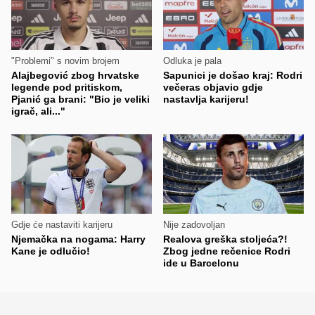
"Problemi" s novim brojem
Odluka je pala
Alajbegović zbog hrvatske
Sapunici je došao kraj: Rodri
legende pod pritiskom,
večeras objavio gdje
Pjanić ga brani: "Bio je veliki
nastavlja karijeru!
igrač, ali..."
Gdje će nastaviti karijeru
Nije zadovoljan
Njemačka na nogama: Harry
Realova greška stoljeća?!
Kane je odlučio!
Zbog jedne rečenice Rodri
ide u Barcelonu