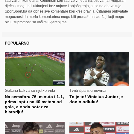
sadržaj tih kometara. Komentari koji sadrže vrijeđanja, psovanja i vulgaran
riječnik mogu biti uklonjeni bez najave i objašnjenja, ali to ne obavezuje
SportSport.ba da obriše sve komentare koji krše pravila. Čitanjem prihvatate
mogućnost da među komentarima mogu biti pronađeni sadržaji koji mogu
biti u suprotnosti sa vašim uvjerenjima.
POPULARNO
Golčina kakva se rijetko viđa
Tvrdi španski novinar
Na semaforu 76. minuta i 1:1,
To je to! Vinicius Junior je
prima loptu na 40 metara od
donio odluku!
gola, a onda potez za
historiju!