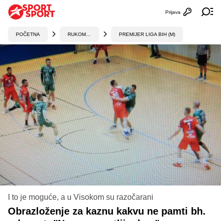
Prijava
Otvori profi
Ot
POČETNA
RUKOMET
PREMIJER LIGA BIH (M)
I to je moguće, a u Visokom su razočarani
Obrazloženje za kaznu kakvu ne pamti bh.