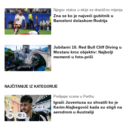
Njegov status u ekipi se drastično mijenja
Zna se ko je najveći gubitnik u
Barceloni dolaskom Rodrija
Jubilarni 10. Red Bull Cliff Diving u
Mostaru kroz objektiv: Najbolji
momenti u foto-priči
NAJČITANIJE IZ KATEGORIJE
Prelijepe scene u Perthu
Igrači Juventusa su shvatili ko je
Kerim Alajbegović kada su stigli na
aerodrom u Australiji
1