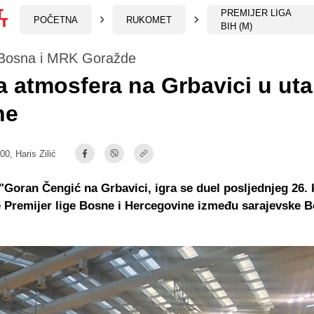
PREMIJER LIGA
POČETNA
RUKOMET
BIH (M)
Bosna i MRK Goražde
a atmosfera na Grbavici u ut
ne
:00,
Haris Zilić
"Goran Čengić na Grbavici, igra se duel posljednjeg 26. 
Premijer lige Bosne i Hercegovine između sarajevske B