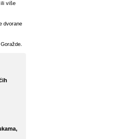
li više
ne dvorane
K Goražde.
ćih
rukama,