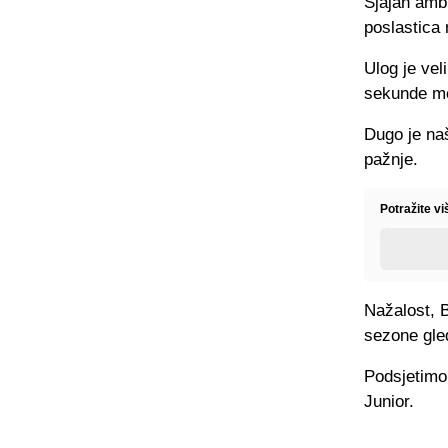
Sjajan ambi
poslastica 
Ulog je vel
sekunde m
Dugo je na
pažnje.
Potražite v
Nažalost, 
sezone gled
Podsjetimo,
Junior.