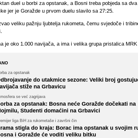
ktan duel u borbi za opstanak, a Bosni treba pobjeda sa dva i
ike jer je Goražde u prvom duelu slavilo sa 27:25.
zvao veliku pažnju ljubtelja rukometa, čemu svjedoče i tribi
.
a je oko 1.000 navijača, a ima i velika grupa pristalica MR
ANO
orba za opstanak
dbrojavanje do utakmice sezone: Veliki broj gostuju
avijača stiže na Grbavicu
tmosfera se već zagrijava
orba za opstanak: Bosna neće Goražde dočekati na
ojmilu, Studenti domaćini na Grbavici
emijer liga BiH za rukometaše i završni čin
rama stigla do kraja: Borac ima opstanak u svojim 
osna i Goražde će voditi veliku bitku