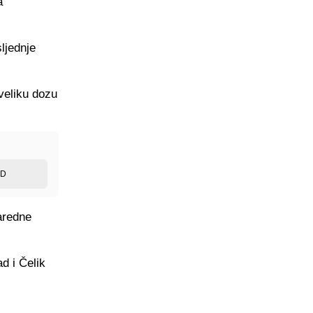
a
ljednje
veliku dozu
ED
aredne
ad i Čelik