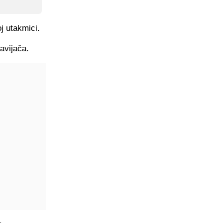
j utakmici.
avijača.