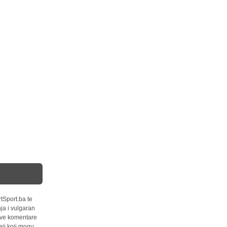
tSport.ba te
ja i vulgaran
 sve komentare
ji koji mogu