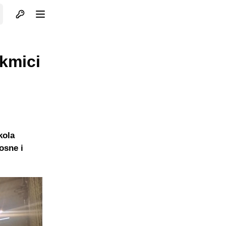
Otvori profil
Otvori meni
akmici
kola
osne i