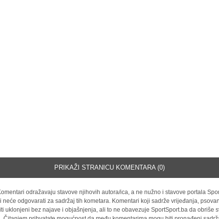
PRIKAŽI STRANICU KOMENTARA (0)
omentari odražavaju stavove njihovih autora/ica, a ne nužno i stavove portala Spor
i neće odgovarati za sadržaj tih kometara. Komentari koji sadrže vrijeđanja, psovan
iti uklonjeni bez najave i objašnjenja, ali to ne obavezuje SportSport.ba da obriše
la. Čitanjem prihvatate mogućnost da među komentarima mogu biti pronađeni sadrža