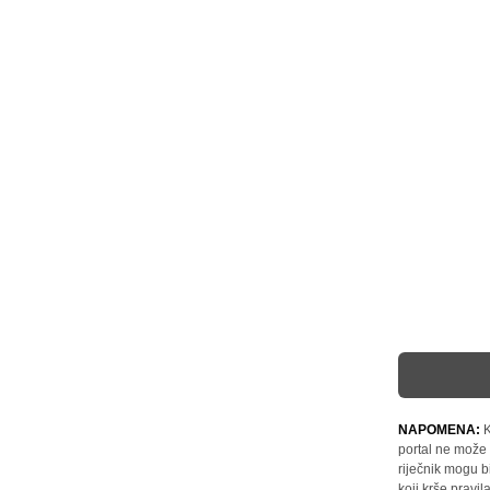
NAPOMENA:
K
portal ne može 
riječnik mogu b
koji krše pravi