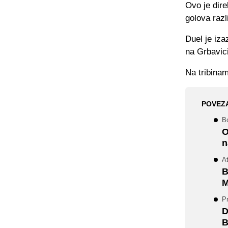
Ovo je dire
golova razl
Duel je iza
na Grbavici
Na tribinam
POVEZ
B
O
n
A
B
M
Pr
D
B