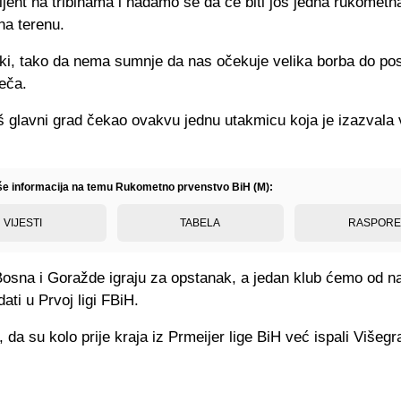
jent na tribinama i nadamo se da će biti još jedna rukometn
na terenu.
iki, tako da nema sumnje da nas očekuje velika borba do pos
eča.
š glavni grad čekao ovakvu jednu utakmicu koja je izazvala 
iše informacija na temu Rukometno prvenstvo BiH (M):
VIJESTI
TABELA
RASPOR
Bosna i Goražde igraju za opstanak, a jedan klub ćemo od n
ati u Prvoj ligi FBiH.
 da su kolo prije kraja iz Prmeijer lige BiH već ispali Višegr