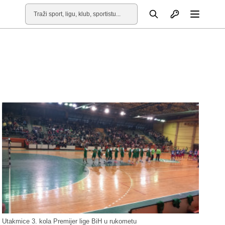
Otvori profil
Pretraga
Otvori
Utakmice 3. kola Premijer lige BiH u rukometu