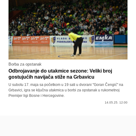
Borba za opstanak
Odbrojavanje do utakmice sezone: Veliki broj
gostujućih navijača stiže na Grbavicu
U subotu 17. maja sa početkom u 19 sati u dvorani "Goran Čengić" na
Grbavici, igra se ključna utakmica u borbi za opstanak u rukometnoj
Premijer ligi Bosne i Hercegovine.
14.05.25. 12:00