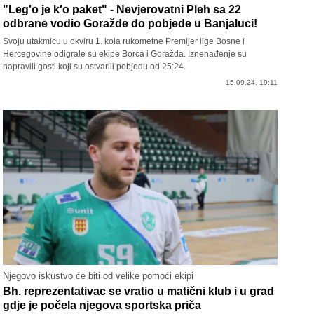
"Leg'o je k'o paket" - Nevjerovatni Pleh sa 22
odbrane vodio Goražde do pobjede u Banjaluci!
Svoju utakmicu u okviru 1. kola rukometne Premijer lige Bosne i
Hercegovine odigrale su ekipe Borca i Goražda. Iznenađenje su
napravili gosti koji su ostvarili pobjedu od 25:24.
15.09.24. 19:11
Njegovo iskustvo će biti od velike pomoći ekipi
Bh. reprezentativac se vratio u matični klub i u grad
gdje je počela njegova sportska priča