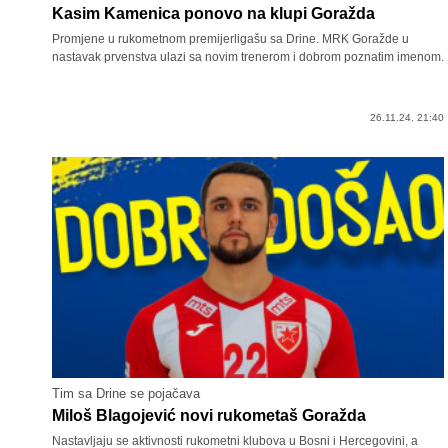
Kasim Kamenica ponovo na klupi Goražda
Promjene u rukometnom premijerligašu sa Drine. MRK Goražde u
nastavak prvenstva ulazi sa novim trenerom i dobrom poznatim imenom.
26.11.24. 21:40
Tim sa Drine se pojačava
Miloš Blagojević novi rukometaš Goražda
Nastavljaju se aktivnosti rukometni klubova u Bosni i Hercegovini, a