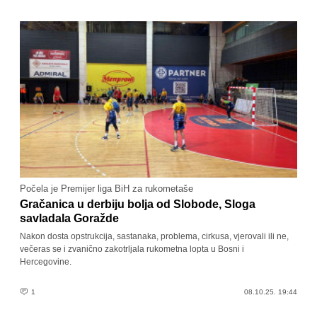
Počela je Premijer liga BiH za rukometaše
Gračanica u derbiju bolja od Slobode, Sloga
savladala Goražde
Nakon dosta opstrukcija, sastanaka, problema, cirkusa, vjerovali ili ne,
večeras se i zvanično zakotrljala rukometna lopta u Bosni i
Hercegovine.
1
08.10.25. 19:44