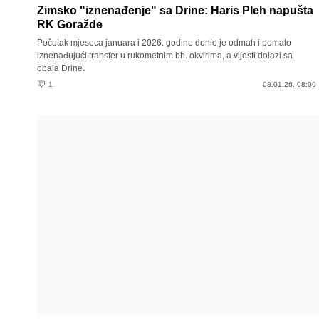
Zimsko "iznenađenje" sa Drine: Haris Pleh napušta
RK Goražde
Početak mjeseca januara i 2026. godine donio je odmah i pomalo
iznenađujući transfer u rukometnim bh. okvirima, a vijesti dolazi sa
obala Drine.
1
08.01.26. 08:00