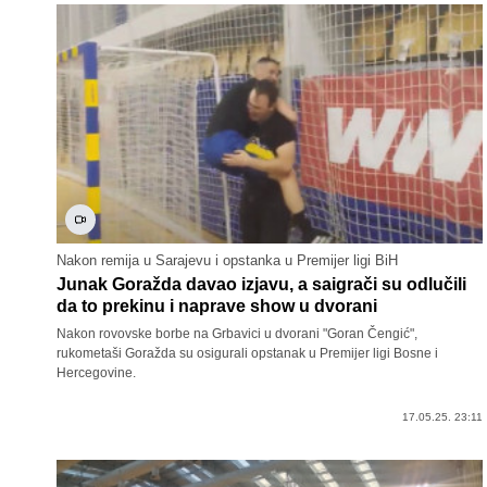
Nakon remija u Sarajevu i opstanka u Premijer ligi BiH
Junak Goražda davao izjavu, a saigrači su odlučili
da to prekinu i naprave show u dvorani
Nakon rovovske borbe na Grbavici u dvorani "Goran Čengić",
rukometaši Goražda su osigurali opstanak u Premijer ligi Bosne i
Hercegovine.
17.05.25. 23:11