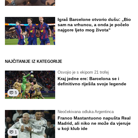
Igrač Barcelone otvorio dušu: „Bio
sam na vrhuncu, a onda je počelo
najgore ljeto mog života“
NAJČITANIJE IZ KATEGORIJE
Osvojio je s ekipom 21 trofej
Kraj jedne ere: Barcelona se i
definitivno riješila svoje legende
5
Neočekivana odluka Argentinca
Franco Mastantuono napušta Real
Madrid, ali niko ne može da vjeruje
u koji klub ide
1