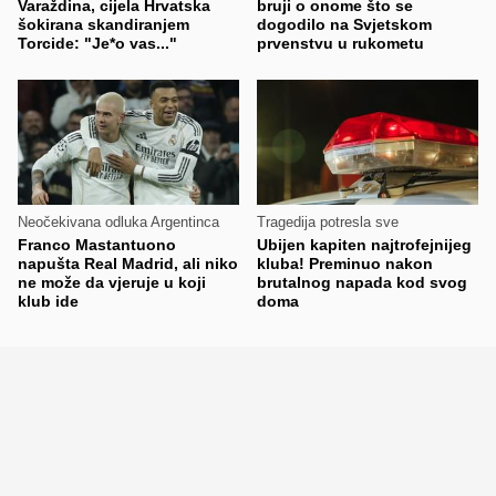
Varaždina, cijela Hrvatska
bruji o onome što se
šokirana skandiranjem
dogodilo na Svjetskom
Torcide: "Je*o vas..."
prvenstvu u rukometu
Neočekivana odluka Argentinca
Tragedija potresla sve
Franco Mastantuono
Ubijen kapiten najtrofejnijeg
napušta Real Madrid, ali niko
kluba! Preminuo nakon
ne može da vjeruje u koji
brutalnog napada kod svog
klub ide
doma