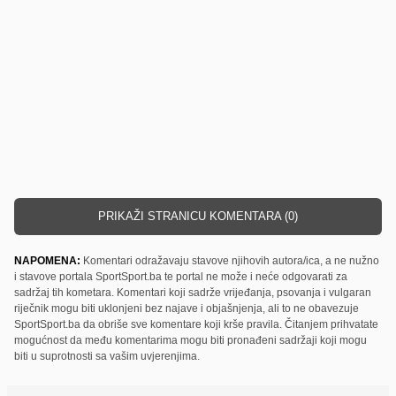
PRIKAŽI STRANICU KOMENTARA (0)
NAPOMENA:
Komentari odražavaju stavove njihovih autora/ica, a ne nužno
i stavove portala SportSport.ba te portal ne može i neće odgovarati za
sadržaj tih kometara. Komentari koji sadrže vrijeđanja, psovanja i vulgaran
riječnik mogu biti uklonjeni bez najave i objašnjenja, ali to ne obavezuje
SportSport.ba da obriše sve komentare koji krše pravila. Čitanjem prihvatate
mogućnost da među komentarima mogu biti pronađeni sadržaji koji mogu
biti u suprotnosti sa vašim uvjerenjima.