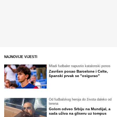
NAJNOVIJE VIJESTI
Mladi fudbaler napustio katalonski ponos
Završen posao Barcelone i Celte,
španski prvak se "osigurao"
Od fudbalskog heroja do života daleko od
terena
Golom odveo Srbiju na Mundijal, a
sada uživa na gliseru uz tompus