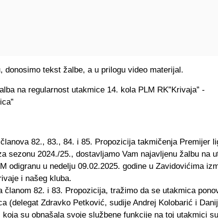
 donosimo tekst žalbe, a u prilogu video materijal.
alba na regularnost utakmice 14. kola PLM RK”Krivaja” -
ica”
lanova 82., 83., 84. i 85. Propozicija takmičenja Premijer l
a sezonu 2024./25., dostavljamo Vam najavljenu žalbu na 
LM odigranu u nedelju 09.02.2025. godine u Zavidovićima iz
ivaje i našeg kluba.
 članom 82. i 83. Propozicija, tražimo da se utakmica ponov
ca (delegat Zdravko Petković, sudije Andrej Kolobarić i Danij
 koja su obnašala svoje službene funkcije na toj utakmici s