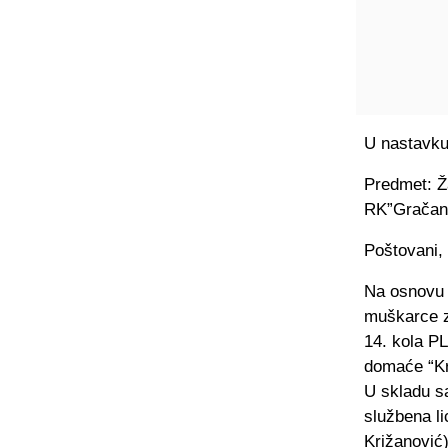
U nastavku,
Predmet: Ž
RK”Gračan
Poštovani,
Na osnovu č
muškarce z
14. kola P
domaće “Kr
U skladu sa
službena li
Križanović)