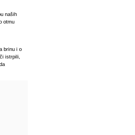
bu naših
to otmu
a brinu i o
 istrpili,
 da