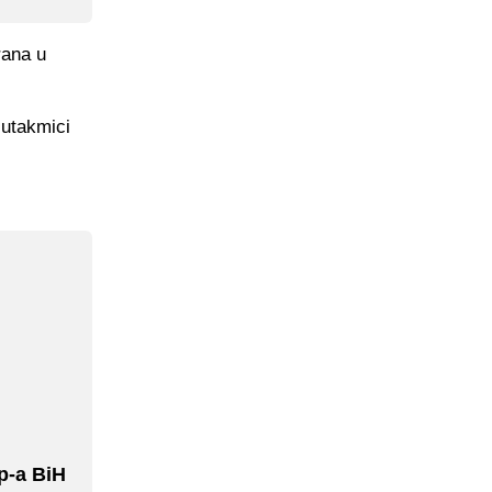
rana u
 utakmici
p-a BiH