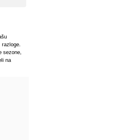
ašu
i razloge.
e sezone,
li na