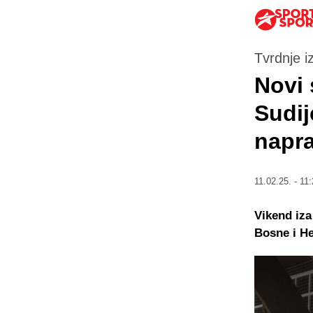
Tvrdnje i
Novi 
Sudij
napra
11.02.25. - 11:
Vikend iza
Bosne i H