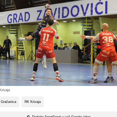
rivaja
 Gračanica
RK Krivaja
Dodajte SportSport u vaš Google izbor