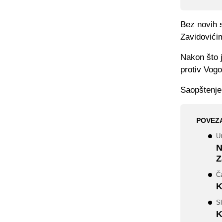
Bez novih 
Zavidovići
Nakon što 
protiv Vogo
Saopštenje
POVEZ
U
N
Z
Č
K
S
K