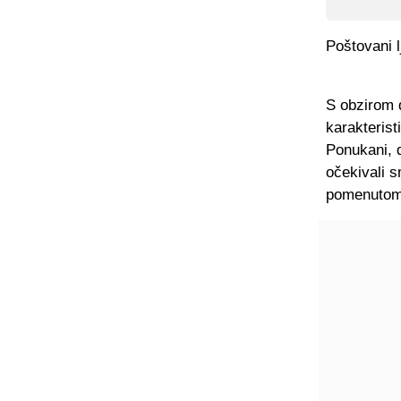
Poštovani l
S obzirom d
karakterist
Ponukani, 
očekivali s
pomenutom