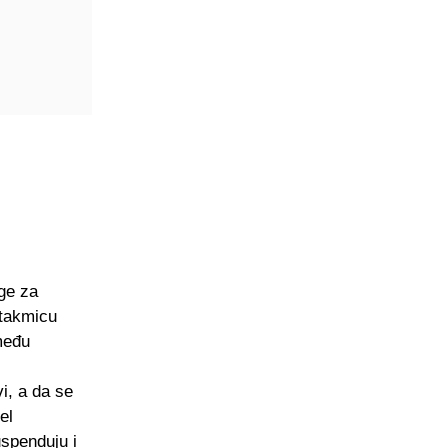
ige za
utakmicu
među
i, a da se
el
uspenduju i