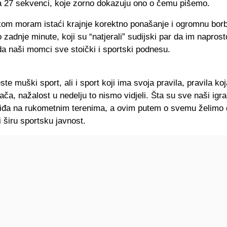
sa 27 sekvenci, koje zorno dokazuju ono o čemu pišemo.
kom moram istaći krajnje korektno ponašanje i ogromnu bor
adnje minute, koji su “natjerali” sudijski par da im napros
a naši momci sve stoički i sportski podnesu.
te muški sport, ali i sport koji ima svoja pravila, pravila koj
ača, nažalost u nedelju to nismo vidjeli. Šta su sve naši igrači
 viđa na rukometnim terenima, a ovim putem o svemu želimo
 širu sportsku javnost.