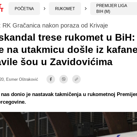
PREMIJER LIGA
POČETNA
RUKOMET
BIH (M)
z RK Gračanica nakon poraza od Krivaje
skandal trese rukomet u BiH:
e na utakmicu došle iz kafane,
vile šou u Zavidovićima
20,
Esmer Oštraković
 nas donio je nastavak takmičenja u rukometnoj Premijer 
ercegovine.