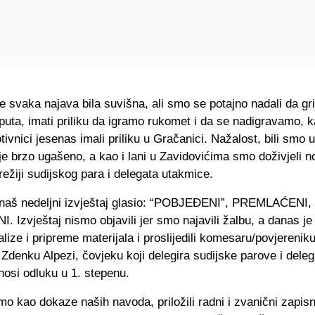
e svaka najava bila suvišna, ali smo se potajno nadali da gri
uta, imati priliku da igramo rukomet i da se nadigravamo, 
otivnici jesenas imali priliku u Gračanici. Nažalost, bili smo u
e brzo ugašeno, a kao i lani u Zavidovićima smo doživjeli n
ežiji sudijskog para i delegata utakmice.
 naš nedeljni izvještaj glasio: “POBJEĐENI”, PREMLAĆENI,
Izvještaj nismo objavili jer smo najavili žalbu, a danas j
alize i pripreme materijala i proslijedili komesaru/povjerenik
Zdenku Alpezi, čovjeku koji delegira sudijske parove i delega
nosi odluku u 1. stepenu.
o kao dokaze naših navoda, priložili radni i zvanični zapisn