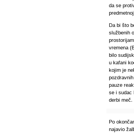
da se proti
predmetnoj
Da bi što 
službenih o
prostorijam
vremena (Bu
bilo sudijs
u kafani ko
kojim je ne
pozdravnih 
pauze reakt
se i sudac 
derbi meč.
Po okončan
najavio žal