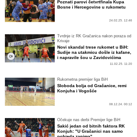
Poznati parovi četvrtfinala Kupa
Bosne i Hercegovine u rukometu
24.02.25. 12:46
Tvrdnje iz RK Gračanica nakon poraza od
Krivaje
Novi skandal trese rukomet u BiH:
Sudije na utakmicu došle iz kafane,
i napravile šou u Zavidovićima
11.02.25. 11:20
Rukometna premijer liga BiH
Sloboda bolja od Gračanice, remi
Konjuha i Vogošće
08.12.24. 00:12
Očekuje nas derbi Premijer lige BiH
Sakić jedan od bitnih faktora RK
Konjuh: "U Gračanici nas samo
pobjeda zanima"