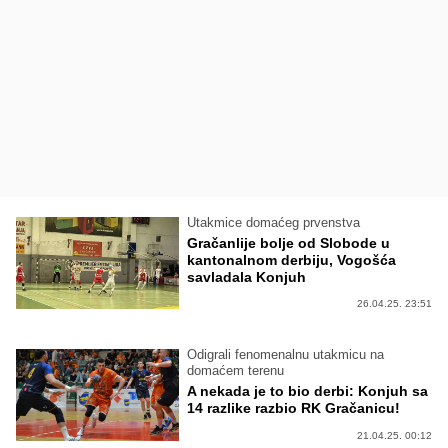
Utakmice domaćeg prvenstva
Gračanlije bolje od Slobode u
kantonalnom derbiju, Vogošća
savladala Konjuh
26.04.25. 23:51
Odigrali fenomenalnu utakmicu na
domaćem terenu
A nekada je to bio derbi: Konjuh sa
14 razlike razbio RK Gračanicu!
21.04.25. 00:12