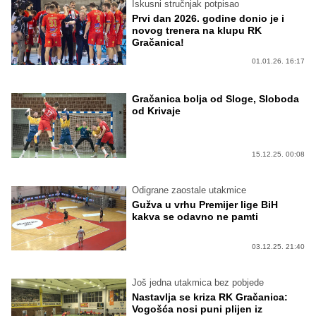
Iskusni stručnjak potpisao
Prvi dan 2026. godine donio je i
novog trenera na klupu RK
Gračanica!
01.01.26. 16:17
Gračanica bolja od Sloge, Sloboda
od Krivaje
15.12.25. 00:08
Odigrane zaostale utakmice
Gužva u vrhu Premijer lige BiH
kakva se odavno ne pamti
03.12.25. 21:40
Još jedna utakmica bez pobjede
Nastavlja se kriza RK Gračanica:
Vogošća nosi puni plijen iz