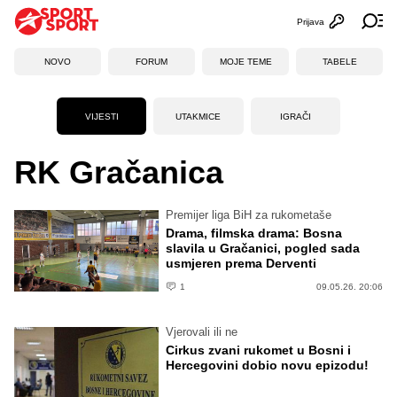
Prijava
Otvori profi
Ot
NOVO
FORUM
MOJE TEME
TABELE
VIJESTI
UTAKMICE
IGRAČI
RK Gračanica
Premijer liga BiH za rukometaše
Drama, filmska drama: Bosna
slavila u Gračanici, pogled sada
usmjeren prema Derventi
1
09.05.26. 20:06
Vjerovali ili ne
Cirkus zvani rukomet u Bosni i
Hercegovini dobio novu epizodu!