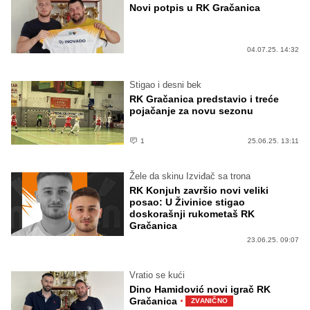
Novi potpis u RK Gračanica
04.07.25. 14:32
Stigao i desni bek
RK Gračanica predstavio i treće
pojačanje za novu sezonu
1
25.06.25. 13:11
Žele da skinu Izviđač sa trona
RK Konjuh završio novi veliki
posao: U Živinice stigao
doskorašnji rukometaš RK
Gračanica
23.06.25. 09:07
Vratio se kući
Dino Hamidović novi igrač RK
·
Gračanica
ZVANIČNO