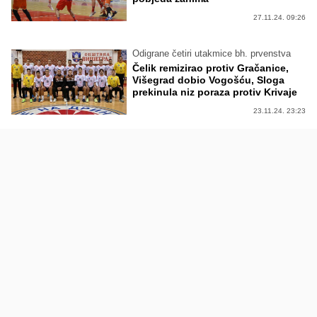
27.11.24. 09:26
Odigrane četiri utakmice bh. prvenstva
Čelik remizirao protiv Gračanice,
Višegrad dobio Vogošću, Sloga
prekinula niz poraza protiv Krivaje
23.11.24. 23:23