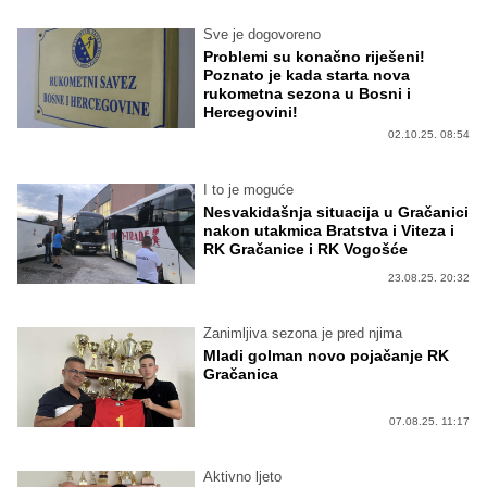
Sve je dogovoreno
Problemi su konačno riješeni!
Poznato je kada starta nova
rukometna sezona u Bosni i
Hercegovini!
02.10.25. 08:54
I to je moguće
Nesvakidašnja situacija u Gračanici
nakon utakmica Bratstva i Viteza i
RK Gračanice i RK Vogošće
23.08.25. 20:32
Zanimljiva sezona je pred njima
Mladi golman novo pojačanje RK
Gračanica
07.08.25. 11:17
Aktivno ljeto