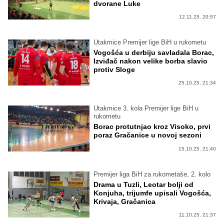
dvorane Luke
12.11.25. 20:57
Utakmice Premijer lige BiH u rukometu
Vogošća u derbiju savladala Borac,
Izviđač nakon velike borba slavio
protiv Sloge
25.10.25. 21:34
Utakmice 3. kola Premijer lige BiH u
rukometu
Borac protutnjao kroz Visoko, prvi
poraz Gračanice u novoj sezoni
15.10.25. 21:40
Premijer liga BiH za rukometaše, 2. kolo
Drama u Tuzli, Leotar bolji od
Konjuha, trijumfe upisali Vogošća,
Krivaja, Gračanica
11.10.25. 21:37