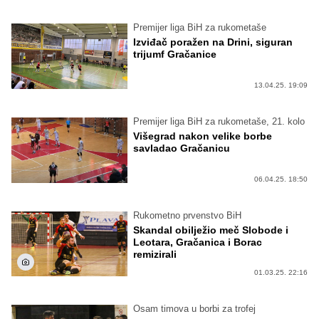
Premijer liga BiH za rukometaše
Izviđač poražen na Drini, siguran
trijumf Gračanice
13.04.25. 19:09
Premijer liga BiH za rukometaše, 21. kolo
Višegrad nakon velike borbe
savladao Gračanicu
06.04.25. 18:50
Rukometno prvenstvo BiH
Skandal obilježio meč Slobode i
Leotara, Gračanica i Borac
remizirali
01.03.25. 22:16
Osam timova u borbi za trofej