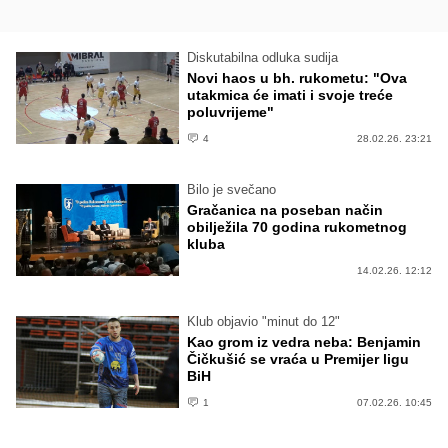
Diskutabilna odluka sudija
Novi haos u bh. rukometu: "Ova
utakmica će imati i svoje treće
poluvrijeme"
4
28.02.26. 23:21
Bilo je svečano
Gračanica na poseban način
obilježila 70 godina rukometnog
kluba
14.02.26. 12:12
Klub objavio "minut do 12"
Kao grom iz vedra neba: Benjamin
Čičkušić se vraća u Premijer ligu
BiH
1
07.02.26. 10:45