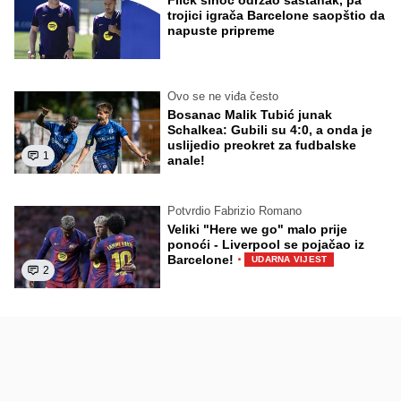
trojici igrača Barcelone saopštio da
napuste pripreme
Ovo se ne viđa često
Bosanac Malik Tubić junak
Schalkea: Gubili su 4:0, a onda je
uslijedio preokret za fudbalske
1
anale!
Potvrdio Fabrizio Romano
Veliki "Here we go" malo prije
ponoći - Liverpool se pojačao iz
·
Barcelone!
UDARNA VIJEST
2