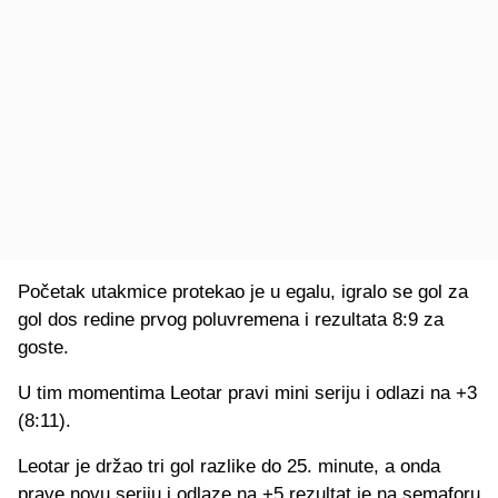
Početak utakmice protekao je u egalu, igralo se gol za
gol dos redine prvog poluvremena i rezultata 8:9 za
goste.
U tim momentima Leotar pravi mini seriju i odlazi na +3
(8:11).
Leotar je držao tri gol razlike do 25. minute, a onda
prave novu seriju i odlaze na +5 rezultat je na semaforu