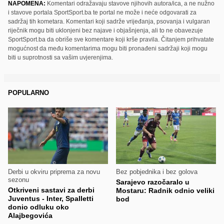
NAPOMENA:
Komentari odražavaju stavove njihovih autora/ica, a ne nužno
i stavove portala SportSport.ba te portal ne može i neće odgovarati za
sadržaj tih kometara. Komentari koji sadrže vrijeđanja, psovanja i vulgaran
riječnik mogu biti uklonjeni bez najave i objašnjenja, ali to ne obavezuje
SportSport.ba da obriše sve komentare koji krše pravila. Čitanjem prihvatate
mogućnost da među komentarima mogu biti pronađeni sadržaji koji mogu
biti u suprotnosti sa vašim uvjerenjima.
POPULARNO
Derbi u okviru priprema za novu
Bez pobjednika i bez golova
sezonu
Sarajevo razočaralo u
Otkriveni sastavi za derbi
Mostaru: Radnik odnio veliki
Juventus - Inter, Spalletti
bod
donio odluku oko
Alajbegovića