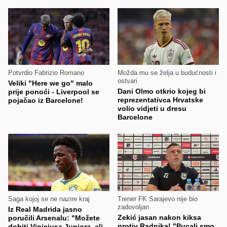
Potvrdio Fabrizio Romano
Možda mu se želja u budućnosti i
ostvari
Veliki "Here we go" malo
Dani Olmo otkrio kojeg bi
prije ponoći - Liverpool se
reprezentativca Hrvatske
pojačao iz Barcelone!
volio vidjeti u dresu
Barcelone
Saga kojoj se ne nazire kraj
Trener FK Sarajevo nije bio
zadovoljan
Iz Real Madrida jasno
Zekić jasan nakon kiksa
poručili Arsenalu: "Možete
protiv Radnika! "Pucali smo
dobiti Viniciusa Juniora, ali