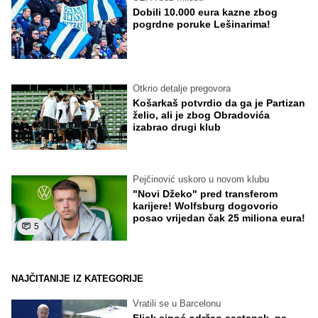
Dobili 10.000 eura kazne zbog
pogrdne poruke Lešinarima!
Otkrio detalje pregovora
Košarkaš potvrdio da ga je Partizan
želio, ali je zbog Obradovića
izabrao drugi klub
Pejčinović uskoro u novom klubu
"Novi Džeko" pred transferom
karijere! Wolfsburg dogovorio
posao vrijedan čak 25 miliona eura!
5
NAJČITANIJE IZ KATEGORIJE
Vratili se u Barcelonu
Flick sinoć održao sastanak, pa