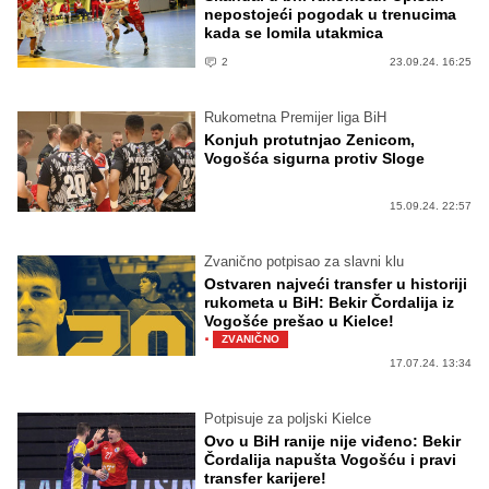
nepostojeći pogodak u trenucima
kada se lomila utakmica
2
23.09.24. 16:25
Rukometna Premijer liga BiH
Konjuh protutnjao Zenicom,
Vogošća sigurna protiv Sloge
15.09.24. 22:57
Zvanično potpisao za slavni klu
Ostvaren najveći transfer u historiji
rukometa u BiH: Bekir Čordalija iz
Vogošće prešao u Kielce!
·
ZVANIČNO
17.07.24. 13:34
Potpisuje za poljski Kielce
Ovo u BiH ranije nije viđeno: Bekir
Čordalija napušta Vogošću i pravi
transfer karijere!