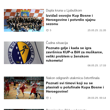
Dupla kruna u Ljubuškom
Izviđač osvojio Kup Bosne i
Hercegovine i potvrdio sjajnu
sezonu
5
25.05.25. 21:35
Čudna situacija
Poznato gdje i kada se igra
završnica KUP-a BiH za muškarce,
veliki problem u ženskom
rukometu!
08.05.25. 17:33
Nakon odigranih utakmica četvrtfinala
Poznati svi timovi koji su se
plasirali u polufinale Kupa Bosne i
Hercegovine!
1
28.03.25. 00:14