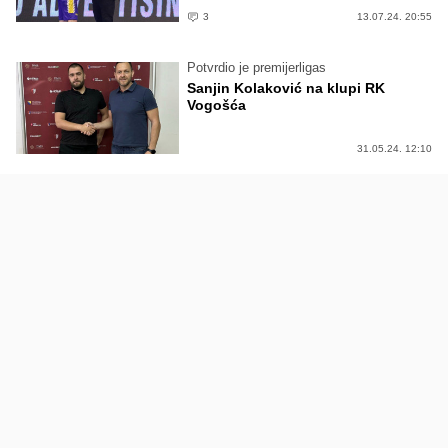
3
13.07.24. 20:55
Potvrdio je premijerligas
Sanjin Kolaković na klupi RK
Vogošća
31.05.24. 12:10