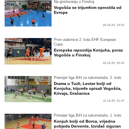
Na gostovanju u Finskoj
Vogošća se trijumfom oprostila od
Evrope
18.10.25. 14:32
Prve utakmice 2. kola EHF European
Cupa
Evropska rapsodija Konjuha, poraz
Vogošće u Finskoj
16.10.25. 20:32
Premijer liga BiH za rukometaše, 2. kolo
Drama u Tuzli, Leotar bolji od
Konjuha, trijumfe upisali Vogošća,
Krivaja, Gračanica
11.10.25. 21:37
Prmeijer liga BiH za rukometaše, 1. kolo
Konjuh bolji od Borca, vrijedna
pobjeda Dervente, Izviđač siguran