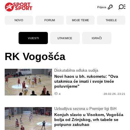
Prijava
Otvori profi
Ot
NOVO
FORUM
MOJE TEME
TABELE
VIJESTI
UTAKMICE
IGRAČI
RK Vogošća
Diskutabilna odluka sudija
Novi haos u bh. rukometu: "Ova
utakmica će imati i svoje treće
poluvrijeme"
4
28.02.26. 23:21
Uzbudljiva sezona u Premijer ligi BiH
Konjuh slavio u Visokom, Vogošća
bolja od Zrinjskog, vrh tabele se
potpuno zakuhao