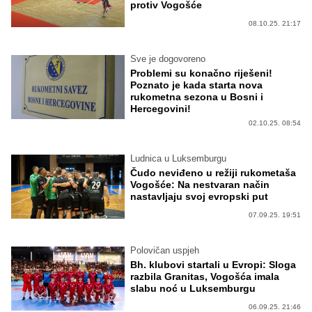
protiv Vogošće
08.10.25. 21:17
Sve je dogovoreno
Problemi su konačno riješeni!
Poznato je kada starta nova
rukometna sezona u Bosni i
Hercegovini!
02.10.25. 08:54
Ludnica u Luksemburgu
Čudo neviđeno u režiji rukometaša
Vogošće: Na nestvaran način
nastavljaju svoj evropski put
07.09.25. 19:51
Polovičan uspjeh
Bh. klubovi startali u Evropi: Sloga
razbila Granitas, Vogošća imala
slabu noć u Luksemburgu
06.09.25. 21:46