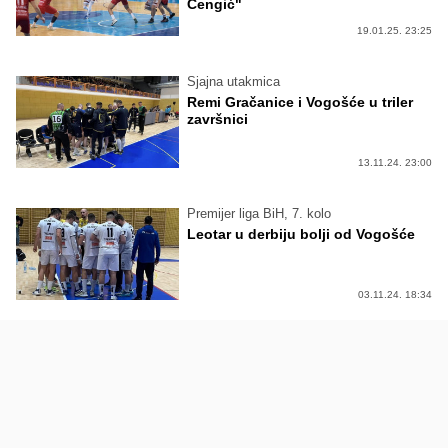
Čengić"
19.01.25. 23:25
Sjajna utakmica
Remi Gračanice i Vogošće u triler
završnici
13.11.24. 23:00
Premijer liga BiH, 7. kolo
Leotar u derbiju bolji od Vogošće
03.11.24. 18:34