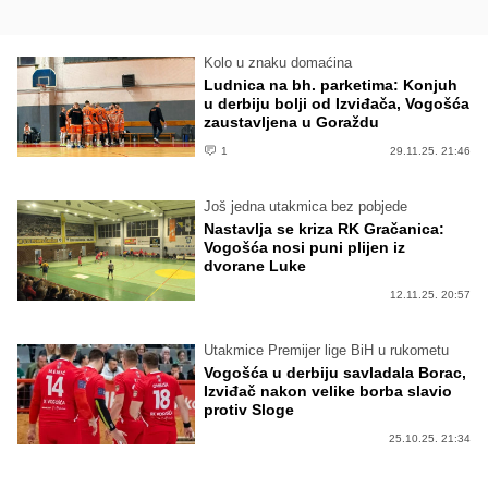
Kolo u znaku domaćina
Ludnica na bh. parketima: Konjuh
u derbiju bolji od Izviđača, Vogošća
zaustavljena u Goraždu
1
29.11.25. 21:46
Još jedna utakmica bez pobjede
Nastavlja se kriza RK Gračanica:
Vogošća nosi puni plijen iz
dvorane Luke
12.11.25. 20:57
Utakmice Premijer lige BiH u rukometu
Vogošća u derbiju savladala Borac,
Izviđač nakon velike borba slavio
protiv Sloge
25.10.25. 21:34