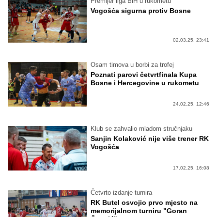
Premijer liga BiH u rukometu
Vogošća sigurna protiv Bosne
02.03.25. 23:41
Osam timova u borbi za trofej
Poznati parovi četvrtfinala Kupa
Bosne i Hercegovine u rukometu
24.02.25. 12:46
Klub se zahvalio mladom stručnjaku
Sanjin Kolaković nije više trener RK
Vogošća
17.02.25. 16:08
Četvrto izdanje turnira
RK Butel osvojio prvo mjesto na
memorijalnom turniru "Goran