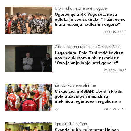
U bh. rukometu je sve moguće
Ogorčenje u RK Vogošća, nova
odluka je sve šokirala: "Tražit ćemo
hitnu reakciju nadležnih organa"
17.10.24. 21:32
Cirkus nakon utakmice u Zavidovićima
Legendarni Enid Tahirović šokiran
novim cirkusom u bh. rukometu:
"Ovo je vrijeđanje inteligencije"
01.10.24. 16:15
Za rubriku vjerovali ili ne
Cirkus zvani RSBiH: Utvrdili krađu
gola u Zavidovićima, ali su
utakmicu registrovali regularnom
2
30.09.24. 21:30
Igra gluhih telefona
Skandal u bh. rukometu: Upisan