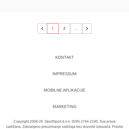
1
2
...
Previous
Next
KONTAKT
IMPRESSUM
MOBILNE APLIKACIJE
MARKETING
Copyright 2008-26. SportSport d.o.o. ISSN 2744-2195. Sva prava
zadržana. Zabranjeno preuzimanje sadržaja bez dozvole izdavača.
Pravila