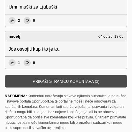
Umri muški za Ljubuški
2
0
micelj
04.05.25. 18:05
Jos osvojiti kup i to je to..
1
0
PRIKAŽI STRANICU KOMENTARA (3)
NAPOMENA:
Komentari odražavaju stavove njihovih autora/ica, a ne nužno
i stavove portala SportSport.ba te portal ne može i neće odgovarati za
sadržaj tih kometara. Komentari koji sadrže vrijeđanja, psovanja i vulgaran
riječnik mogu biti uklonjeni bez najave i objašnjenja, ali to ne obavezuje
SportSport.ba da obriše sve komentare koji krše pravila. Čitanjem prihvatate
mogućnost da među komentarima mogu biti pronađeni sadržaji koji mogu
biti u suprotnosti sa vašim uvjerenjima.