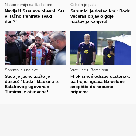
Nakon remija sa Radnikom
Odluka je pala
Navijači Sarajeva bijesni: Šta
Sapunici je došao kraj: Rodri
vi tačno trenirate svaki
večeras objavio gdje
dan?"
nastavlja karijeru!
Spremni su na sve
Vratili se u Barcelonu
Sada je jasno zašto je
Flick sinoć održao sastanak,
došao: "Luda" klauzula iz
pa trojici igrača Barcelone
Salahovog ugovora s
saopštio da napuste
Turcima je otkrivena!
pripreme