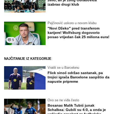
želio, ali je zbog Obradovića
izabrao drugi klub
Pejčinović uskoro u novom klubu
"Novi Džeko" pred transferom
karijere! Wolfsburg dogovorio
posao vrijedan čak 25 miliona eura!
5
NAJČITANIJE IZ KATEGORIJE
Vratili se u Barcelonu
Flick sinoć održao sastanak, pa
trojici igrača Barcelone saopštio da
napuste pripreme
Ovo se ne viđa često
Bosanac Malik Tubić junak
Schalkea: Gubili su 4:0, a onda je
uslijedio preokret za fudbalske