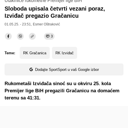
Utakmice rukometne Premijer lige BiH
Sloboda upisala četvrti vezani poraz,
Izviđač pregazio Gračanicu
01.05.25. - 23:51,
Esmer Oštraković
3
Teme:
RK Gračanica
RK Izviđač
Dodajte SportSport u vaš Google izbor
Rukometaši Izviđača sinoć su u okviru 25. kola
Premijer lige BiH pregazili Gračanicu na domaćem
terenu sa 41:31.