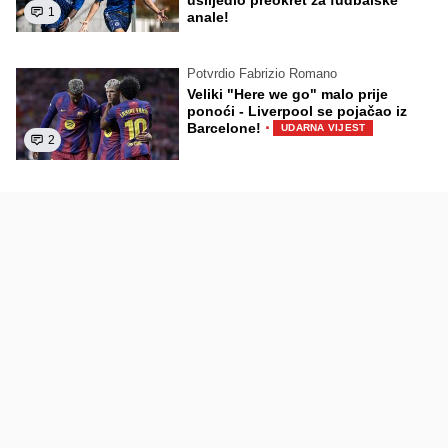
1
anale!
Potvrdio Fabrizio Romano
Veliki "Here we go" malo prije
ponoći - Liverpool se pojačao iz
·
Barcelone!
UDARNA VIJEST
2