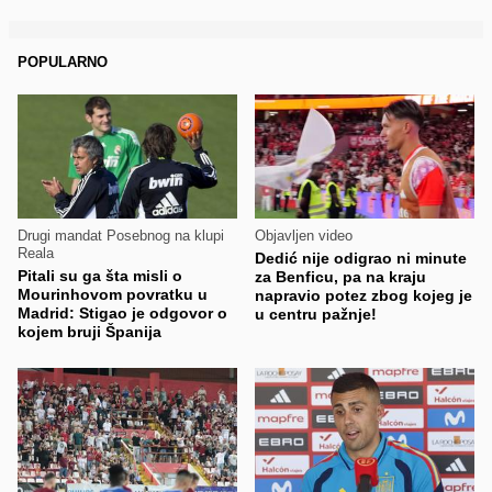
POPULARNO
Drugi mandat Posebnog na klupi
Objavljen video
Reala
Dedić nije odigrao ni minute
Pitali su ga šta misli o
za Benficu, pa na kraju
Mourinhovom povratku u
napravio potez zbog kojeg je
Madrid: Stigao je odgovor o
u centru pažnje!
kojem bruji Španija