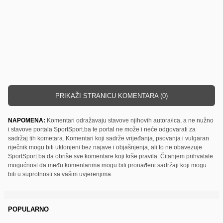
PRIKAŽI STRANICU KOMENTARA (0)
NAPOMENA:
Komentari odražavaju stavove njihovih autora/ica, a ne nužno
i stavove portala SportSport.ba te portal ne može i neće odgovarati za
sadržaj tih kometara. Komentari koji sadrže vrijeđanja, psovanja i vulgaran
riječnik mogu biti uklonjeni bez najave i objašnjenja, ali to ne obavezuje
SportSport.ba da obriše sve komentare koji krše pravila. Čitanjem prihvatate
mogućnost da među komentarima mogu biti pronađeni sadržaji koji mogu
biti u suprotnosti sa vašim uvjerenjima.
POPULARNO