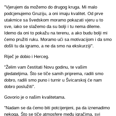
"Vjerujem da možemo do drugog kruga. Mi malo
podcjenujemo Gruziju, a oni imaju kvalitet. Od prve
utakmice sa švedskom moramo pokazati vjeru u to
sve, iako se slažemo da su bolji i tu nema dileme.
Idemo da oni to pokažu na terenu, a ako budu bolji mi
ćemo pružiti ruku. Moramo ući sa motivacijom i da smo
došli tu da igramo, a ne da smo na ekskurziji".
Riječ je dobio i Herceg.
"Želim vam čestitati Novu godinu, te vašim
gledateljima. Što se tiče samih priprema, radili smo
dobro, radili smo puno i turnir u Švicarskoj će nam
dobro poslužiti".
Govorio je o našim kvalitetama.
"Nadam se da ćemo biti potcijenjeni, pa da iznenadimo
nekoga. Što se tiče atmosfere među igračima, svi