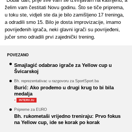
"Dobar dan, prije sve vam se izvinjavam na kašnjenu, a
želim vam čestitati Novu godinu. Što se tiče priprema,
u toku ste, vidjeli ste da je bilo zamišljeno 17 treninga,
a odradili smo 15. Bilo je dosta improvizacije, imamo
povrijeđenih igrača, neki glavni igrači su povrijeđeni,
jučer smo odradili prvi zajednički trening.
POVEZANO
Smajlagić odabrao igrače za Yellow cup u
Švicarskoj
Bh. reprezentativac u razgovoru za SportSport.ba
Burić: Ako prođemo u drugi krug to bi bila
medalja
·
INTERVJU
Pripreme za EURO
Bh. rukometaši vrijedno treniraju: Prvo fokus
na Yellow cup, ide se korak po korak