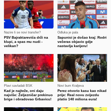
Nazire li se novi transfer?
Odluka je pala
PSV Bajraktarevića drži na
Sapunici je došao kraj: Rodri
klupi, a spas mu nudi -
večeras objavio gdje
velikan?
nastavlja karijeru!
Plavi savladali BSK
Novi bum Kraljeva
Kad je najteže, oni daju
Perez otvorio kasu kao nikad
najviše: Željezničar prekinuo
prije: Real novu zvijezdu
brige i obradovao Grbavicu!
platio 140 miliona eura!