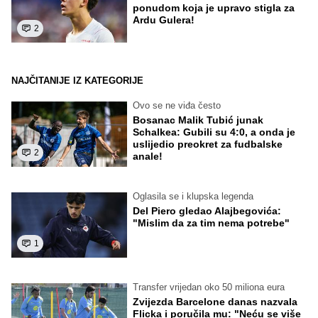
ponudom koja je upravo stigla za
Ardu Gulera!
2
NAJČITANIJE IZ KATEGORIJE
Ovo se ne viđa često
Bosanac Malik Tubić junak
Schalkea: Gubili su 4:0, a onda je
uslijedio preokret za fudbalske
2
anale!
Oglasila se i klupska legenda
Del Piero gledao Alajbegovića:
"Mislim da za tim nema potrebe"
1
Transfer vrijedan oko 50 miliona eura
Zvijezda Barcelone danas nazvala
Flicka i poručila mu: "Neću se više