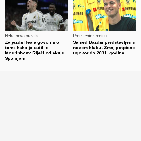
Neka nova pravila
Promijenio sredinu
Zvijezda Reala govorila o
Samed Baždar predstavljen u
tome kako je raditi s
novom klubu: Zmaj potpisao
Mourinhom: Riječi odjekuju
ugovor do 2031. godine
Španijom