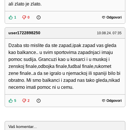
ali zlato je zlato.
1
0
Odgovori
user1722898250
10.08.24. 07:35
Dzaba sto mislite da ste zapad,ipak zapad vas gleda
kao balkance.. u svim sportovima zapadnjaci imaju
pomoc sudija. Grancuzi kao u kosarci i u muskoj i
zenskoj finale,odbojka finale,fudbal finale,rukomet
zene finale..a da se igralo u njemackoj ili spaniji bilo bi
obratno. Mi smo balkanci i zapad nas tako gleda,nikad
necemo imati pomoc ni u cemu.
5
2
Odgovori
Komentar