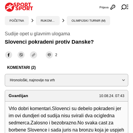
Prijava
Otvori profi
Ot
POČETNA
RUKOMET
OLIMPIJSKI TURNIR (M)
Sudije opet u glavnim ulogama
Slovenci pokradeni protiv Danske?
2
KOMENTARI (2)
Sortiraj
Gvardijan
10.08.24. 07:43
Vrlo dobri komentari.Slovenci su debelo pokradeni jer
im ovi dundjeri od sudija nisu svirali dva ocigledna
sedmerca.Zalosno i bezobrazno.No svaka cast za
borbene Slovence i sada juris na bronzu koja je uspjeh