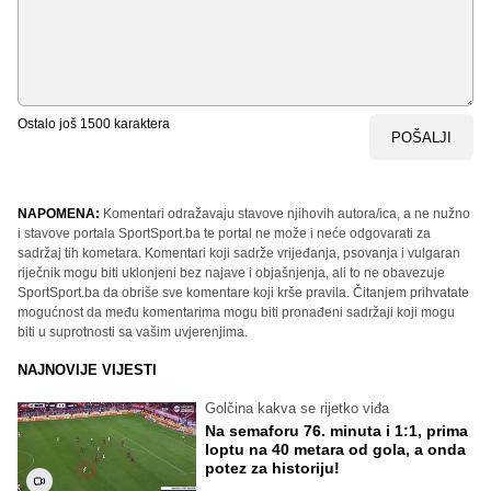
Ostalo još
1500
karaktera
POŠALJI
NAPOMENA:
Komentari odražavaju stavove njihovih autora/ica, a ne nužno
i stavove portala SportSport.ba te portal ne može i neće odgovarati za
sadržaj tih kometara. Komentari koji sadrže vrijeđanja, psovanja i vulgaran
riječnik mogu biti uklonjeni bez najave i objašnjenja, ali to ne obavezuje
SportSport.ba da obriše sve komentare koji krše pravila. Čitanjem prihvatate
mogućnost da među komentarima mogu biti pronađeni sadržaji koji mogu
biti u suprotnosti sa vašim uvjerenjima.
NAJNOVIJE VIJESTI
Golčina kakva se rijetko viđa
Na semaforu 76. minuta i 1:1, prima
loptu na 40 metara od gola, a onda
potez za historiju!