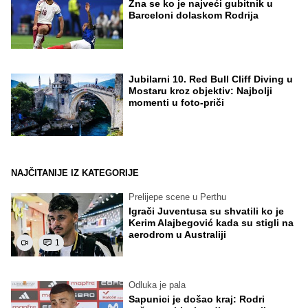
Zna se ko je najveći gubitnik u
Barceloni dolaskom Rodrija
Jubilarni 10. Red Bull Cliff Diving u
Mostaru kroz objektiv: Najbolji
momenti u foto-priči
NAJČITANIJE IZ KATEGORIJE
Prelijepe scene u Perthu
Igrači Juventusa su shvatili ko je
Kerim Alajbegović kada su stigli na
aerodrom u Australiji
1
Odluka je pala
Sapunici je došao kraj: Rodri