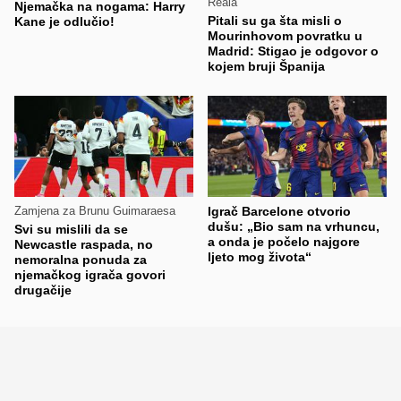
Reala
Njemačka na nogama: Harry
Pitali su ga šta misli o
Kane je odlučio!
Mourinhovom povratku u
Madrid: Stigao je odgovor o
kojem bruji Španija
Zamjena za Brunu Guimaraesa
Igrač Barcelone otvorio
dušu: „Bio sam na vrhuncu,
Svi su mislili da se
a onda je počelo najgore
Newcastle raspada, no
ljeto mog života“
nemoralna ponuda za
njemačkog igrača govori
drugačije