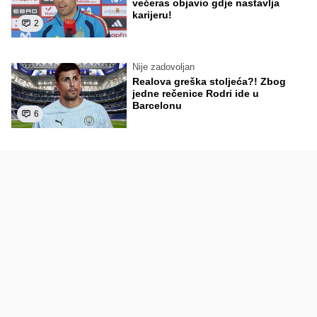
večeras objavio gdje nastavlja
karijeru!
2
Nije zadovoljan
Realova greška stoljeća?! Zbog
jedne rečenice Rodri ide u
Barcelonu
6