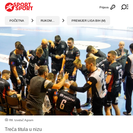
Prijava
Otvori profi
Ot
POČETNA
RUKOMET
PREMIJER LIGA BIH (M)
RK Izviđač Agram
Treća titula u nizu