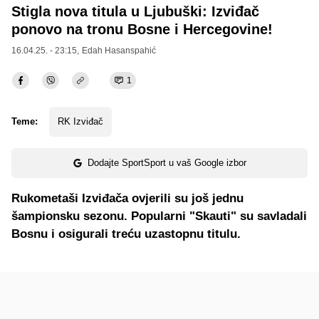
Stigla nova titula u Ljubuški: Izviđač
ponovo na tronu Bosne i Hercegovine!
16.04.25. - 23:15,
Edah Hasanspahić
1
Teme:
RK Izviđač
Dodajte SportSport u vaš Google izbor
Rukometaši Izviđača ovjerili su još jednu
šampionsku sezonu. Popularni "Skauti" su savladali
Bosnu i osigurali treću uzastopnu titulu.