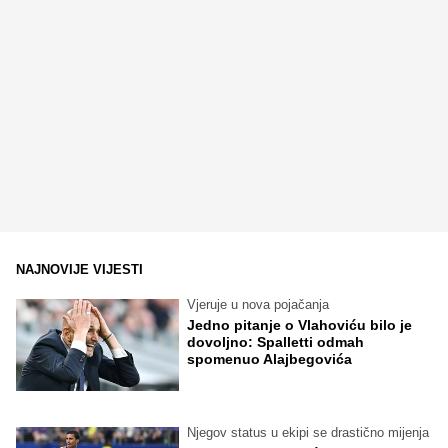
NAJNOVIJE VIJESTI
Vjeruje u nova pojačanja
Jedno pitanje o Vlahoviću bilo je
dovoljno: Spalletti odmah
spomenuo Alajbegovića
Njegov status u ekipi se drastično mijenja