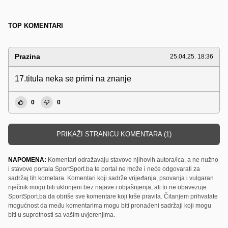
TOP KOMENTARI
Prazina
25.04.25. 18:36
17.titula neka se primi na znanje
0
0
PRIKAŽI STRANICU KOMENTARA (1)
NAPOMENA:
Komentari odražavaju stavove njihovih autora/ica, a ne nužno
i stavove portala SportSport.ba te portal ne može i neće odgovarati za
sadržaj tih kometara. Komentari koji sadrže vrijeđanja, psovanja i vulgaran
riječnik mogu biti uklonjeni bez najave i objašnjenja, ali to ne obavezuje
SportSport.ba da obriše sve komentare koji krše pravila. Čitanjem prihvatate
mogućnost da među komentarima mogu biti pronađeni sadržaji koji mogu
biti u suprotnosti sa vašim uvjerenjima.