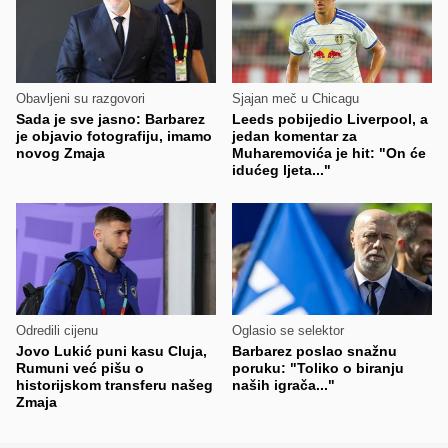
Obavljeni su razgovori
Sjajan meč u Chicagu
Sada je sve jasno: Barbarez
Leeds pobijedio Liverpool, a
je objavio fotografiju, imamo
jedan komentar za
novog Zmaja
Muharemovića je hit: "On će
idućeg ljeta..."
Odredili cijenu
Oglasio se selektor
Jovo Lukić puni kasu Cluja,
Barbarez poslao snažnu
Rumuni već pišu o
poruku: "Toliko o biranju
historijskom transferu našeg
naših igrača..."
Zmaja