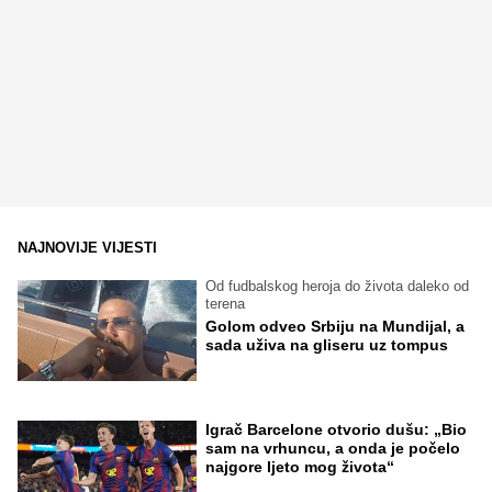
NAJNOVIJE VIJESTI
Od fudbalskog heroja do života daleko od
terena
Golom odveo Srbiju na Mundijal, a
sada uživa na gliseru uz tompus
Igrač Barcelone otvorio dušu: „Bio
sam na vrhuncu, a onda je počelo
najgore ljeto mog života“