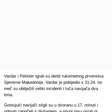
Vardar i Pelister igrali su derbi rukometnog prvenstva
Sjeverne Makedonije. Vardar je pobijedio s 31:24, no
meč su obilježili veliki incidenti i tuča navijača dva
tima.
Gostujući navijači stigli su u dvoranu u 17. minuti i
odmah započeli s divljanjem, a imuni nisu ostali ni