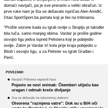
domaći navijači, pa je sve preraslo u veliki obračun. Iz
prve ruke nam je šta se dešavalo ispričao Alen Amiđić,
čitao SportSport.ba portala koji je bio na tribinama.
"Prošle sezone kada su igrali ovdje u Skoplju je također
bila tuča, samo manjeg obima. Vardar je prošle godine
osvojio ligu jedva ispred Pelistera koji je pobijedio
ovdje. Zatim je Vardar tri kola prije kraja pobijedio u
Bitoli i osvojio ligu, a za Pelister su igrali Građan i
Perić.
POVEZANO
Navijači Pelistera napravili haos
Pojavio se novi snimak: Čkemberi ulijeću kao
uragan i odmah kreće divljanje
Sve se dešavalo na rukometnoj utakmici
Otvorena "razmjena vatre": Dok su u BiH oči