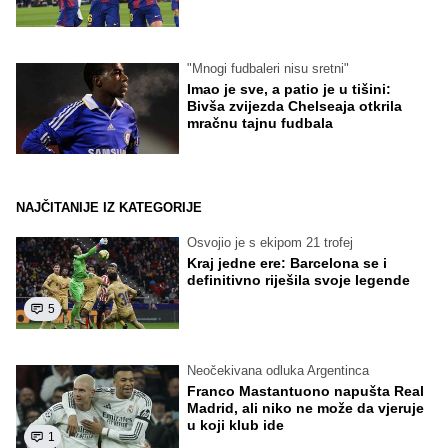
"Mnogi fudbaleri nisu sretni"
Imao je sve, a patio je u tišini:
Bivša zvijezda Chelseaja otkrila
mračnu tajnu fudbala
NAJČITANIJE IZ KATEGORIJE
Osvojio je s ekipom 21 trofej
Kraj jedne ere: Barcelona se i
definitivno riješila svoje legende
5
Neočekivana odluka Argentinca
Franco Mastantuono napušta Real
Madrid, ali niko ne može da vjeruje
u koji klub ide
1