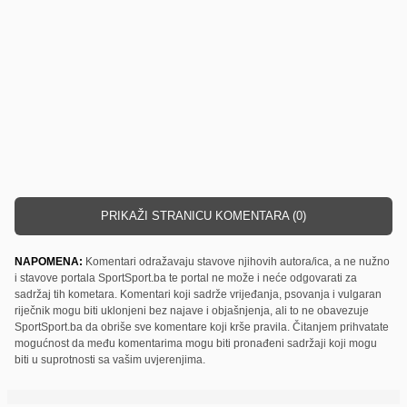
PRIKAŽI STRANICU KOMENTARA (0)
NAPOMENA:
Komentari odražavaju stavove njihovih autora/ica, a ne nužno
i stavove portala SportSport.ba te portal ne može i neće odgovarati za
sadržaj tih kometara. Komentari koji sadrže vrijeđanja, psovanja i vulgaran
riječnik mogu biti uklonjeni bez najave i objašnjenja, ali to ne obavezuje
SportSport.ba da obriše sve komentare koji krše pravila. Čitanjem prihvatate
mogućnost da među komentarima mogu biti pronađeni sadržaji koji mogu
biti u suprotnosti sa vašim uvjerenjima.