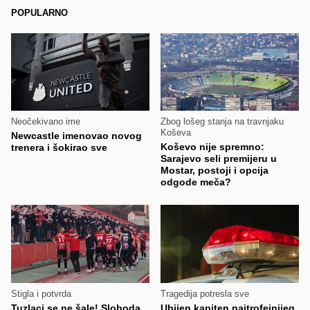
POPULARNO
Neočekivano ime
Zbog lošeg stanja na travnjaku
Koševa
Newcastle imenovao novog
Koševo nije spremno:
trenera i šokirao sve
Sarajevo seli premijeru u
Mostar, postoji i opcija
odgode meča?
Stigla i potvrda
Tragedija potresla sve
Tuzlaci se ne šale! Sloboda
Ubijen kapiten najtrofejnijeg