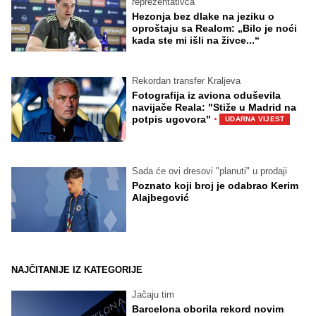
reprezentativca
Hezonja bez dlake na jeziku o
oproštaju sa Realom: „Bilo je noći
kada ste mi išli na živce...“
Rekordan transfer Kraljeva
Fotografija iz aviona oduševila
navijače Reala: "Stiže u Madrid na
·
potpis ugovora"
UDARNA VIJEST
Sada će ovi dresovi "planuti" u prodaji
Poznato koji broj je odabrao Kerim
Alajbegović
NAJČITANIJE IZ KATEGORIJE
Jačaju tim
Barcelona oborila rekord novim