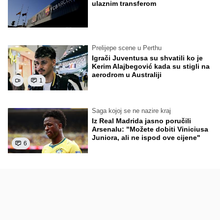
ulaznim transferom
Prelijepe scene u Perthu
Igrači Juventusa su shvatili ko je
Kerim Alajbegović kada su stigli na
aerodrom u Australiji
1
Saga kojoj se ne nazire kraj
Iz Real Madrida jasno poručili
Arsenalu: "Možete dobiti Viniciusa
Juniora, ali ne ispod ove cijene"
6