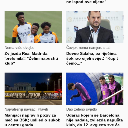
ne ispod ove cijene"
Nema više dvojbe
Čovjek nema namjeru stati
Zvijezda Real Madrida
Doveo Salaha, pa riječima
'prelomila': "Želim napustiti
šokirao cijeli svijet: "Kupit
klub"
ćemo..."
Najvatreniji navijači Plavih
Dao zeleno svjetlo
Manijaci napravili poziv za
Udarac kojem se Barcelona
meč sa BSK; uslijedio sukob
nije nadala, zvijezda napušta
u centru grada
klub, do 12. avgusta sve će