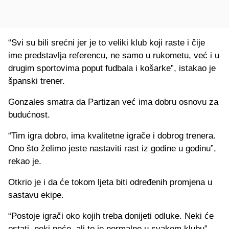
“Svi su bili srećni jer je to veliki klub koji raste i čije
ime predstavlja referencu, ne samo u rukometu, već i u
drugim sportovima poput fudbala i košarke”, istakao je
španski trener.
Gonzales smatra da Partizan već ima dobru osnovu za
budućnost.
“Tim igra dobro, ima kvalitetne igrače i dobrog trenera.
Ono što želimo jeste nastaviti rast iz godine u godinu”,
rekao je.
Otkrio je i da će tokom ljeta biti određenih promjena u
sastavu ekipe.
“Postoje igrači oko kojih treba donijeti odluke. Neki će
ostati, neki neće, ali to je normalno u svakom klubu”,