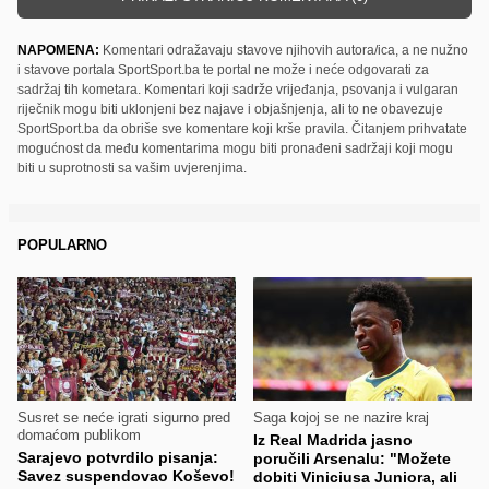
NAPOMENA:
Komentari odražavaju stavove njihovih autora/ica, a ne nužno
i stavove portala SportSport.ba te portal ne može i neće odgovarati za
sadržaj tih kometara. Komentari koji sadrže vrijeđanja, psovanja i vulgaran
riječnik mogu biti uklonjeni bez najave i objašnjenja, ali to ne obavezuje
SportSport.ba da obriše sve komentare koji krše pravila. Čitanjem prihvatate
mogućnost da među komentarima mogu biti pronađeni sadržaji koji mogu
biti u suprotnosti sa vašim uvjerenjima.
POPULARNO
Susret se neće igrati sigurno pred
Saga kojoj se ne nazire kraj
domaćom publikom
Iz Real Madrida jasno
Sarajevo potvrdilo pisanja:
poručili Arsenalu: "Možete
Savez suspendovao Koševo!
dobiti Viniciusa Juniora, ali