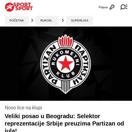
Prijava
Otvori profi
Ot
POČETNA
RUKOMET
SUPERLIGA
Novo lice na klupi
Veliki posao u Beogradu: Selektor
reprezentacije Srbije preuzima Partizan od
jula!