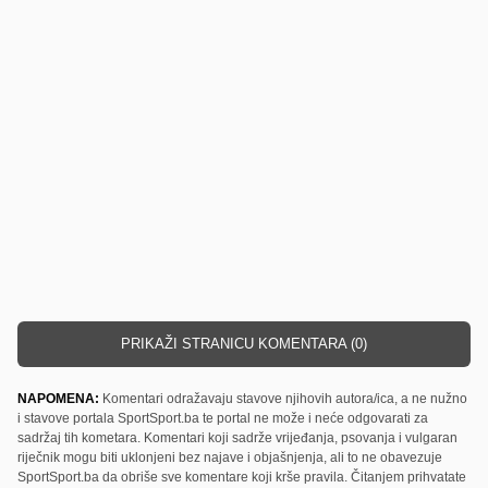
PRIKAŽI STRANICU KOMENTARA (0)
NAPOMENA:
Komentari odražavaju stavove njihovih autora/ica, a ne nužno
i stavove portala SportSport.ba te portal ne može i neće odgovarati za
sadržaj tih kometara. Komentari koji sadrže vrijeđanja, psovanja i vulgaran
riječnik mogu biti uklonjeni bez najave i objašnjenja, ali to ne obavezuje
SportSport.ba da obriše sve komentare koji krše pravila. Čitanjem prihvatate