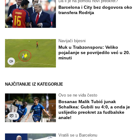
Da li je na pomolu novi preokret?
Barcelona i City bez dogovora oko
transfera Rodrija
Navijači bijesni
Muk u Trabzonsporu: Veliko
pojačanje se povrijedilo već u 20.
minuti
NAJČITANIJE IZ KATEGORIJE
Ovo se ne viđa često
Bosanac Malik Tubić junak
Schalkea: Gubili su 4:0, a onda je
uslijedio preokret za fudbalske
1
anale!
Vratili se u Barcelonu