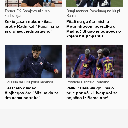
Trener FK Sarajevo nije bio
Drugi mandat Posebnog na klupi
zadovoljan
Reala
Zekić jasan nakon kiksa
Pitali su ga šta misli o
protiv Radnika! "Pucali smo
Mourinhovom povratku u
si u glavu, jednostavno"
Madrid: Stigao je odgovor o
kojem bruji Španija
Oglasila se i klupska legenda
Potvrdio Fabrizio Romano
Del Piero gledao
Veliki "Here we go" malo
Alajbegovića: "Mislim da za
prije ponoći - Liverpool se
tim nema potrebe"
pojačao iz Barcelone!