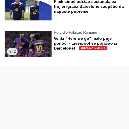
Flick sinoć održao sastanak, pa
trojici igrača Barcelone saopštio da
napuste pripreme
Potvrdio Fabrizio Romano
Veliki "Here we go" malo prije
ponoći - Liverpool se pojačao iz
·
Barcelone!
UDARNA VIJEST
2