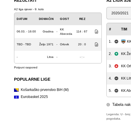
REZULTATI
A2 LIGA SJ
A2 liga sjever - 9. kolo
Sezona
DATUM
DOMAĆIN
GOST
REZ
#
TIM
KK
06.03. - 16:00
Gradina
-
114 : 67
Abeceda
1.
KK
TBD - TBD
Željo 1971
-
Orlovik
20 : 0
2.
KK Že
-
Litva
-
- : -
3.
KK Or
Potpuni raspored
4.
KK Lit
POPULARNE LIGE
Košarkaško prvenstvo BiH (M)
5.
KK Ab
Eurobasket 2025
Tabela nak
Legenda: U - broj 
pogodaka.