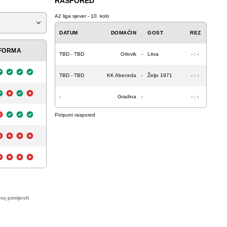
RASPORED
A2 liga sjever - 10. kolo
DATUM
DOMAĆIN
GOST
REZ
FORMA
TBD - TBD
Orlovik
-
Litva
- : -
TBD - TBD
KK Abeceda
-
Željo 1971
- : -
-
Gradina
-
- : -
Potpuni raspored
roj primljenih