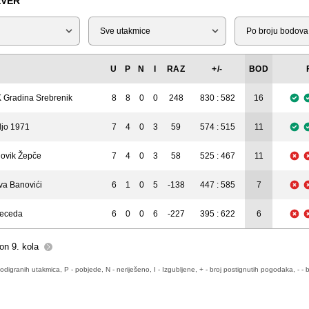
EVER
Tip
Liga
U
P
N
I
RAZ
+/-
BOD
 Gradina Srebrenik
8
8
0
0
248
830 : 582
16
ljo 1971
7
4
0
3
59
574 : 515
11
lovik Žepče
7
4
0
3
58
525 : 467
11
va Banovići
6
1
0
5
-138
447 : 585
7
eceda
6
0
0
6
-227
395 : 622
6
on 9. kola
odigranih utakmica, P - pobjede, N - neriješeno, I - Izgubljene, + - broj postignutih pogodaka, - - b