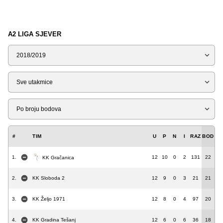
A2 LIGA SJEVER
Sezona
Tip
Liga
#
TIM
U
P
N
I
RAZ
BOD
1.
12
10
0
2
131
22
KK Gračanica
2.
KK Sloboda 2
12
9
0
3
21
21
3.
KK Željo 1971
12
8
0
4
97
20
4.
KK Gradina Tešanj
12
6
0
6
36
18