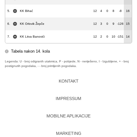
5.
KK Bihać
12
4
0
8
-8
16
6.
KK Orlovik Žepče
12
3
0
9
-126
15
7.
KK Litva Banovići
12
2
0
10
-151
14
Tabela nakon 14. kola
Legenda: U - broj odigranih utakmica, P - pobjede, N - neriješeno, I - Izgubljene, + - broj
postignutih pogodaka, - - broj primljenih pogodaka.
KONTAKT
IMPRESSUM
MOBILNE APLIKACIJE
MARKETING