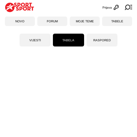
Prijava
Otvori profi
Ot
NOVO
FORUM
MOJE TEME
TABELE
VIJESTI
TABELA
RASPORED