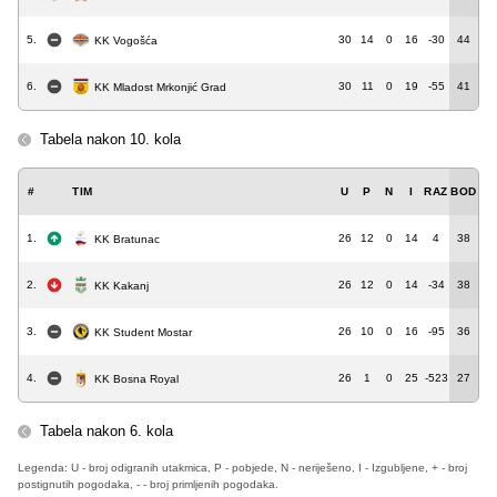
5.
30
14
0
16
-30
44
KK Vogošća
6.
30
11
0
19
-55
41
KK Mladost Mrkonjić Grad
Tabela nakon 10. kola
#
TIM
U
P
N
I
RAZ
BOD
1.
26
12
0
14
4
38
KK Bratunac
2.
26
12
0
14
-34
38
KK Kakanj
3.
26
10
0
16
-95
36
KK Student Mostar
4.
26
1
0
25
-523
27
KK Bosna Royal
Tabela nakon 6. kola
Legenda: U - broj odigranih utakmica, P - pobjede, N - neriješeno, I - Izgubljene, + - broj
postignutih pogodaka, - - broj primljenih pogodaka.