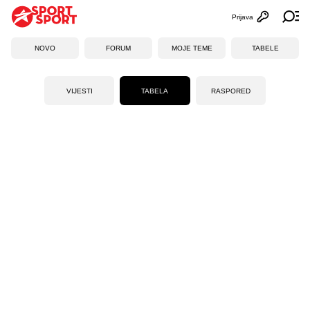
Prijava
Otvori profi
Ot
NOVO
FORUM
MOJE TEME
TABELE
VIJESTI
TABELA
RASPORED