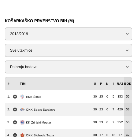
KOŠARKAŠKO PRVENSTVO BIH (M)
Sezona
Tip
Liga
#
TIM
U
P
N
I
RAZ
BOD
1.
30
25
0
5
353
55
HKK Široki
2.
30
23
0
7
420
53
OKK Spars Sarajevo
3.
30
23
0
7
252
53
KK Zrinjski Mostar
4.
30
17
0
13
17
47
OKK Sloboda Tuzla