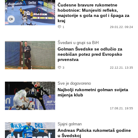
Čudesne bravure rukometne
hobotnice: Munjeviti refleks,
majstorije s gola na gol i špaga za
kraj
1
29.01.22. 09:24
Šveđani u grupi sa BiH
Golman Švedske se odlučio za
neobičan potez pred Evropsko
prvenstva
3
22.12.21. 13:35
Sve je dogovoreno
Najbolji rukometni golman svijeta
mijenja klub
17.08.21. 19:55
Sjajni golman
Andreas Palicka rukometaš godine
u Švedskoj