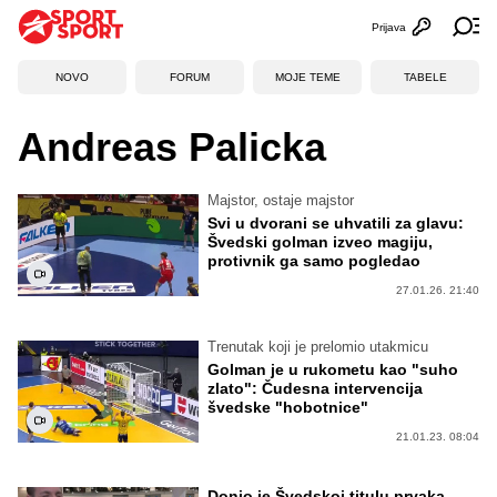
Prijava
Otvori profi
Ot
NOVO
FORUM
MOJE TEME
TABELE
Andreas Palicka
Majstor, ostaje majstor
Svi u dvorani se uhvatili za glavu:
Švedski golman izveo magiju,
protivnik ga samo pogledao
27.01.26. 21:40
Trenutak koji je prelomio utakmicu
Golman je u rukometu kao "suho
zlato": Čudesna intervencija
švedske "hobotnice"
21.01.23. 08:04
Donio je Švedskoj titulu prvaka