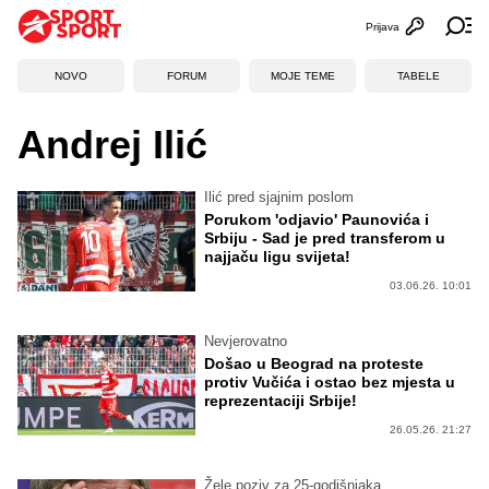
Prijava
Otvori profi
Ot
NOVO
FORUM
MOJE TEME
TABELE
Andrej Ilić
Ilić pred sjajnim poslom
Porukom 'odjavio' Paunovića i
Srbiju - Sad je pred transferom u
najjaču ligu svijeta!
03.06.26. 10:01
Nevjerovatno
Došao u Beograd na proteste
protiv Vučića i ostao bez mjesta u
reprezentaciji Srbije!
26.05.26. 21:27
Žele poziv za 25-godišnjaka