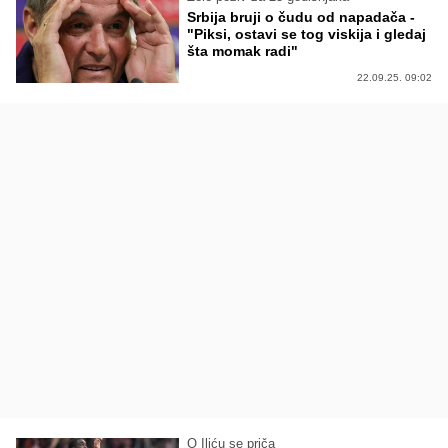
Srbija bruji o čudu od napadača -
"Piksi, ostavi se tog viskija i gledaj
šta momak radi"
22.09.25. 09:02
O Iliću se priča