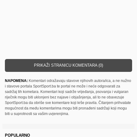
PRIKAŽI STRANICU KOMENTARA (0)
NAPOMENA:
Komentari odražavaju stavove njihovih autora/ica, a ne nužno
i stavove portala SportSport.ba te portal ne može i neće odgovarati za
sadržaj tih kometara. Komentari koji sadrže vrijeđanja, psovanja i vulgaran
riječnik mogu biti uklonjeni bez najave i objašnjenja, ali to ne obavezuje
SportSport.ba da obriše sve komentare koji krše pravila. Čitanjem prihvatate
mogućnost da među komentarima mogu biti pronađeni sadržaji koji mogu
biti u suprotnosti sa vašim uvjerenjima.
POPULARNO