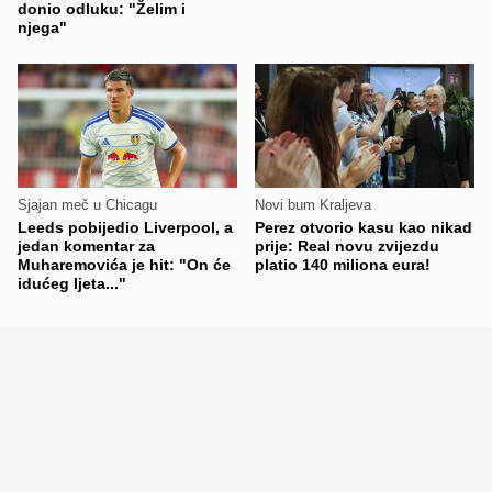
donio odluku: "Želim i
njega"
Sjajan meč u Chicagu
Novi bum Kraljeva
Leeds pobijedio Liverpool, a
Perez otvorio kasu kao nikad
jedan komentar za
prije: Real novu zvijezdu
Muharemovića je hit: "On će
platio 140 miliona eura!
idućeg ljeta..."