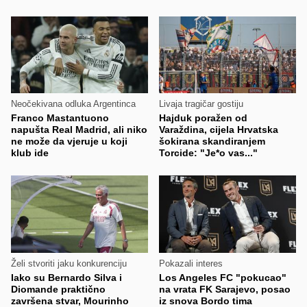
Neočekivana odluka Argentinca
Livaja tragičar gostiju
Franco Mastantuono
Hajduk poražen od
napušta Real Madrid, ali niko
Varaždina, cijela Hrvatska
ne može da vjeruje u koji
šokirana skandiranjem
klub ide
Torcide: "Je*o vas..."
Želi stvoriti jaku konkurenciju
Pokazali interes
Iako su Bernardo Silva i
Los Angeles FC "pokucao"
Diomande praktično
na vrata FK Sarajevo, posao
završena stvar, Mourinho
iz snova Bordo tima