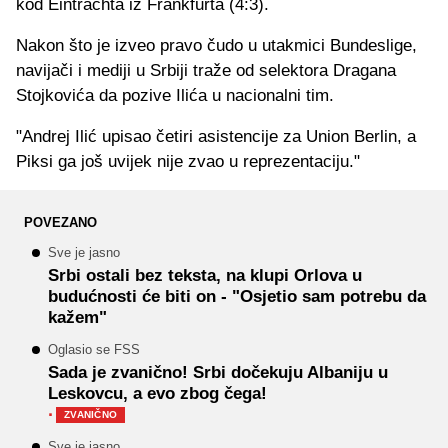
kod Eintrachta iz Frankfurta (4:3).
Nakon što je izveo pravo čudo u utakmici Bundeslige,
navijači i mediji u Srbiji traže od selektora Dragana
Stojkovića da pozive Ilića u nacionalni tim.
"Andrej Ilić upisao četiri asistencije za Union Berlin, a
Piksi ga još uvijek nije zvao u reprezentaciju."
POVEZANO
Sve je jasno
Srbi ostali bez teksta, na klupi Orlova u
budućnosti će biti on - "Osjetio sam potrebu da
kažem"
Oglasio se FSS
Sada je zvanično! Srbi dočekuju Albaniju u
Leskovcu, a evo zbog čega!
·
ZVANIČNO
Sve je jasno