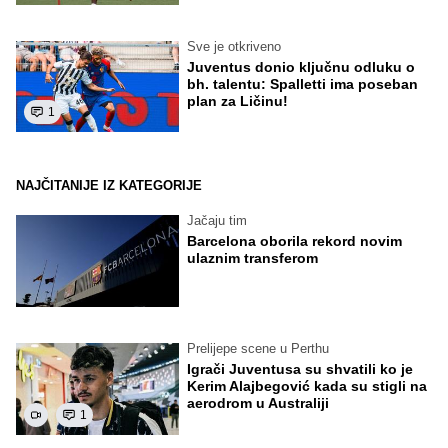
Sve je otkriveno
Juventus donio ključnu odluku o
bh. talentu: Spalletti ima poseban
plan za Ličinu!
1
NAJČITANIJE IZ KATEGORIJE
Jačaju tim
Barcelona oborila rekord novim
ulaznim transferom
Prelijepe scene u Perthu
Igrači Juventusa su shvatili ko je
Kerim Alajbegović kada su stigli na
aerodrom u Australiji
1