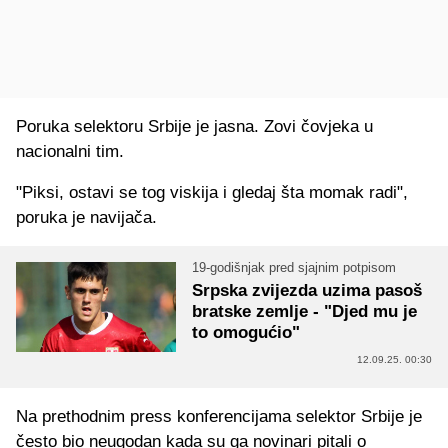
Poruka selektoru Srbije je jasna. Zovi čovjeka u
nacionalni tim.
"Piksi, ostavi se tog viskija i gledaj šta momak radi",
poruka je navijača.
19-godišnjak pred sjajnim potpisom
Srpska zvijezda uzima pasoš
bratske zemlje - "Djed mu je
to omogućio"
12.09.25. 00:30
Na prethodnim press konferencijama selektor Srbije je
često bio neugodan kada su ga novinari pitali o