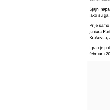
Sjajni napa
iako su ga 
Prije samo 
juniora Par
Kruševca, a
Igrao je pot
februaru 20