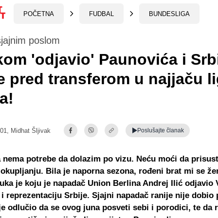
POČETNA
FUDBAL
BUNDESLIGA
 sjajnim poslom
om 'odjavio' Paunovića i Srbi
e pred transferom u najjaču l
a!
:01,
Midhat Šljivak
Poslušajte
članak
a nema potrebe da dolazim po vizu. Neću moći da prisus
okupljanju. Bila je naporna sezona, rođeni brat mi se žen
uka je koju je napadač Union Berlina Andrej Ilić odjavio 
i reprezentaciju Srbije. Sjajni napadač ranije nije dobio
je odlučio da se ovog juna posveti sebi i porodici, te da 