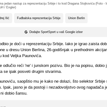
ima jedan nastup za reprezentaciju Srbije i to kod Dragana Stojkovića (Foto - 
H / Engler)
rej Ilić
Fudbalska reprezentacija Srbije
Union Berlin
Dodajte SportSport u vaš Google izbor
 odbio je doći u reprezentaciju Srbije. Iako je igrao zaista d
ne u dresu Union Berlina, 26-godišnjak u prethodnim akcija
u kod Veljka Paunovića.
e odlučio reći 'ne' i junskom pozivu. Bio je na popisu, dobio j
da se ipak posveti drugim stvarima.
unoviću, saopštio mu je kako ne dolazi, što selektor Srbije
 Ipak, jasno je da postoji i nezadovoljstvo ovog napadača je
 ni dobio šansu.