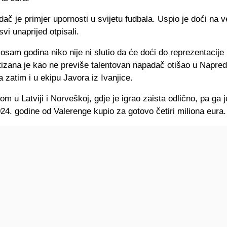
dač je primjer upornosti u svijetu fudbala. Uspio je doći na 
svi unaprijed otpisali.
osam godina niko nije ni slutio da će doći do reprezentacije 
tizana je kao ne previše talentovan napadač otišao u Napred
 zatim i u ekipu Javora iz Ivanjice.
om u Latviji i Norveškoj, gdje je igrao zaista odlično, pa ga je
24. godine od Valerenge kupio za gotovo četiri miliona eura.