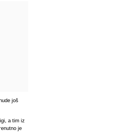
nude još
gi, a tim iz
renutno je