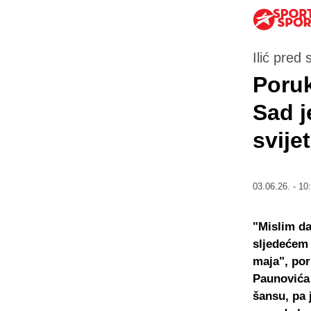
Ilić pred
Poruk
Sad j
svijet
03.06.26. - 10
"Mislim d
sljedećem 
maja", por
Paunovića 
šansu, pa 