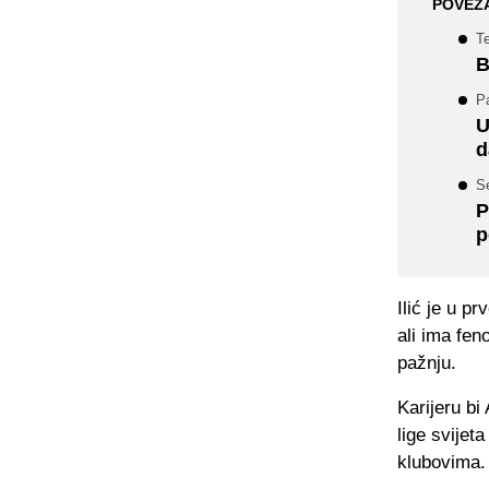
POVEZ
Te
B
P
U
d
Se
P
p
Ilić je u p
ali ima fen
pažnju.
Karijeru bi
lige svijet
klubovima.