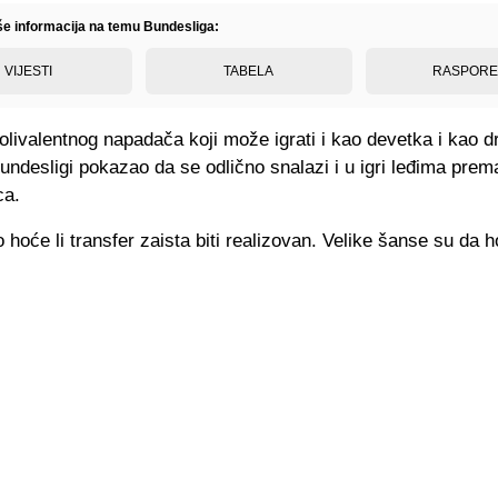
iše informacija na temu Bundesliga:
VIJESTI
TABELA
RASPOR
olivalentnog napadača koji može igrati i kao devetka i kao d
 Bundesligi pokazao da se odlično snalazi i u igri leđima prema
ca.
 hoće li transfer zaista biti realizovan. Velike šanse su da h