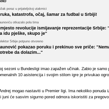
ANO
žak poraz u prijateljskoj utakmici
ruka, katastrofa, očaj, šamar za fudbal u Srbiji!
aunoviću otkazalo pola tima
mjesto revolucije ismijavanje reprezentacije Srbije: 
a idu pješke, skupo je"
lektor Srbije potpuno otvoreno
aunović pokazao poruku i prekinuo sve priče: "Nem
otrebe da dolazim..."
rvoj sezoni u Bundesligi imao zapažen učinak. Zabio je samo 
omenalnih 10 asistencija i svojim stilom igre je privukao og
 Andrej mogao nastaviti u Premier ligi. Ima nekoliko ponuda i
a i juni će sasvim sigurno pored odmora iskoristiti za pregov