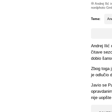
Andrej Ilić 
nordphoto Gmb
Teme:
And
Andrej Ilić
čitave sezo
dobio šans
Zbog toga j
je odlučio 
Javio se Pa
opravdanim.
nije uopšte