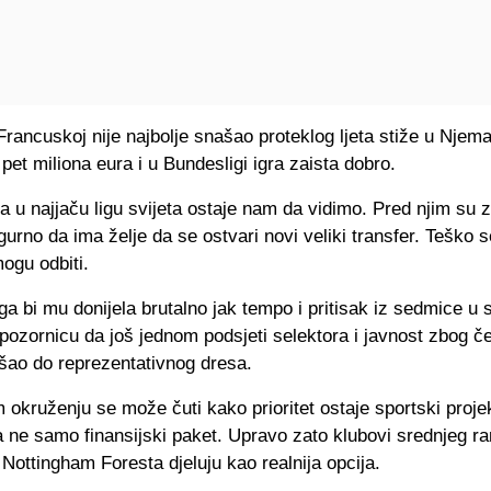
rancuskoj nije najbolje snašao proteklog ljeta stiže u Njem
o pet miliona eura i u Bundesligi igra zaista dobro.
a u najjaču ligu svijeta ostaje nam da vidimo. Pred njim su z
gurno da ima želje da se ostvari novi veliki transfer. Teško 
ogu odbiti.
ga bi mu donijela brutalno jak tempo i pritisak iz sedmice u 
pozornicu da još jednom podsjeti selektora i javnost zbog č
ošao do reprezentativnog dresa.
okruženju se može čuti kako prioritet ostaje sportski projek
 ne samo finansijski paket. Upravo zato klubovi srednjeg r
 Nottingham Foresta djeluju kao realnija opcija.