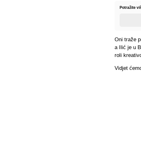
Potražite v
Oni traže p
a Ilić je u
roli kreativ
Vidjet ćemo