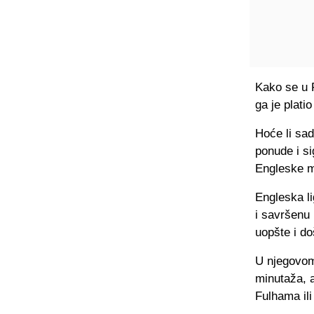
Kako se u F
ga je plati
Hoće li sad
ponude i si
Engleske m
Engleska li
i savršenu 
uopšte i d
U njegovom 
minutaža, a
Fulhama ili