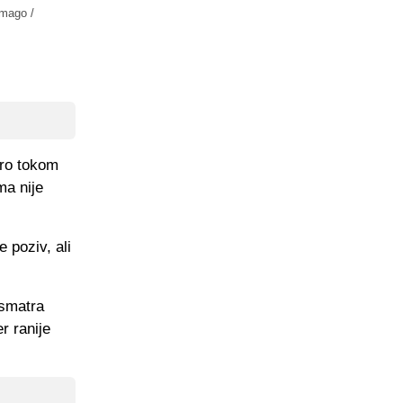
Imago /
obro tokom
ma nije
e poziv, ali
 smatra
r ranije