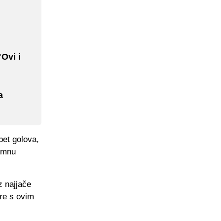
"Ovi i
a
pet golova,
romnu
z najjače
ore s ovim