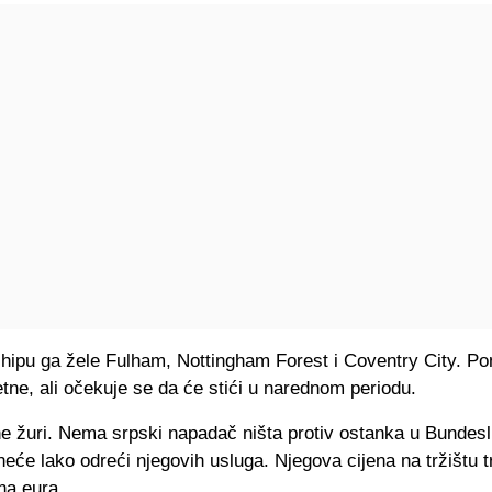
hipu ga žele Fulham, Nottingham Forest i Coventry City. Po
tne, ali očekuje se da će stići u narednom periodu.
 ne žuri. Nema srpski napadač ništa protiv ostanka u Bundesli
neće lako odreći njegovih usluga. Njegova cijena na tržištu t
na eura.