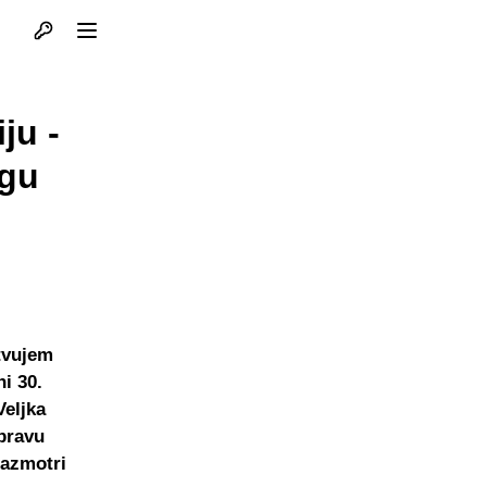
Otvori profil
Otvori meni
ju -
igu
tvujem
i 30.
Veljka
 pravu
razmotri