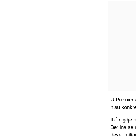
U Premiers
nisu konkre
Ilić nigdje
Berlina se 
devet milio