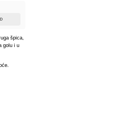
ED
ruga špica,
 golu i u
oće.