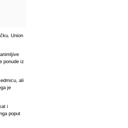
ačku. Union
animljive
se ponude iz
sedmicu, ali
ega je
at i
anga poput