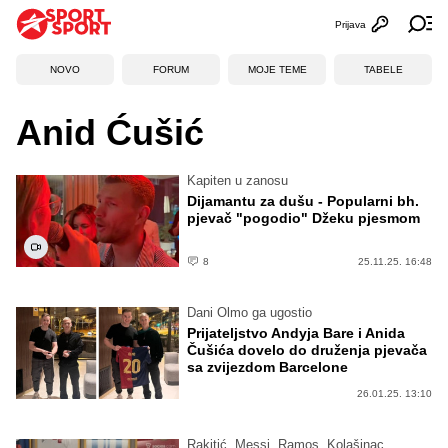
Prijava
Otvori profi
Ot
NOVO
FORUM
MOJE TEME
TABELE
Anid Ćušić
Kapiten u zanosu
Dijamantu za dušu - Popularni bh.
pjevač "pogodio" Džeku pjesmom
8
25.11.25. 16:48
Dani Olmo ga ugostio
Prijateljstvo Andyja Bare i Anida
Čušića dovelo do druženja pjevača
sa zvijezdom Barcelone
26.01.25. 13:10
Rakitić, Messi, Ramos, Kolašinac...