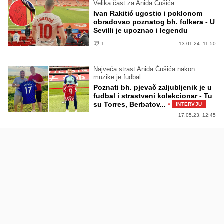
Velika čast za Anida Ćušića
Ivan Rakitić ugostio i poklonom
obradovao poznatog bh. folkera - U
Sevilli je upoznao i legendu
1
13.01.24. 11:50
Najveća strast Anida Ćušića nakon
muzike je fudbal
Poznati bh. pjevač zaljubljenik je u
fudbal i strastveni kolekcionar - Tu
·
su Torres, Berbatov...
INTERVJU
17.05.23. 12:45