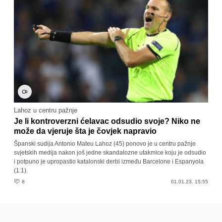
Lahoz u centru pažnje
Je li kontroverzni ćelavac odsudio svoje? Niko ne
može da vjeruje šta je čovjek napravio
Španski sudija Antonio Mateu Lahoz (45) ponovo je u centru pažnje
svjetskih medija nakon još jedne skandalozne utakmice koju je odsudio
i potpuno je upropastio katalonski derbi između Barcelone i Espanyola
(1:1).
8
01.01.23. 15:55