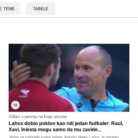
E TEME
TABELE
Odlazi u penziju na kraju sezone
Lahoz dobio poklon kao niti jedan fudbaler: Raul,
Xavi, Iniesta mogu samo da mu zavide...
Jedan od najboljih sudija svijeta, Antonio Mateu Lahoz, je odradio