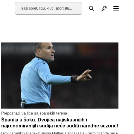
Otvori profil
Pretraga
Otvori
Prepoznatljiva lica sa španskih terena
Španija u šoku: Dvojica najiskusnijih i
najrenomiranijih sudija neće suditi naredne sezone!
Dvojica velikih španskih sudija Matheu Lahoz i i Del Cerro Grande neće