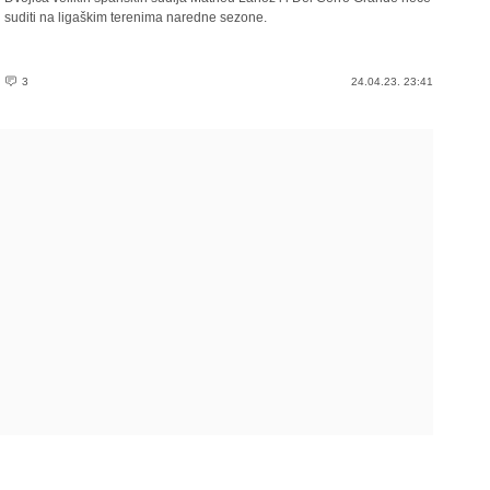
suditi na ligaškim terenima naredne sezone.
3
24.04.23. 23:41