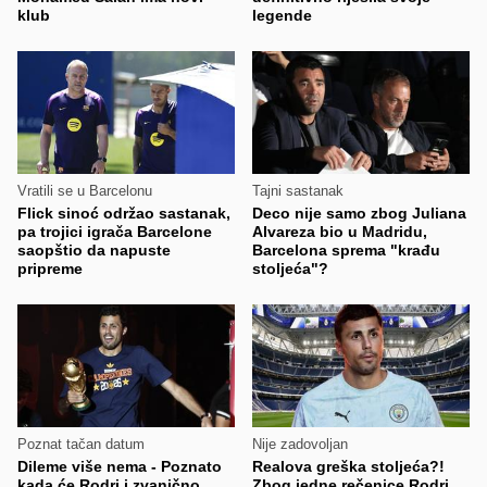
klub
legende
Vratili se u Barcelonu
Tajni sastanak
Flick sinoć održao sastanak,
Deco nije samo zbog Juliana
pa trojici igrača Barcelone
Alvareza bio u Madridu,
saopštio da napuste
Barcelona sprema "krađu
pripreme
stoljeća"?
Poznat tačan datum
Nije zadovoljan
Dileme više nema - Poznato
Realova greška stoljeća?!
kada će Rodri i zvanično
Zbog jedne rečenice Rodri