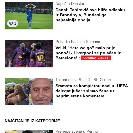
Napušta Dansku
Danci: Tahirović sve bliže odlasku
iz Brondbyja, Bundesliga
najrealnija opcija
1
Potvrdio Fabrizio Romano
Veliki "Here we go" malo prije
ponoći - Liverpool se pojačao iz
·
Barcelone!
UDARNA VIJEST
Tokom duela Sheriff - St. Gallen
Sramota za kompletnu naciju: UEFA
delegat jučer snimao žene uz
neprimjerene komentare
NAJČITANIJE IZ KATEGORIJE
Prelijepe scene u Perthu