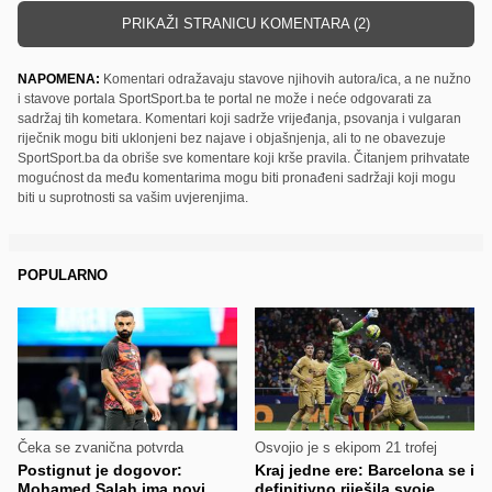
PRIKAŽI STRANICU KOMENTARA (2)
NAPOMENA:
Komentari odražavaju stavove njihovih autora/ica, a ne nužno
i stavove portala SportSport.ba te portal ne može i neće odgovarati za
sadržaj tih kometara. Komentari koji sadrže vrijeđanja, psovanja i vulgaran
riječnik mogu biti uklonjeni bez najave i objašnjenja, ali to ne obavezuje
SportSport.ba da obriše sve komentare koji krše pravila. Čitanjem prihvatate
mogućnost da među komentarima mogu biti pronađeni sadržaji koji mogu
biti u suprotnosti sa vašim uvjerenjima.
POPULARNO
Čeka se zvanična potvrda
Osvojio je s ekipom 21 trofej
Postignut je dogovor:
Kraj jedne ere: Barcelona se i
Mohamed Salah ima novi
definitivno riješila svoje