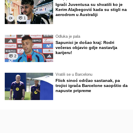
Igrači Juventusa su shvatili ko je
Kerim Alajbegović kada su stigli na
aerodrom u Australiji
1
Odluka je pala
Sapunici je došao kraj: Rodri
večeras objavio gdje nastavlja
karijeru!
2
Vratili se u Barcelonu
Flick sinoć održao sastanak, pa
trojici igrača Barcelone saopštio da
napuste pripreme