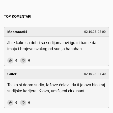
TOP KOMENTARI
Mostarac94
02.10.23. 18:00
Jbte kako su dobri sa sudijama ovi igraci barce da
imaju i brojeve svakog od sudija hahahah
0
0
Culer
02.10.23. 17:30
Toliko si dobro sudio, lažove ćelavi, da ti je ovo bio kraj
sudijske karijere. Klovn, umišljeni cirkusant.
0
0