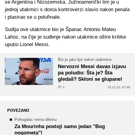
se Argentina i Nizozemska. Južnoamerički tim je u
jednoj utakmici s dosta kontroverzi slavio nakon penala
i plasirao se u polufinale.
Sudija ove utakmice bio je Španac Antonio Mateu
Lahoz, na čije je suđenje nakon utakmice oštre kritike
uputio Lionel Messi.
Bio je jako ljut nakon utakmice
Nervozni Messi davao izjavu
pa poludio: Šta je? Šta
gledaš? Skloni se glupane!
3
10.12.22. 07:46
POVEZANO
Portugalac nema dilemu
Za Mourinha postoji samo jedan "Bog
nogometa"!