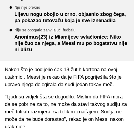
Nju nije prekrio
Lijevu nogu obojio u crno, objasnio zbog čega,
pa pokazao tetovažu koja je sve iznenadila
Nije se obogatio zahvljajući fudbalu
Anonimus(23) iz Miamijeve svlačionice: Niko
nije čuo za njega, a Messi mu po bogatstvu nije
ni blizu
Nakon što je podijelio čak 18 žutih kartona na ovoj
utakmici, Messi je rekao da je FIFA pogriješila što je
upravo njega delegirala da sudi jedan takav meč.
"Ljudi su vidjeli šta se dogodilo. Mislim da FIFA mora
da se pobrine za to, ne može da stavi takvog sudiju za
meč tolikih razmjera, sa tolikim značajem. Sudija ne
može da ne bude dorastao", rekao je on Messi nakon
utakmice.