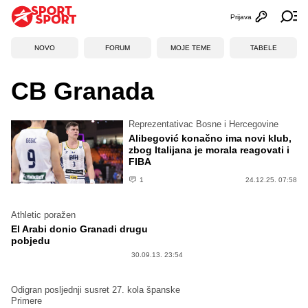
Prijava
Otvori profi
Ot
NOVO
FORUM
MOJE TEME
TABELE
CB Granada
Reprezentativac Bosne i Hercegovine
Alibegović konačno ima novi klub,
zbog Italijana je morala reagovati i
FIBA
1
24.12.25. 07:58
Athletic poražen
El Arabi donio Granadi drugu
pobjedu
30.09.13. 23:54
Odigran posljednji susret 27. kola španske
Primere