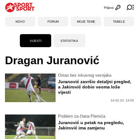
Prijava
Otvori profi
Ot
NOVO
FORUM
MOJE TEME
TABELE
VIJESTI
STATISTIKA
Dragan Juranović
Ostao bez iskusnog veznjaka
Juranović završio detaljni pregled,
a Jakirović dobio veoma loše
vijesti
14.02.22. 14:05
Problem za člana Plemića
Juranović u petak na pregledu,
Jakirović ima zamjenu