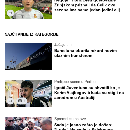
Zrinjskom priznali da Čelik ove
sezone ima samo jedan jedini cilj
NAJČITANIJE IZ KATEGORIJE
Jačaju tim
Barcelona oborila rekord novim
ulaznim transferom
Prelijepe scene u Perthu
Igrači Juventusa su shvatili ko je
Kerim Alajbegović kada su stigli na
aerodrom u Australiji
1
Spremni su na sve
Sada je jasno zašto je došao:
"Luda" klauzula iz Salahovog