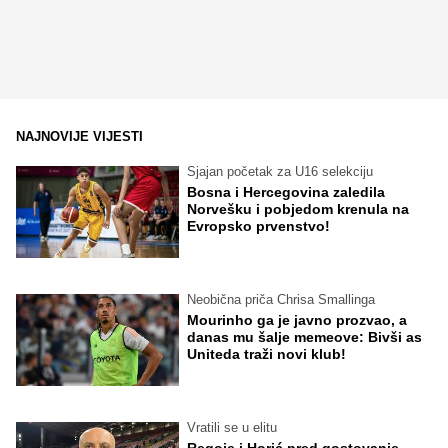
NAJNOVIJE VIJESTI
Sjajan početak za U16 selekciju
Bosna i Hercegovina zaledila
Norvešku i pobjedom krenula na
Evropsko prvenstvo!
Neobična priča Chrisa Smallinga
Mourinho ga je javno prozvao, a
danas mu šalje memeove: Bivši as
Uniteda traži novi klub!
Vratili se u elitu
Regoje i Horić pred gostovanje