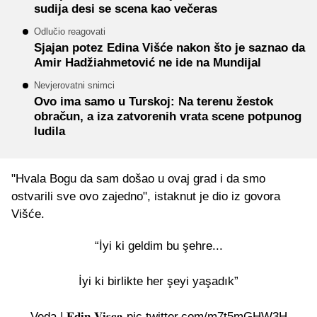
sudija desi se scena kao večeras
Odlučio reagovati
Sjajan potez Edina Višće nakon što je saznao da
Amir Hadžiahmetović ne ide na Mundijal
Nevjerovatni snimci
Ovo ima samo u Turskoj: Na terenu žestok
obračun, a iza zatvorenih vrata scene potpunog
ludila
"Hvala Bogu da sam došao u ovaj grad i da smo
ostvarili sve ovo zajedno", istaknut je dio iz govora
Višće.
“İyi ki geldim bu şehre...
İyi ki birlikte her şeyi yaşadık”
Veda | 𝐄𝐝𝐢𝐧 𝐕𝐢𝐬̧𝐜̧𝐚
pic.twitter.com/m7t5mGHW3H