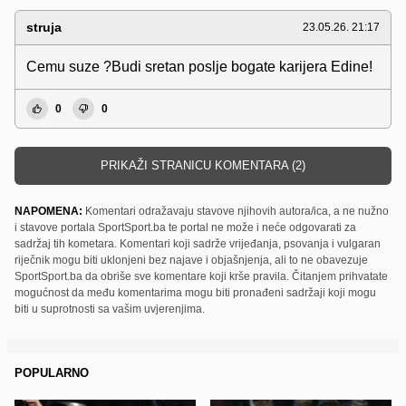
struja
23.05.26. 21:17
Cemu suze ?Budi sretan poslje bogate karijera Edine!
0
0
PRIKAŽI STRANICU KOMENTARA (2)
NAPOMENA:
Komentari odražavaju stavove njihovih autora/ica, a ne nužno
i stavove portala SportSport.ba te portal ne može i neće odgovarati za
sadržaj tih kometara. Komentari koji sadrže vrijeđanja, psovanja i vulgaran
riječnik mogu biti uklonjeni bez najave i objašnjenja, ali to ne obavezuje
SportSport.ba da obriše sve komentare koji krše pravila. Čitanjem prihvatate
mogućnost da među komentarima mogu biti pronađeni sadržaji koji mogu
biti u suprotnosti sa vašim uvjerenjima.
POPULARNO