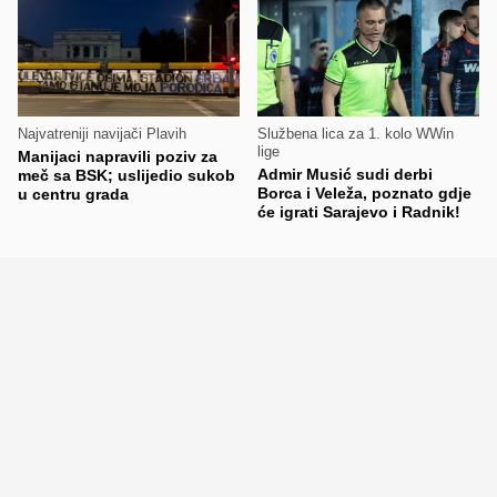
Najvatreniji navijači Plavih
Službena lica za 1. kolo WWin
lige
Manijaci napravili poziv za
Admir Musić sudi derbi
meč sa BSK; uslijedio sukob
Borca i Veleža, poznato gdje
u centru grada
će igrati Sarajevo i Radnik!