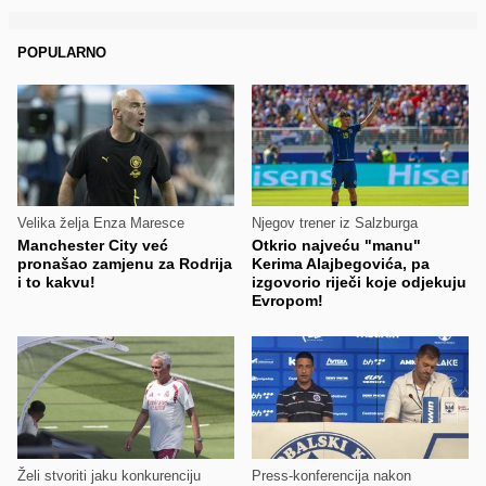
POPULARNO
Velika želja Enza Maresce
Njegov trener iz Salzburga
Manchester City već
Otkrio najveću "manu"
pronašao zamjenu za Rodrija
Kerima Alajbegovića, pa
i to kakvu!
izgovorio riječi koje odjekuju
Evropom!
Želi stvoriti jaku konkurenciju
Press-konferencija nakon