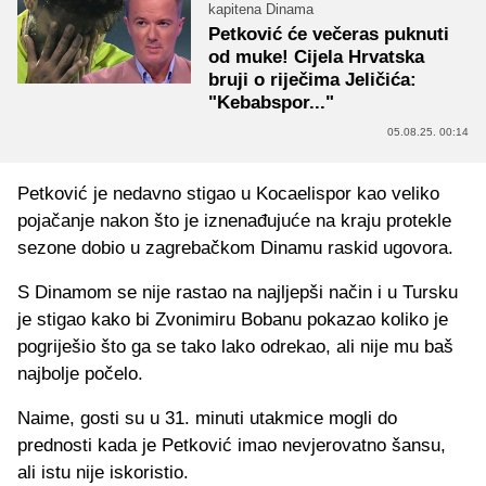
kapitena Dinama
Petković će večeras puknuti
od muke! Cijela Hrvatska
bruji o riječima Jeličića:
"Kebabspor..."
05.08.25. 00:14
Petković je nedavno stigao u Kocaelispor kao veliko
pojačanje nakon što je iznenađujuće na kraju protekle
sezone dobio u zagrebačkom Dinamu raskid ugovora.
S Dinamom se nije rastao na najljepši način i u Tursku
je stigao kako bi Zvonimiru Bobanu pokazao koliko je
pogriješio što ga se tako lako odrekao, ali nije mu baš
najbolje počelo.
Naime, gosti su u 31. minuti utakmice mogli do
prednosti kada je Petković imao nevjerovatno šansu,
ali istu nije iskoristio.