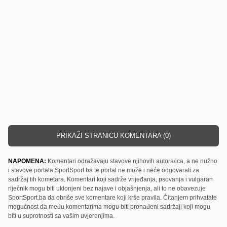
PRIKAŽI STRANICU KOMENTARA (0)
NAPOMENA:
Komentari odražavaju stavove njihovih autora/ica, a ne nužno
i stavove portala SportSport.ba te portal ne može i neće odgovarati za
sadržaj tih kometara. Komentari koji sadrže vrijeđanja, psovanja i vulgaran
riječnik mogu biti uklonjeni bez najave i objašnjenja, ali to ne obavezuje
SportSport.ba da obriše sve komentare koji krše pravila. Čitanjem prihvatate
mogućnost da među komentarima mogu biti pronađeni sadržaji koji mogu
biti u suprotnosti sa vašim uvjerenjima.