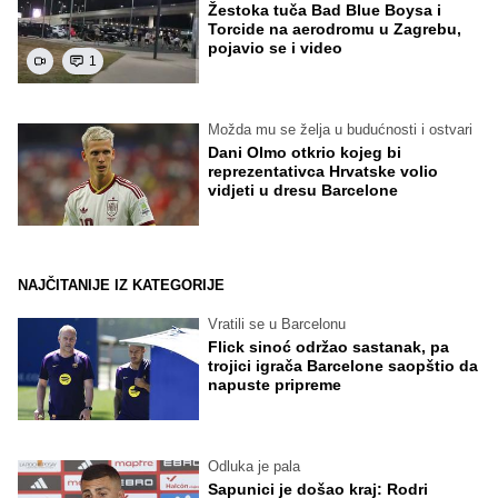
Žestoka tuča Bad Blue Boysa i
Torcide na aerodromu u Zagrebu,
pojavio se i video
1
Možda mu se želja u budućnosti i ostvari
Dani Olmo otkrio kojeg bi
reprezentativca Hrvatske volio
vidjeti u dresu Barcelone
NAJČITANIJE IZ KATEGORIJE
Vratili se u Barcelonu
Flick sinoć održao sastanak, pa
trojici igrača Barcelone saopštio da
napuste pripreme
Odluka je pala
Sapunici je došao kraj: Rodri