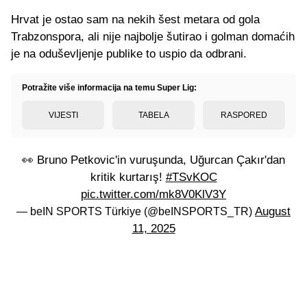
Hrvat je ostao sam na nekih šest metara od gola
Trabzonspora, ali nije najbolje šutirao i golman domaćih
je na oduševljenje publike to uspio da odbrani.
Potražite više informacija na temu Super Lig:
VIJESTI
TABELA
RASPORED
👀 Bruno Petkovic'in vuruşunda, Uğurcan Çakır'dan
kritik kurtarış!
#TSvKOC
pic.twitter.com/mk8V0KlV3Y
August
— beIN SPORTS Türkiye (@beINSPORTS_TR)
11, 2025