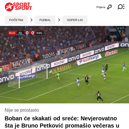
Prijava
Otvori profi
Ot
POČETNA
FUDBAL
SÜPER LIG
Nije se proslavio
Boban će skakati od sreće: Nevjerovatno
šta je Bruno Petković promašio večeras u