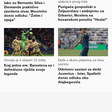
utakmice prvog kola
Iako su Bernardo Silva i
Puzigaća gospodski o
Diomande praktično
Željezničaru i ambijentu na
završena stvar, Mourinho
Grbavici, Muslera na
donio odluku: "Želim i
bosanskom poručio "Hvala!"
njega"
Osvojio je s ekipom 21 trofej
Derbi u okviru priprema za novu
sezonu
Kraj jedne ere: Barcelona se i
Otkriveni sastavi za derbi
definitivno riješila svoje
Juventus - Inter, Spalletti
legende
donio odluku oko
Alajbegovića