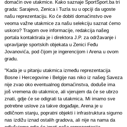
domaćin ove utakmice. Kako saznaje SportSport.ba tri
grada: Sarajevo, Zenica i Tuzla su u opciji da ugoste
našu reprezentaciju. Ko će dobiti domaćinstvo ove
veoma važne utakmice za našu selekciju saznat ćemo
uskoro? Tragom ove informacije, redakcija našeg
portala kontaktirala je i direktora J.P. za održavanje i
upravljanje sportskih objekata u Zenici Feđu
Jovanovića, pod čijom je ingerencijom i Arena u ovom
gradu.
"Kada je u pitanju utakmica između reprezentacija
Bosne i Hercegovine i Belgije nas niko iz našeg Saveza
nije zvao oko eventualnog domaćinstva, doduše ima
još vremena do utakmice, ali vjerujem da će se ubrzo
znati, gdje će se odigrati ta utakmica. Mi imamo sve
potrebne uslove za takve događaje, Arena je u
odličnom stanju, popratni objekti i infrastruktura sigurno
nas izdižu iznad ostalih gradova, ali nije na nama da