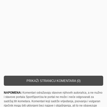
PRIKAŽI STRANICU KOMENTARA (0)
NAPOMENA:
Komentari odražavaju stavove njihovih autora/ica, a ne nužno
i stavove portala SportSport.ba te portal ne može i neće odgovarati za
sadržaj tih kometara. Komentari koji sadrže vrijeđanja, psovanja i vulgaran
riječnik mogu biti uklonjeni bez najave i objašnjenja, ali to ne obavezuje