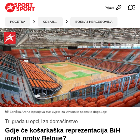
Prijava
Otvori profi
Ot
POČETNA
KOŠARKA
BOSNA I HERCEGOVINA
Zenička Arena ispunjava sve uvjete za vrhunske sportske događaje
Tri grada u opciji za domaćinstvo
Gdje će košarkaška reprezentacija BiH
igrati protiv Belgije?