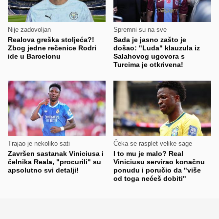
Nije zadovoljan
Spremni su na sve
Realova greška stoljeća?!
Sada je jasno zašto je
Zbog jedne rečenice Rodri
došao: "Luda" klauzula iz
ide u Barcelonu
Salahovog ugovora s
Turcima je otkrivena!
Trajao je nekoliko sati
Čeka se rasplet velike sage
Završen sastanak Viniciusa i
I to mu je malo? Real
čelnika Reala, "procurili" su
Viniciusu servirao konačnu
apsolutno svi detalji!
ponudu i poručio da "više
od toga nećeš dobiti"