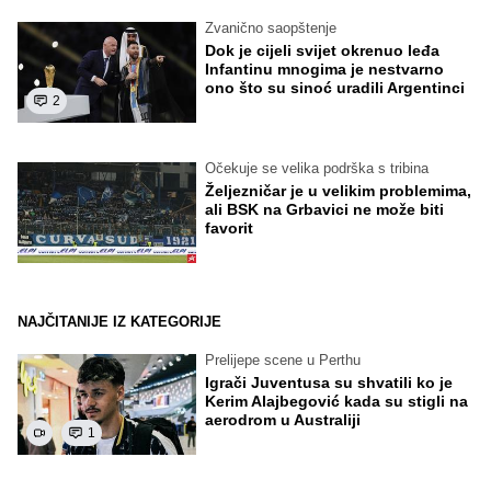
Zvanično saopštenje
Dok je cijeli svijet okrenuo leđa
Infantinu mnogima je nestvarno
ono što su sinoć uradili Argentinci
2
Očekuje se velika podrška s tribina
Željezničar je u velikim problemima,
ali BSK na Grbavici ne može biti
favorit
NAJČITANIJE IZ KATEGORIJE
Prelijepe scene u Perthu
Igrači Juventusa su shvatili ko je
Kerim Alajbegović kada su stigli na
aerodrom u Australiji
1