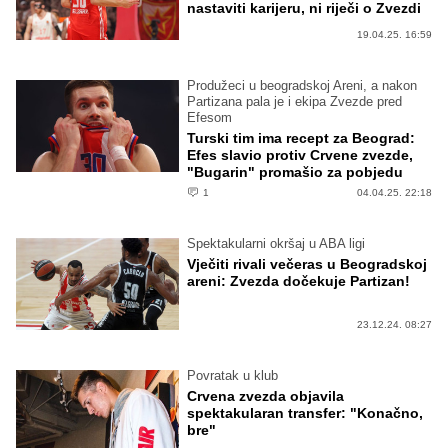
nastaviti karijeru, ni riječi o Zvezdi
19.04.25. 16:59
Produžeci u beogradskoj Areni, a nakon
Partizana pala je i ekipa Zvezde pred
Efesom
Turski tim ima recept za Beograd:
Efes slavio protiv Crvene zvezde,
"Bugarin" promašio za pobjedu
1
04.04.25. 22:18
Spektakularni okršaj u ABA ligi
Vječiti rivali večeras u Beogradskoj
areni: Zvezda dočekuje Partizan!
23.12.24. 08:27
Povratak u klub
Crvena zvezda objavila
spektakularan transfer: "Konačno,
bre"