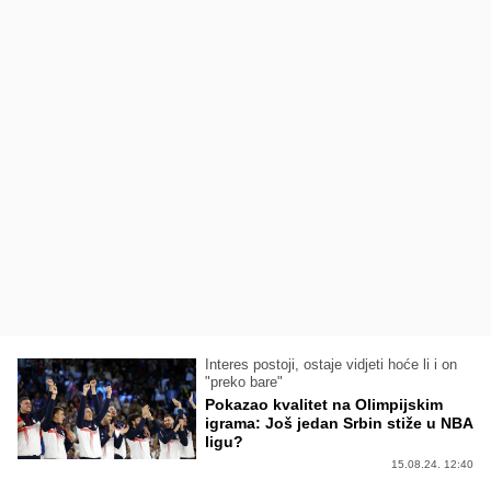
Interes postoji, ostaje vidjeti hoće li i on
"preko bare"
Pokazao kvalitet na Olimpijskim
igrama: Još jedan Srbin stiže u NBA
ligu?
15.08.24. 12:40