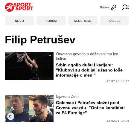
Prijava
Otvori profi
Ot
NOVO
FORUM
MOJE TEME
TABELE
Filip Petrušev
Otvoreno govorio o dešavanjima iza
kulisa
Srbin ogolio dušu i karijeru:
"Klubovi su dobijali užasno loše
informacije o meni"
26.07.26. 14:47
Izjave u Zetri
Golemac i Petrušev složni pred
Crvenu zvezdu: "Oni su kandidati
za F4 Eurolige"
14.03.26. 14:05