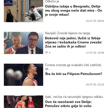
Odlučio je
Ozbiljna izdaja u Beogradu, Delije
mu zbog svega neće dati mira - On
je svoje rekao!
21.07.25. 08:02
Navijači Zvezde bijesni na njega
Đoković nije jedini, Vučić iz Srbije
otjerao i košarkaša Crvene zvezde:
Zna se zašto ih je odbio!
4
17.07.25. 15:06
Crvena zvezda ga svakako želi zadržati,
ali...
Šta će biti sa Filipom Petruševom?
02.07.25. 23:13
Ipak, većina će razumijeti njegovu odluku
Ovo će razočarati sve Delije:
Petrušev otkrio gdje bi volio