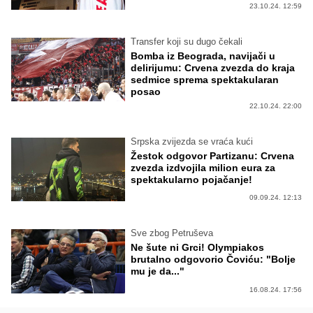
23.10.24. 12:59
Transfer koji su dugo čekali
Bomba iz Beograda, navijači u
delirijumu: Crvena zvezda do kraja
sedmice sprema spektakularan
posao
22.10.24. 22:00
Srpska zvijezda se vraća kući
Žestok odgovor Partizanu: Crvena
zvezda izdvojila milion eura za
spektakularno pojačanje!
09.09.24. 12:13
Sve zbog Petruševa
Ne šute ni Grci! Olympiakos
brutalno odgovorio Čoviću: "Bolje
mu je da..."
16.08.24. 17:56