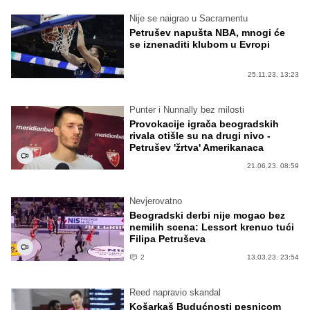
Nije se naigrao u Sacramentu
Petrušev napušta NBA, mnogi će
se iznenaditi klubom u Evropi
25.11.23. 13:23
Punter i Nunnally bez milosti
Provokacije igrača beogradskih
rivala otišle su na drugi nivo -
Petrušev 'žrtva' Amerikanaca
21.06.23. 08:59
Nevjerovatno
Beogradski derbi nije mogao bez
nemilih scena: Lessort krenuo tući
Filipa Petruševa
2
13.03.23. 23:54
Reed napravio skandal
Košarkaš Budućnosti pesnicom