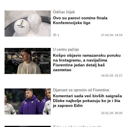
Održan žrijeb
Ovo su parovi osmine finala
Konferencijske lige
1
27.02.26. 14:16
U centru pažnje
Košpo objavio ramazansku poruku
na Instagramu, a navijačima
Fiorentine jedan detalj baš
zasmetao
19.02.26. 15:17
Dijamant se oprostio od Fiorentine
Komentari sada već bivših saigrača
Džeke najbolje pokazuju ko je i šta
je zapravo Edin
22.01.26. 20:33