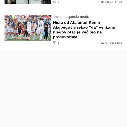
1
04.08.26. 13:41
Tvrde italijanski mediji
Ništa od Atalante! Kerim
Alajbegović rekao "da" velikanu,
njegov otac je već bio na
pregovorima!
8
22.07.26. 16:45