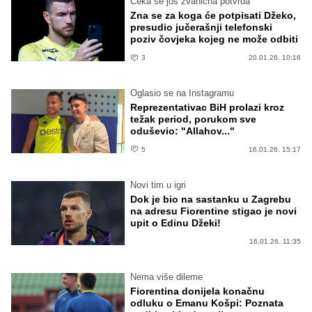
Čeka se još zvanična potvrda
Zna se za koga će potpisati Džeko,
presudio jučerašnji telefonski
poziv čovjeka kojeg ne može odbiti
3
20.01.26. 10:16
Oglasio se na Instagramu
Reprezentativac BiH prolazi kroz
težak period, porukom sve
oduševio: "Allahov..."
5
16.01.26. 15:17
Novi tim u igri
Dok je bio na sastanku u Zagrebu
na adresu Fiorentine stigao je novi
upit o Edinu Džeki!
16.01.26. 11:35
Nema više dileme
Fiorentina donijela konačnu
odluku o Emanu Košpi: Poznata