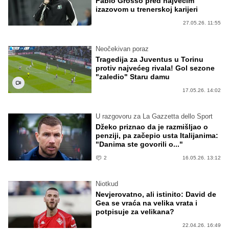
Fabio Grosso pred najvećim
izazovom u trenerskoj karijeri
27.05.26. 11:55
Neočekivan poraz
Tragedija za Juventus u Torinu
protiv najvećeg rivala! Gol sezone
"zaledio" Staru damu
17.05.26. 14:02
U razgovoru za La Gazzetta dello Sport
Džeko priznao da je razmišljao o
penziji, pa začepio usta Italijanima:
"Danima ste govorili o..."
2
16.05.26. 13:12
Niotkud
Nevjerovatno, ali istinito: David de
Gea se vraća na velika vrata i
potpisuje za velikana?
22.04.26. 16:49