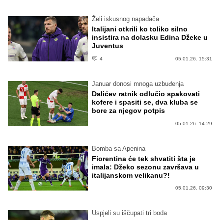
Želi iskusnog napadača
Italijani otkrili ko toliko silno
insistira na dolasku Edina Džeke u
Juventus
4
05.01.26. 15:31
Januar donosi mnoga uzbuđenja
Dalićev ratnik odlučio spakovati
kofere i spasiti se, dva kluba se
bore za njegov potpis
05.01.26. 14:29
Bomba sa Apenina
Fiorentina će tek shvatiti šta je
imala: Džeko sezonu završava u
italijanskom velikanu?!
05.01.26. 09:30
Uspjeli su iščupati tri boda