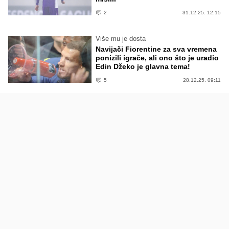
2
31.12.25. 12:15
Više mu je dosta
Navijači Fiorentine za sva vremena
ponizili igrače, ali ono što je uradio
Edin Džeko je glavna tema!
5
28.12.25. 09:11