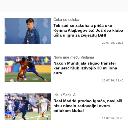
Čeka se odluka
Tek sad se zakuhala priča oko
Kerima Alajbegovića: Još dva kluba
ušla u igru za zvijezdu BiH!
20.07.26. 21:15
Novo ime među Violama
Nakon Mundijala stigao transfer
karijere: Klub izdvojio 30 miliona
eura
19.07.26. 22:45
Ide u Seriju A
Real Madrid prodao igrača, navijači
nisu nimalo zadovoljni ovom
odlukom kluba!
14.07.26. 08:43