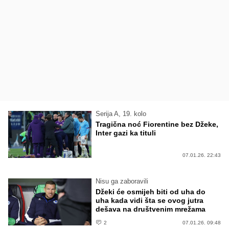
Serija A, 19. kolo
Tragična noć Fiorentine bez Džeke,
Inter gazi ka tituli
07.01.26. 22:43
Nisu ga zaboravili
Džeki će osmijeh biti od uha do
uha kada vidi šta se ovog jutra
dešava na društvenim mrežama
2
07.01.26. 09:48