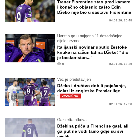
Trener Fiorentine stao pred kamere
i konačno objasnio zašto Edin
Džeko nije bio u sastavu Fiorentine
04.01.26. 20:48
Uvrstio ga u najgorih 11 dosadašnjeg
dijela sezone
Italijanski novinar uputio žestoke
kritike na račun Edina Džeke: "Bio
je beskoristan..."
8
03.01.26. 13:25
Već je predstavljen
Džeko i društvo dobili pojačanje,
dolazi iz engleske Premier lige
·
ZVANIČNO
02.01.26. 19:30
Gazzetta otkriva
Džekina priča u Firenci se gasi, ali
ga put ne vodi tamo gdje su svi
mislili