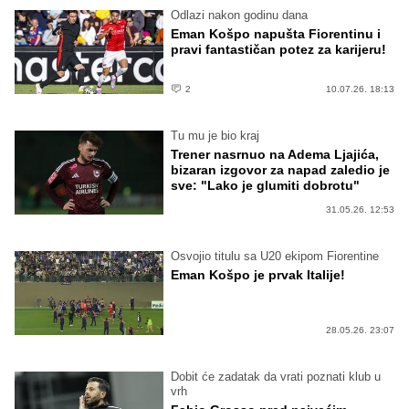
Odlazi nakon godinu dana
Eman Košpo napušta Fiorentinu i
pravi fantastičan potez za karijeru!
2
10.07.26. 18:13
Tu mu je bio kraj
Trener nasrnuo na Adema Ljajića,
bizaran izgovor za napad zaledio je
sve: "Lako je glumiti dobrotu"
31.05.26. 12:53
Osvojio titulu sa U20 ekipom Fiorentine
Eman Košpo je prvak Italije!
28.05.26. 23:07
Dobit će zadatak da vrati poznati klub u
vrh