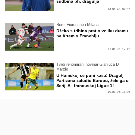
sudbina bh. dragulja
14.01.26. 07:37
Remi Fiorentine i Milana
Džeko s tribina pratio veliku dramu
na Artemio Franchiju
11.01.26. 17:12
Tvrdi renomirani novinar Gianluca Di
Marzio
U Humskoj se puni kasa: Dragulj
Partizana zaludio Europu, žele ga u
Seriji A i francuskoj Ligue 1!
10.01.26. 14:26