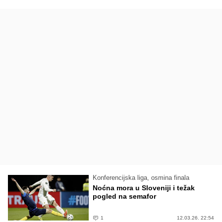
Konferencijska liga, osmina finala
Noćna mora u Sloveniji i težak
pogled na semafor
1
12.03.26. 22:54