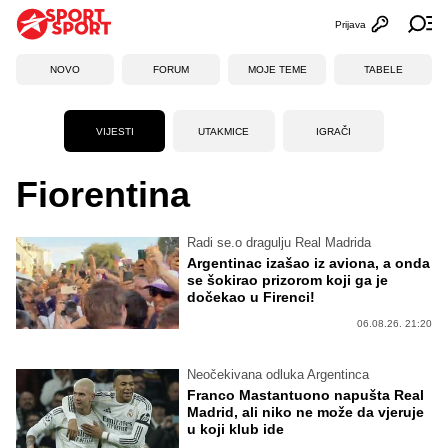
Prijava
Otvori profi
Ot
NOVO
FORUM
MOJE TEME
TABELE
VIJESTI
UTAKMICE
IGRAČI
Fiorentina
Radi se.o dragulju Real Madrida
Argentinac izašao iz aviona, a onda
se šokirao prizorom koji ga je
dočekao u Firenci!
06.08.26. 21:20
Neočekivana odluka Argentinca
Franco Mastantuono napušta Real
Madrid, ali niko ne može da vjeruje
u koji klub ide