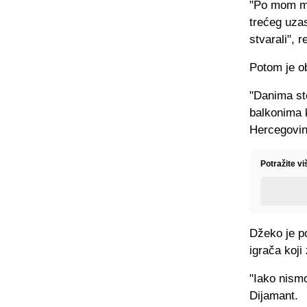
"Po mom miš
trećeg uzas
stvarali", 
Potom je ob
"Danima ste
balkonima k
Hercegovin
Potražite v
Džeko je p
igrača koji
"Iako nismo
Dijamant.