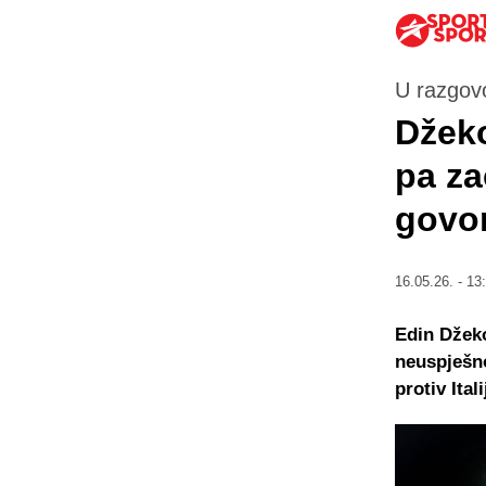
U razgovo
Džeko
pa za
govori
16.05.26. - 13
Edin Džeko
neuspješno
protiv Ital