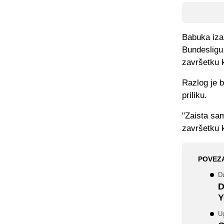
Babuka iza 
Bundesligu,
završetku k
Razlog je b
priliku.
"Zaista sam
završetku k
POVEZ
Du
D
Y
Ug