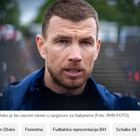
eko je bio sasvim iskren u razgovoru sa Italijanima (Foto: RHR-FOTO)
in Džeko
Fiorentina
Fudbalska reprezentacija BiH
Schalke 04