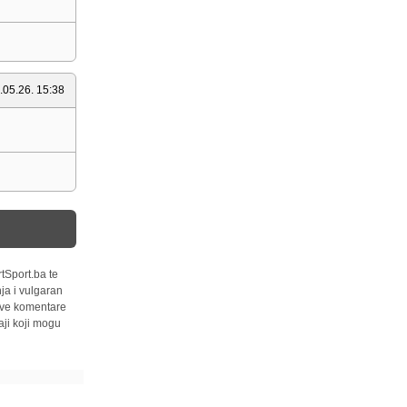
.05.26. 15:38
tSport.ba te
ja i vulgaran
 sve komentare
ji koji mogu