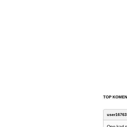
TOP KOMEN
user16763
Ono kad n