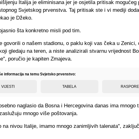
ljenju Italija je eliminisana jer je osjetila pritisak mogućeg
topnog Svjetskog prvenstva. Taj pritisak ste i vi mediji dod
rekao je Džeko.
jasnio šta konkretno misli pod tim.
 govorili o našem stadionu, o paklu koji vas čeka u Zenici, 
oji gledaju na teren, a niste analizirali stvarnu vrijednost Bo
e", poručio je kapiten Zmajeva.
iše informacija na temu Svjetsko prvenstvo:
VIJESTI
TABELA
RASPOR
osebno naglasio da Bosna i Hercegovina danas ima mnogo t
 zaslužuju mnogo više poštovanja.
 na nivou Italije, imamo mnogo zanimljivih talenata", zaključ