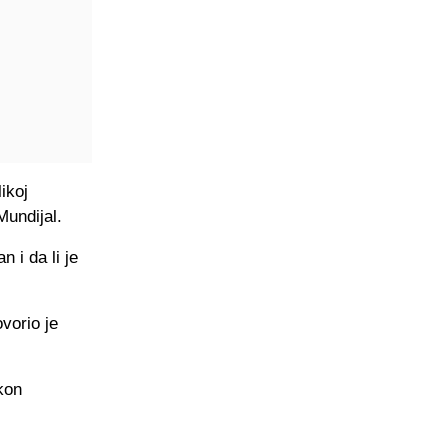
ikoj
Mundijal.
n i da li je
vorio je
kon