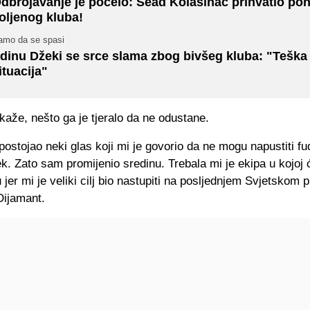
dbrojavanje je počelo: Sead Kolašinac prihvatio po
oljenog kluba!
amo da se spasi
dinu Džeki se srce slama zbog bivšeg kluba: "Teška 
ituacija"
kaže, nešto ga je tjeralo da ne odustane.
postojao neki glas koji mi je govorio da ne mogu napustiti fu
k. Zato sam promijenio sredinu. Trebala mi je ekipa u kojoj ć
u jer mi je veliki cilj bio nastupiti na posljednjem Svjetskom 
Dijamant.