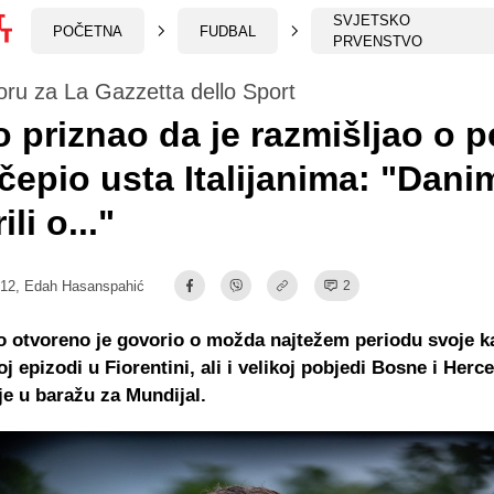
SVJETSKO
POČETNA
FUDBAL
PRVENSTVO
ru za La Gazzetta dello Sport
 priznao da je razmišljao o pe
čepio usta Italijanima: "Dani
li o..."
:12,
Edah Hasanspahić
2
 otvoreno je govorio o možda najtežem periodu svoje ka
j epizodi u Fiorentini, ali i velikoj pobjedi Bosne i Herc
ije u baražu za Mundijal.