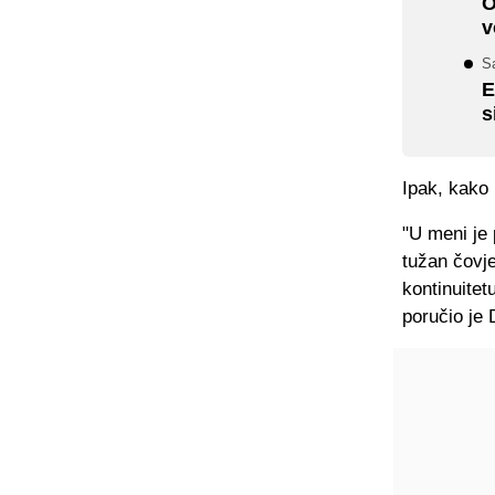
O
v
S
E
s
Ipak, kako 
"U meni je 
tužan čovje
kontinuitet
poručio je 