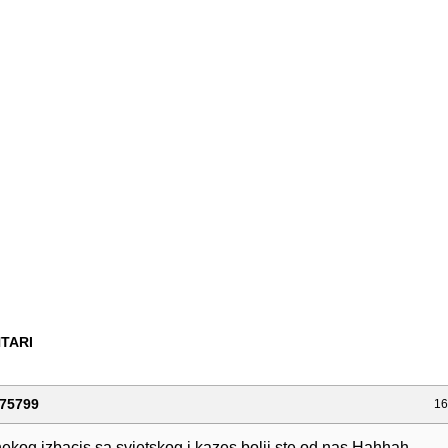
TARI
75799
16
ekog izbacis sa svjetskog i kazes bolji ste od nas.Hahhah