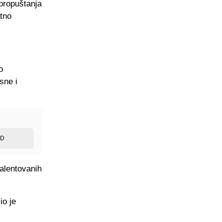
 propuštanja
atno
o
sne i
ED
alentovanih
io je