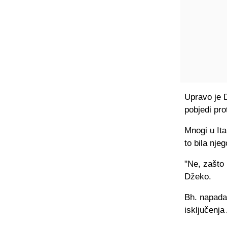
Upravo je D
pobjedi pro
Mnogi u Ita
to bila nje
"Ne, zašto 
Džeko.
Bh. napada
isključenja