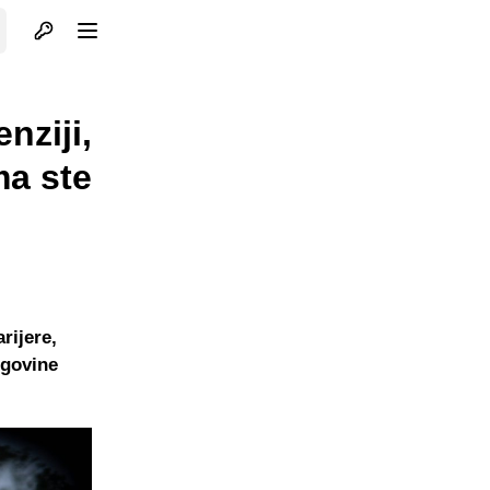
Otvori profil
Otvori meni
nziji,
ma ste
rijere,
egovine