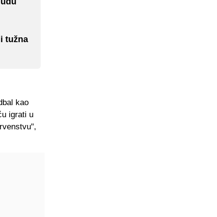
nudu
i tužna
dbal kao
u igrati u
prvenstvu",