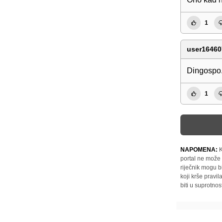
1
user16460
Dingospo.
1
NAPOMENA:
K
portal ne može 
riječnik mogu b
koji krše pravi
biti u suprotnos