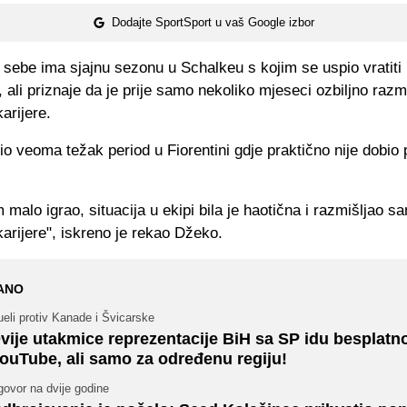
Dodajte SportSport u vaš Google izbor
sebe ima sjajnu sezonu u Schalkeu s kojim se uspio vratiti
 ali priznaje da je prije samo nekoliko mjeseci ozbiljno razm
arijere.
io veoma težak period u Fiorentini gdje praktično nije dobio
 malo igrao, situacija u ekipi bila je haotična i razmišljao s
arijere", iskreno je rekao Džeko.
ANO
eli protiv Kanade i Švicarske
vije utakmice reprezentacije BiH sa SP idu besplatn
ouTube, ali samo za određenu regiju!
ovor na dvije godine