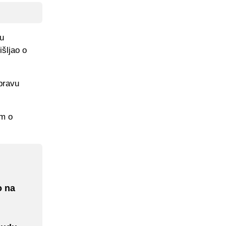
 u
išljao o
 pravu
am o
o na