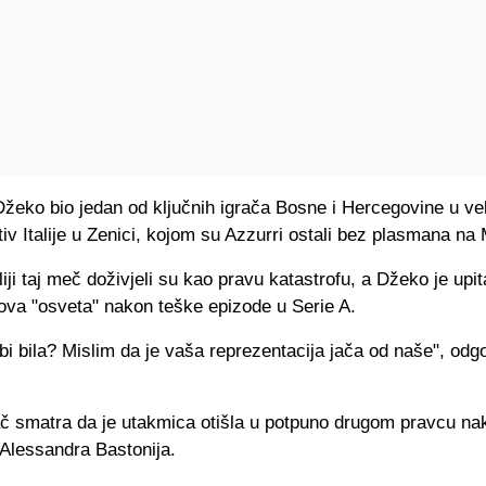
žeko bio jedan od ključnih igrača Bosne i Hercegovine u vel
tiv Italije u Zenici, kojom su Azzurri ostali bez plasmana na 
liji taj meč doživjeli su kao pravu katastrofu, a Džeko je upita
gova "osveta" nakon teške epizode u Serie A.
bi bila? Mislim da je vaša reprezentacija jača od naše", odgo
č smatra da je utakmica otišla u potpuno drugom pravcu na
 Alessandra Bastonija.