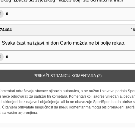
0
74464
16
 Svaka čast na izjavi,ni don Carlo možda ne bi bolje rekao.
0
PRIKAŽI STRANICU KOMENTARA (2)
omentari odražavaju stavove njihovih autora/ica, a ne nužno i stavove portala Spor
i neće odgovarati za sadržaj tih kometara. Komentari koji sadrže vrijeđanja, psovan
iti uklonjeni bez najave i objašnjenja, ali to ne obavezuje SportSport.ba da obriše
la. Čitanjem prihvatate mogućnost da među komentarima mogu biti pronađeni sadrža
ti sa vašim uvjerenjima.